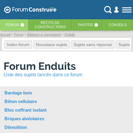
RÉCITS
DE
FORUM
PHOTOS
CONSEILS
‹
‹
CONSTRUCTIONS
Accueil
Forum
Bâtiment et maçonnerie
Enduits
Index forum
Nouveaux sujets
Sujets sans réponse
Sujets f
Forum Enduits
Liste des sujets lancés dans ce forum
Bardage bois
Béton cellulaire
Bloc coffrant isolant
Briques alvéolaires
Démolition