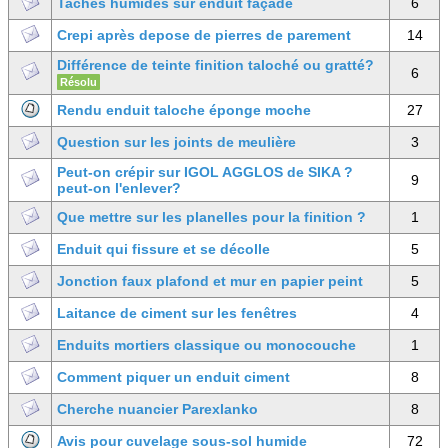
Taches humides sur enduit façade
6
Crepi après depose de pierres de parement
14
Différence de teinte finition taloché ou gratté?
6
Résolu
Rendu enduit taloche éponge moche
27
Question sur les joints de meulière
3
Peut-on crépir sur IGOL AGGLOS de SIKA ?
9
peut-on l'enlever?
Que mettre sur les planelles pour la finition ?
1
Enduit qui fissure et se décolle
5
Jonction faux plafond et mur en papier peint
5
Laitance de ciment sur les fenêtres
4
Enduits mortiers classique ou monocouche
1
Comment piquer un enduit ciment
8
Cherche nuancier Parexlanko
8
Avis pour cuvelage sous-sol humide
72