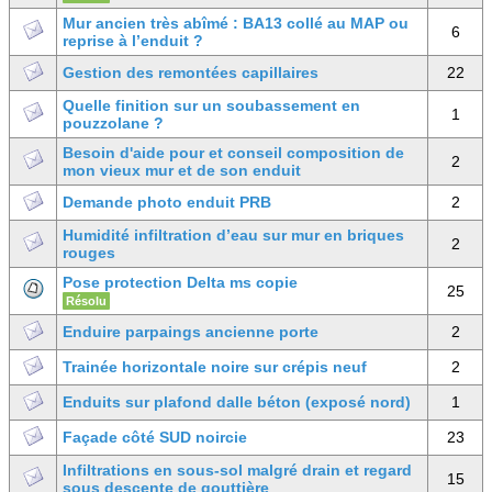
Mur ancien très abîmé : BA13 collé au MAP ou
6
reprise à l’enduit ?
Gestion des remontées capillaires
22
Quelle finition sur un soubassement en
1
pouzzolane ?
Besoin d'aide pour et conseil composition de
2
mon vieux mur et de son enduit
Demande photo enduit PRB
2
Humidité infiltration d’eau sur mur en briques
2
rouges
Pose protection Delta ms copie
25
Résolu
Enduire parpaings ancienne porte
2
Trainée horizontale noire sur crépis neuf
2
Enduits sur plafond dalle béton (exposé nord)
1
Façade côté SUD noircie
23
Infiltrations en sous-sol malgré drain et regard
15
sous descente de gouttière