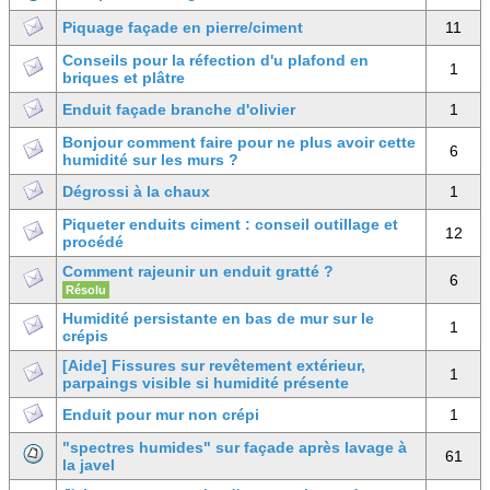
Piquage façade en pierre/ciment
11
Conseils pour la réfection d'u plafond en
1
briques et plâtre
Enduit façade branche d'olivier
1
Bonjour comment faire pour ne plus avoir cette
6
humidité sur les murs ?
Dégrossi à la chaux
1
Piqueter enduits ciment : conseil outillage et
12
procédé
Comment rajeunir un enduit gratté ?
6
Résolu
Humidité persistante en bas de mur sur le
1
crépis
[Aide] Fissures sur revêtement extérieur,
1
parpaings visible si humidité présente
Enduit pour mur non crépi
1
"spectres humides" sur façade après lavage à
61
la javel