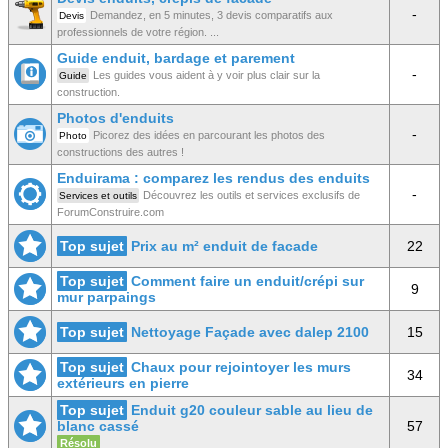
-
Demandez, en 5 minutes, 3 devis comparatifs aux
Devis
professionnels de votre région. ...
Guide enduit, bardage et parement
-
Les guides vous aident à y voir plus clair sur la
Guide
construction.
Photos d'enduits
-
Picorez des idées en parcourant les photos des
Photo
constructions des autres !
Enduirama : comparez les rendus des enduits
-
Découvrez les outils et services exclusifs de
Services et outils
ForumConstruire.com
Top sujet
Prix au m² enduit de facade
22
Top sujet
Comment faire un enduit/crépi sur
9
mur parpaings
Top sujet
Nettoyage Façade avec dalep 2100
15
Top sujet
Chaux pour rejointoyer les murs
34
extérieurs en pierre
Top sujet
Enduit g20 couleur sable au lieu de
blanc cassé
57
Résolu