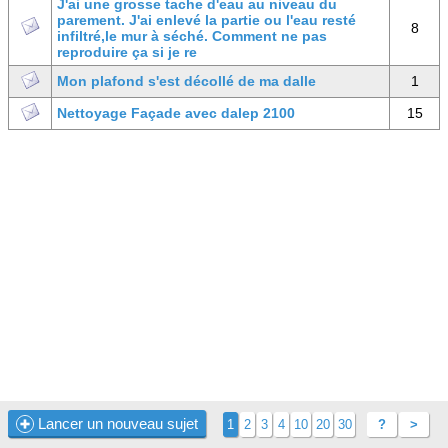
J'ai une grosse tache d'eau au niveau du
parement. J'ai enlevé la partie ou l'eau resté
8
infiltré,le mur à séché. Comment ne pas
reproduire ça si je re
Mon plafond s'est décollé de ma dalle
1
Nettoyage Façade avec dalep 2100
15
Lancer un nouveau sujet
1
2
3
4
10
20
30
?
>