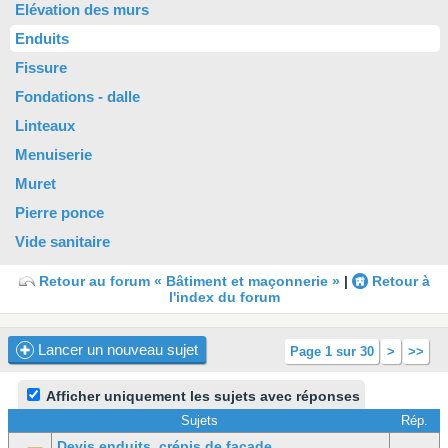
Elévation des murs
Enduits
Fissure
Fondations - dalle
Linteaux
Menuiserie
Muret
Pierre ponce
Vide sanitaire
Retour au forum « Bâtiment et maçonnerie »
|
Retour à
l'index du forum
Lancer un nouveau sujet
Page 1 sur 30
>
>>
Afficher uniquement les sujets avec réponses
Sujets
Rép.
Devis enduits, crépis de facade