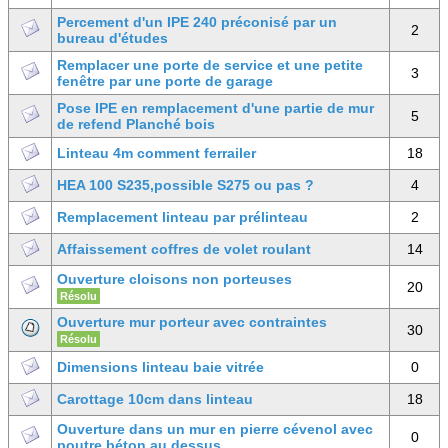
Percement d'un IPE 240 préconisé par un
2
bureau d'études
Remplacer une porte de service et une petite
3
fenêtre par une porte de garage
Pose IPE en remplacement d'une partie de mur
5
de refend Planché bois
Linteau 4m comment ferrailer
18
HEA 100 S235,possible S275 ou pas ?
4
Remplacement linteau par prélinteau
2
Affaissement coffres de volet roulant
14
Ouverture cloisons non porteuses
20
Résolu
Ouverture mur porteur avec contraintes
30
Résolu
Dimensions linteau baie vitrée
0
Carottage 10cm dans linteau
18
Ouverture dans un mur en pierre cévenol avec
0
poutre béton au dessus