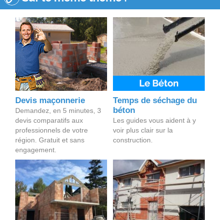
Devis maçonnerie
Temps de séchage du
béton
Demandez, en 5 minutes, 3
devis comparatifs aux
Les guides vous aident à y
professionnels de votre
voir plus clair sur la
région. Gratuit et sans
construction.
engagement.