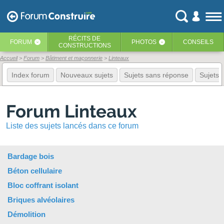
RÉCITS
DE
FORUM
PHOTOS
CONSEILS
‹
‹
CONSTRUCTIONS
Accueil
Forum
Bâtiment et maçonnerie
Linteaux
Index forum
Nouveaux sujets
Sujets sans réponse
Sujets f
Forum Linteaux
Liste des sujets lancés dans ce forum
Bardage bois
Béton cellulaire
Bloc coffrant isolant
Briques alvéolaires
Démolition