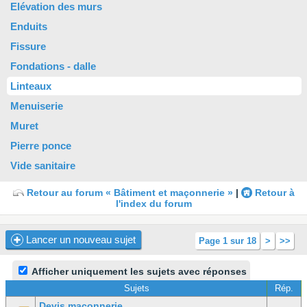
Elévation des murs
Enduits
Fissure
Fondations - dalle
Linteaux
Menuiserie
Muret
Pierre ponce
Vide sanitaire
Retour au forum « Bâtiment et maçonnerie »
|
Retour à
l'index du forum
Lancer un nouveau sujet
Page 1 sur 18
>
>>
Afficher uniquement les sujets avec réponses
Sujets
Rép.
Devis maçonnerie