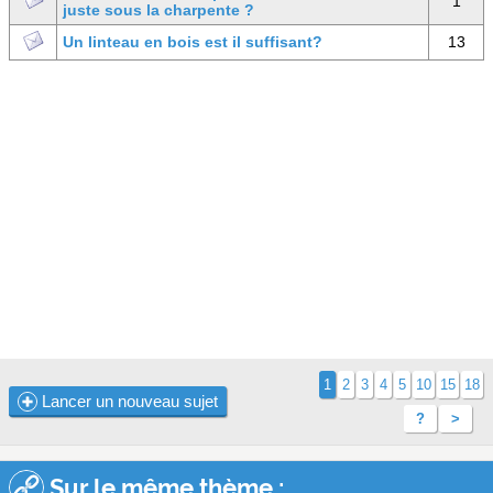
1
juste sous la charpente ?
Un linteau en bois est il suffisant?
13
1
2
3
4
5
10
15
18
Lancer un nouveau sujet
?
>
Sur le même thème :