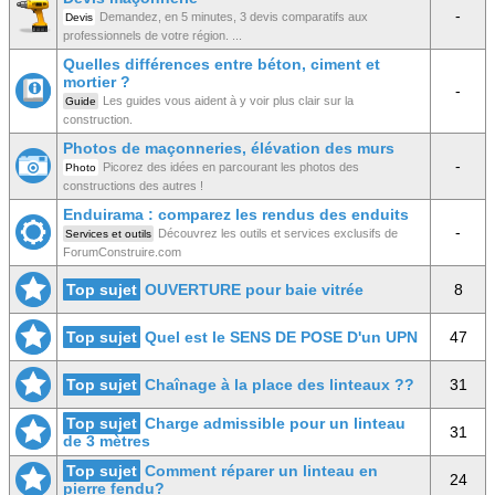
-
Demandez, en 5 minutes, 3 devis comparatifs aux
Devis
professionnels de votre région. ...
Quelles différences entre béton, ciment et
mortier ?
-
Les guides vous aident à y voir plus clair sur la
Guide
construction.
Photos de maçonneries, élévation des murs
-
Picorez des idées en parcourant les photos des
Photo
constructions des autres !
Enduirama : comparez les rendus des enduits
-
Découvrez les outils et services exclusifs de
Services et outils
ForumConstruire.com
Top sujet
OUVERTURE pour baie vitrée
8
Top sujet
Quel est le SENS DE POSE D'un UPN
47
Top sujet
Chaînage à la place des linteaux ??
31
Top sujet
Charge admissible pour un linteau
31
de 3 mètres
Top sujet
Comment réparer un linteau en
24
pierre fendu?