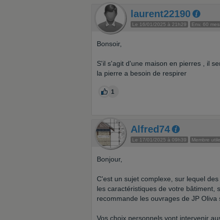
laurent22190
Le 16/01/2025 à 21h29
Env. 60 me
Bonsoir,
S'il s'agit d'une maison en pierres , i
la pierre a besoin de respirer
1
Alfred74
Le 17/01/2025 à 09h39
Membre util
Bonjour,
C'est un sujet complexe, sur lequel des l
les caractéristiques de votre bâtiment,
recommande les ouvrages de JP Oliva su
Vos choix personnels vont intervenir aus