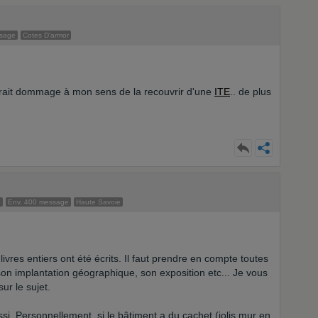
ssage
Cotes D'armor
l serait dommage à mon sens de la recouvrir d'une
ITE
.. de plus
e
Env. 400 message
Haute Savoie
ivres entiers ont été écrits. Il faut prendre en compte toutes
 son implantation géographique, son exposition etc... Je vous
r le sujet.
si. Personnellement, si le bâtiment a du cachet (jolis mur en