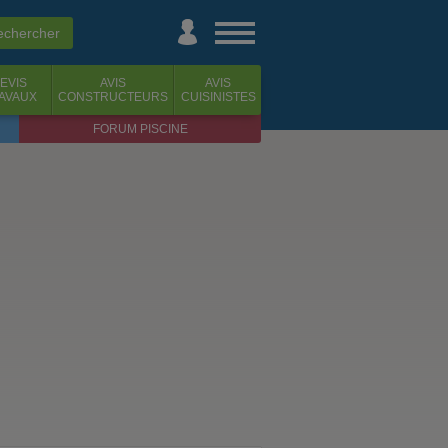
EVIS
AVIS
AVIS
AVAUX
CONSTRUCTEURS
CUISINISTES
FORUM PISCINE