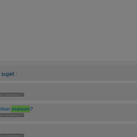
sujet :
r où commencer ?
ction
maison
?
r où commencer ?
r où commencer ?