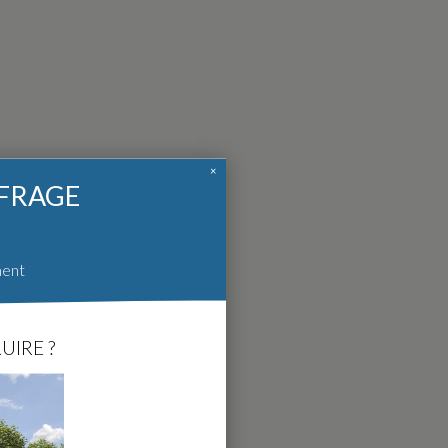
×
FFRAGE
ment
UIRE ?