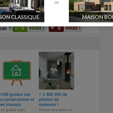
ou
En cache depuis le jeudi 30 juillet 2026 à 04h44
uveau sujet
Poster une
réponse
SON CLASSIQUE
MAISON BO
Votez !
Votez !
0
0
idé ?
+100 guides sur
+ 1 400 000 de
la construction et
photos de
les travaux
maisons !
Les guides vous
Picorez des idées en