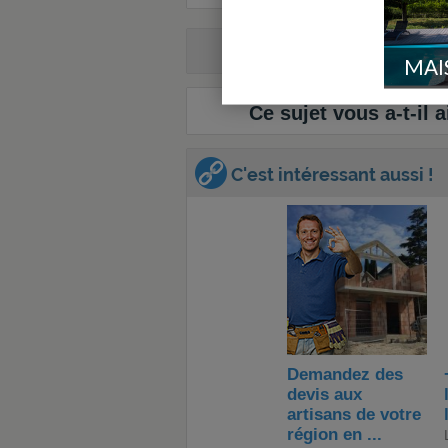
Lancer un
no
MAI
Ce sujet vous a-t-il a
C'est intéressant aussi !
Demandez des
devis aux
artisans de votre
région en ...