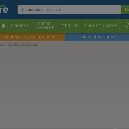
CRÉDIT
D
S
CONSEILS
TERRAINS
PLANS DE MAISONS
‹
IMMOBILIER
TR
ANNUAIRE MAITRE D'OEUVRE
ANNUAIRE ARCHITECTE
r ?
Une maison ancienne