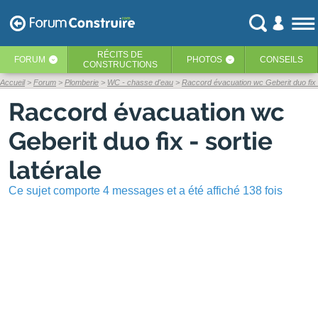
RÉCITS
DE
FORUM
PHOTOS
CONSEILS
‹
‹
CONSTRUCTIONS
Accueil
Forum
Plomberie
WC - chasse d'eau
Raccord évacuation wc Geberit duo fix - 
Raccord évacuation wc
Geberit duo fix - sortie
latérale
Ce sujet comporte 4 messages et a été affiché 138 fois