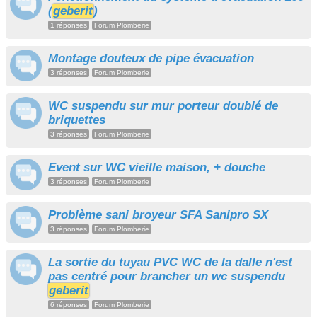
(
geberit
)
1 réponses
Forum Plomberie
Montage douteux de pipe évacuation
3 réponses
Forum Plomberie
WC suspendu sur mur porteur doublé de
briquettes
3 réponses
Forum Plomberie
Event sur WC vieille maison, + douche
3 réponses
Forum Plomberie
Problème sani broyeur SFA Sanipro SX
3 réponses
Forum Plomberie
La sortie du tuyau PVC WC de la dalle n'est
pas centré pour brancher un wc suspendu
geberit
6 réponses
Forum Plomberie