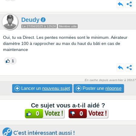
Deudy
Le 27/04/2025 à 12h24
Membre utile
Oui, tu va Direct. Les pentes normées sont le minimum. Aérateur
diamètre 100 à rapprocher au max du haut du bâti en cas de
maintenance
1
En cache depuis avant-hier à 06h37
Lancer un
nouveau sujet
Poster une
réponse
Ce sujet vous a-t-il aidé ?
Votez !
Votez !
0
0
C'est intéressant aussi !