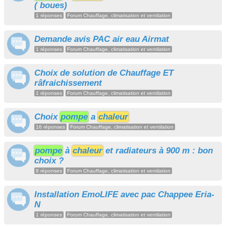
( boues)
1 réponses
Forum Chauffage, climatisation et ventilation
Demande avis PAC air eau Airmat
1 réponses
Forum Chauffage, climatisation et ventilation
Choix de solution de Chauffage ET
râfraichissement
1 réponses
Forum Chauffage, climatisation et ventilation
Choix
pompe
a
chaleur
16 réponses
Forum Chauffage, climatisation et ventilation
pompe
à
chaleur
et radiateurs à 900 m : bon
choix ?
8 réponses
Forum Chauffage, climatisation et ventilation
Installation EmoLIFE avec pac Chappee Eria-
N
1 réponses
Forum Chauffage, climatisation et ventilation