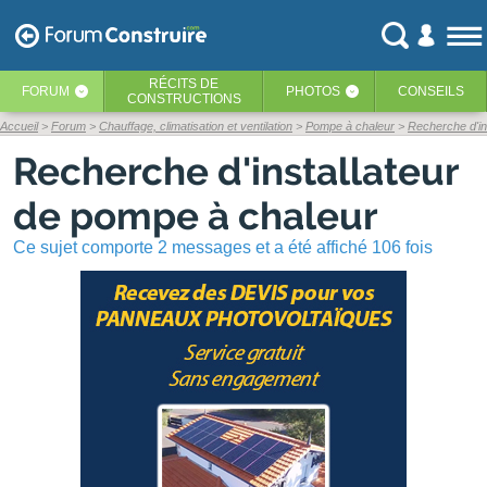
RÉCITS
DE
FORUM
PHOTOS
CONSEILS
‹
‹
CONSTRUCTIONS
Accueil
Forum
Chauffage, climatisation et ventilation
Pompe à chaleur
Recherche d'in
Recherche d'installateur
de pompe à chaleur
Ce sujet comporte 2 messages et a été affiché 106 fois