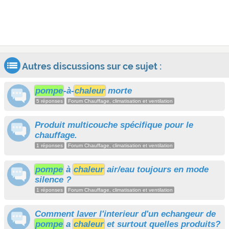
Autres discussions sur ce sujet :
pompe
-à-
chaleur
morte
5 réponses
Forum Chauffage, climatisation et ventilation
Produit multicouche spécifique pour le
chauffage.
1 réponses
Forum Chauffage, climatisation et ventilation
pompe
à
chaleur
air/eau toujours en mode
silence ?
1 réponses
Forum Chauffage, climatisation et ventilation
Comment laver l'interieur d'un echangeur de
pompe
a
chaleur
et surtout quelles produits?