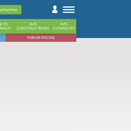
EVIS
AVIS
AVIS
AVAUX
CONSTRUCTEURS
CUISINISTES
FORUM PISCINE