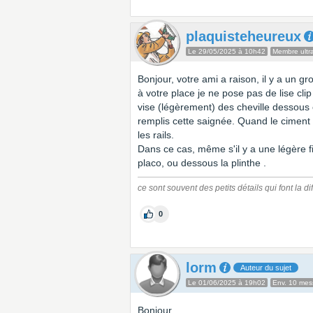
plaquisteheureux
Le 29/05/2025 à 10h42
Membre ultra
Bonjour, votre ami a raison, il y a un gr
à votre place je ne pose pas de lise clip
vise (légèrement) des cheville dessous c
remplis cette saignée. Quand le ciment e
les rails.
Dans ce cas, même s'il y a une légère fi
placo, ou dessous la plinthe .
ce sont souvent des petits détails qui font la d
0
lorm
Auteur du sujet
Le 01/06/2025 à 19h02
Env. 10 me
Bonjour,