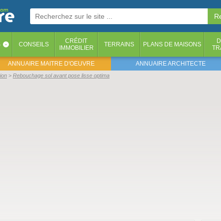
CRÉDIT
D
S
CONSEILS
TERRAINS
PLANS DE MAISONS
‹
IMMOBILIER
TR
ANNUAIRE MAITRE D'OEUVRE
ANNUAIRE ARCHITECTE
ion
Rebouchage sol avant pose lisse optima