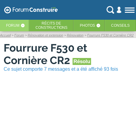
RÉCITS
DE
FORUM
PHOTOS
CONSEILS
‹
‹
CONSTRUCTIONS
Accueil
Forum
Rénovation et extension
Rénovation
Fourrure F530 et Cornière CR2
Fourrure F530 et
Cornière CR2
Résolu
Ce sujet comporte 7 messages et a été affiché 93 fois