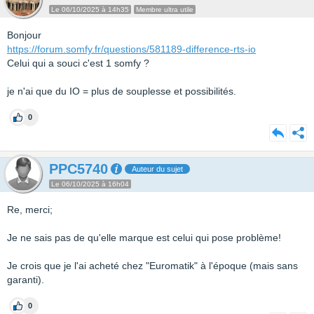
Le 06/10/2025 à 14h35
Membre ultra utile
Bonjour
https://forum.somfy.fr/questions/581189-difference-rts-io
Celui qui a souci c'est 1 somfy ?
je n'ai que du IO = plus de souplesse et possibilités.
0
PPC5740
Auteur du sujet
Le 06/10/2025 à 16h04
Re, merci;
Je ne sais pas de qu'elle marque est celui qui pose problème!
Je crois que je l'ai acheté chez "Euromatik" à l'époque (mais sans
garanti).
0