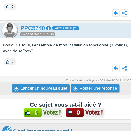
0
PPC5740
Auteur du sujet
Le 09/01/2026 à 10h50
Bonjour à tous, l'ensemble de mon installation fonctionne (7 volets),
avec deux "box".
0
En cache depuis le jeudi 30 juillet 2026 à 18h07
Lancer un
nouveau sujet
Poster une
réponse
Ce sujet vous a-t-il aidé ?
Votez !
Votez !
0
0