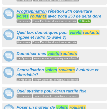
Programmation répétion 24h ouverture
volets
roulants
avec tyxia 253 de delta dore
1 réponses
Forum Electricité, domotique et sécurité
Résolu
Quel box domotiques pour
volets
roulants
zigbee et radio (z-wave ?)
6 réponses
Forum Electricité, domotique et sécurité
Domotiser mes
volets
roulants
13 réponses
Forum Electricité, domotique et sécurité
Centralisation
volets
roulants
évolutive et
abordable?
17 réponses
Forum Electricité, domotique et sécurité
Quel système pour écran tactile fixe
15 réponses
Forum Electricité, domotique et sécurité
Poser un moteur de
volets
roulants