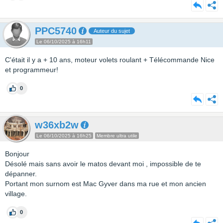
PPC5740
Auteur du sujet
Le 06/10/2025 à 16h11
C'était il y a + 10 ans, moteur volets roulant + Télécommande Nice
et programmeur!
0
w36xb2w
Le 06/10/2025 à 16h25
Membre ultra utile
Bonjour
Désolé mais sans avoir le matos devant moi , impossible de te
dépanner.
Portant mon surnom est Mac Gyver dans ma rue et mon ancien
village.
0