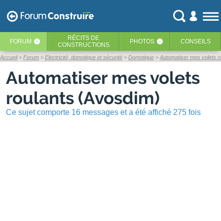
RÉCITS
DE
FORUM
PHOTOS
CONSEILS
‹
‹
CONSTRUCTIONS
Accueil
Forum
Electricité, domotique et sécurité
Domotique
Automatiser mes volets r
Automatiser mes volets
roulants (Avosdim)
Ce sujet comporte 16 messages et a été affiché 275 fois