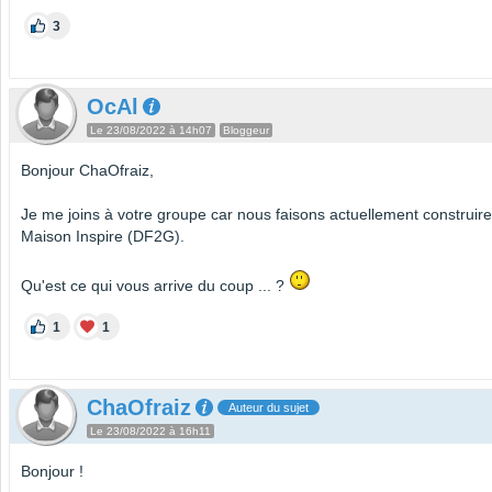
3
OcAl
Le 23/08/2022 à 14h07
Bloggeur
Bonjour ChaOfraiz,
Je me joins à votre groupe car nous faisons actuellement construir
Maison Inspire (DF2G).
Qu'est ce qui vous arrive du coup ... ?
1
1
ChaOfraiz
Auteur du sujet
Le 23/08/2022 à 16h11
Bonjour !