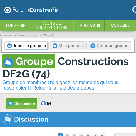
RÉCITS
DE
FORUM
PHOTOS
CONSEILS
‹
‹
CONSTRUCTIONS
Groupes
> Constructions DF2G (74)
Tous les groupes
Mes groupes
Créer un groupe
Groupe
Constructions
DF2G (74)
Groupe de membres : rejoignez les membres qui vous
ressemblent !
Retour à la liste des groupes
Discussion
54
Discussion