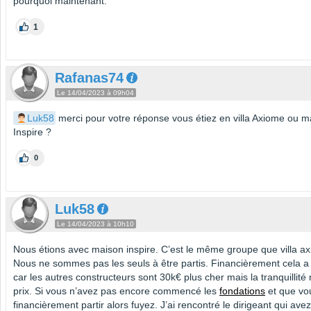
pourquoi maintenant.
1
Rafanas74
Le 14/04/2023 à 09h04
Luk58
merci pour votre réponse vous étiez en villa Axiome ou ma
Inspire ?
0
Luk58
Le 14/04/2023 à 10h10
Nous étions avec maison inspire. C’est le même groupe que villa a
Nous ne sommes pas les seuls à être partis. Financièrement cela a
car les autres constructeurs sont 30k€ plus cher mais la tranquillité
prix. Si vous n’avez pas encore commencé les
fondations
et que vo
financièrement partir alors fuyez. J’ai rencontré le dirigeant qui avez