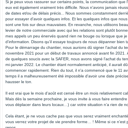
Si je peux vous rassurer sur certains points, la communication que l
eux est également vraiment très difficile. Nous n'avons jamais réuss
de dates et/ou de délais précis... Nous sommes constamment derri
pour essayer d'avoir quelques infos. Et les quelques infos que nou
sont une fois sur deux mauvaises. En revanche, nous utilisons bea
levier de notre commerciale avec qui les relations sont plutôt bonn
mes appels un peu énervés quand rien ne bouge ou lorsque que j
d’information. Disons qu’il essaye toujours de nous dépanner bien 
Pour le démarrage du chantier, nous aurions dû signer l'achat du te
novembre 2021 pour un début de travaux annoncé avant fin 2021. À
de quelques soucis avec la SAFER, nous avons signé l'achat du ter
mi-janvier 2022. Le chantier étant normalement anticipé, il aurait dû
commencer rapidement. Rien du tout, il n'a commencé que le 11 avri
temps il a malheureusement été impossible d'avoir une date précise 
hausser le ton.
Il est vrai que le mois d’août est censé être un mois relativement 
Mais dès la semaine prochaine, je vous invite à vous faire entendre 
vous déplacer dans leurs locaux…) car votre situation n’a rien de
Cela étant, je ne vous cache pas que vous serez vraiment enchant
vous verrez votre projet de vie prendre forme… ! Même si ce n’est 
repos …