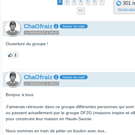
1
2
3
4
5
6
7
301 
Voir les me
>>
ChaOfraiz
Auteur du sujet
Le 06/08/2022 à 09h20
Ouverture du groupe !
1
ChaOfraiz
Auteur du sujet
Le 06/08/2022 à 09h22
Bonjour à tous
J'aimerais retrouver dans ce groupe différentes personnes qui son
ou passent actuellement par le groupe DF2G (maisons inspire et vil
pour construire leur maison en Haute-Savoie.
Nous sommes en train de péter un boulon avec eux...