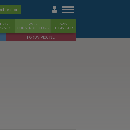
EVIS
AVIS
AVIS
AVAUX
CONSTRUCTEURS
CUISINISTES
FORUM PISCINE