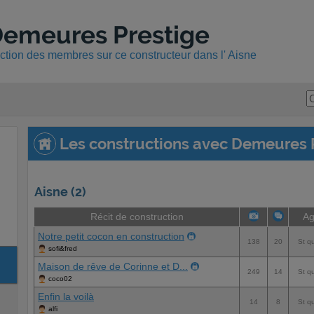
Demeures Prestige
uction des membres sur ce constructeur dans l' Aisne
Les constructions avec Demeures 
Aisne (2)
Récit de construction
Ag
Notre petit cocon en construction
138
20
St qu
sofi&fred
Maison de rêve de Corinne et D...
249
14
St qu
coco02
Enfin la voilà
14
8
St qu
alfi