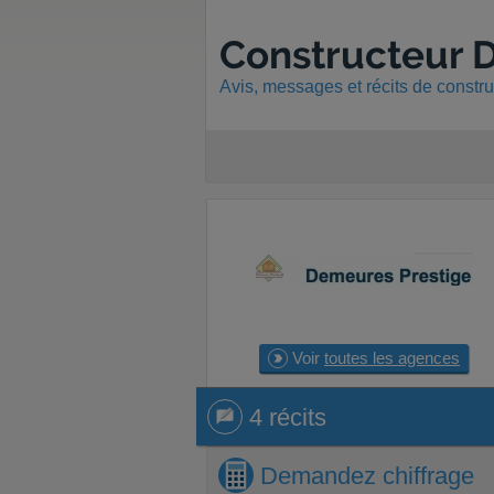
Constructeur 
Avis, messages et récits de constr
Voir
toutes les agences
4 récits
4 récits
Demandez
chiffrage