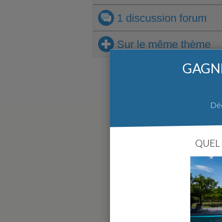
1 discussion
forum
Sur le même thème
GAGNE
Déc
QUEL 