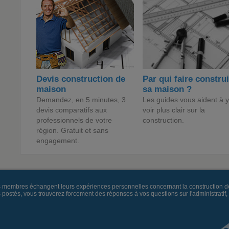
Devis construction de
Par qui faire constru
maison
sa maison ?
Demandez, en 5 minutes, 3
Les guides vous aident à y
devis comparatifs aux
voir plus clair sur la
professionnels de votre
construction.
région. Gratuit et sans
engagement.
es membres échangent leurs expériences personnelles concernant la construction d
és, vous trouverez forcement des réponses à vos questions sur l'administratif, la 