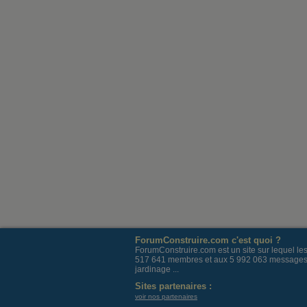
ForumConstruire.com c'est quoi ?
ForumConstruire.com est un site sur lequel l
517 641 membres et aux 5 992 063 messages post
jardinage ...
Sites partenaires :
voir nos partenaires