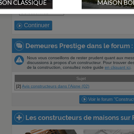
SON CLASSIQUE
MAISON BO
Département de votre projet
Continuer
Demeures Prestige dans le forum :
Nous vous conseillons de rester prudent quant aux mess
discussions à propos d'un constructeur. Pour trouver des
de la construction, consultez notre guide
en cliquant ici
.
Sujet
[2]
Avis constructeurs dans l'Aisne (02)
Voir le forum "Construc
Les constructeurs de maisons sur 