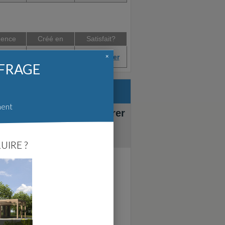
ence
Créé en
Satisfait?
×
Sept. 2012
Afficher
entin (2)
FFRAGE
jet :
ment
e maisons : faites chiffrer
ne.
, par ForumConstruire.com.
UIRE ?