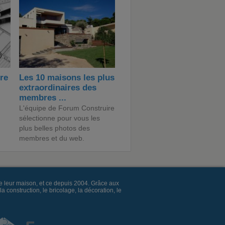
ire
Les 10 maisons les plus
extraordinaires des
membres ...
L'équipe de Forum Construire
sélectionne pour vous les
plus belles photos des
membres et du web.
e leur maison, et ce depuis 2004. Grâce aux
construction, le bricolage, la décoration, le