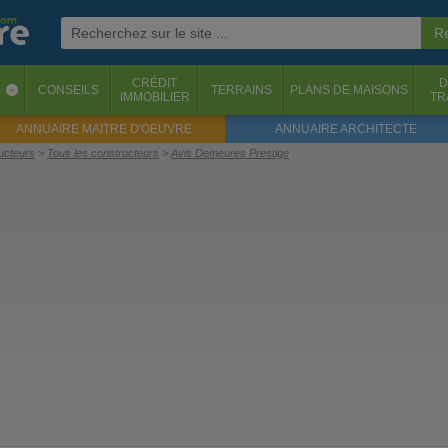
CRÉDIT
D
S
CONSEILS
TERRAINS
PLANS DE MAISONS
‹
IMMOBILIER
TR
ANNUAIRE MAITRE D'OEUVRE
ANNUAIRE ARCHITECTE
ructeurs
Tous les constructeurs
Avis Demeures Prestige