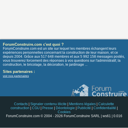
ForumConstruire.com c'est quoi ?
ForumConstruire.com est un site sur lequel les membres échangent leurs
expériences personnelles concernant la construction de leur maison, et ce
depuis 2004. Grâce aux 517 648 membres et aux 5 992 158 messages postés,
vous trouverez forcement des réponses à vos questions sur l'administratif, la
construction, le bricolage, la décoration, le jardinage ...
Sites partenaires :
voir nos partenaires
Contacts
|
Signaler contenu illicite
|
Mentions légales
|
Calculette
construction
|
CGU
|
Presse
|
Déontologie
|
Publicité
|
Confidentialité
|
Cookies
ForumConstruire.com © 2004 - 2026 ForumConstruire SARL | ws61 | 0.016