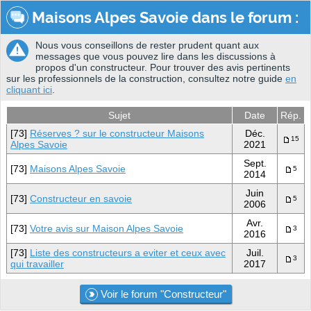
Maisons Alpes Savoie dans le forum :
Nous vous conseillons de rester prudent quant aux
messages que vous pouvez lire dans les discussions à
propos d'un constructeur. Pour trouver des avis pertinents
sur les professionnels de la construction, consultez notre guide
en
cliquant ici
.
Sujet
Date
Rép.
[73]
Réserves ? sur le constructeur Maisons
Déc.
15
Alpes Savoie
2021
Sept.
[73]
Maisons Alpes Savoie
5
2014
Juin
[73]
Constructeur en savoie
5
2006
Avr.
[73]
Votre avis sur Maison Alpes Savoie
3
2016
[73]
Liste des constructeurs a eviter et ceux avec
Juil.
3
qui travailler
2017
Voir le forum "Constructeur"