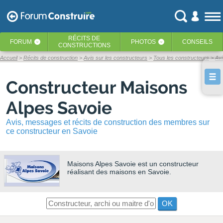
RÉCITS
DE
FORUM
PHOTOS
CONSEILS
‹
‹
CONSTRUCTIONS
Accueil
Récits de construction
Avis sur les constructeurs
Tous les constructeurs
Avi
Constructeur Maisons
Alpes Savoie
Avis, messages et récits de construction des membres sur
ce constructeur en Savoie
Maisons Alpes Savoie
est un constructeur
réalisant des maisons en Savoie.
OK