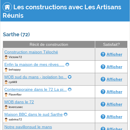
Les constructions avec Les Artisans
Réunis
Sarthe (72)
Récit de construction
Satisfait?
Construction maison Téloché
Afficher
Victoire72
Enfin la maison de mes rêves.....
Afficher
behappy
MOB sud du mans - isolation bo...
Afficher
cyril49
Contemporaine dans le 72 La pi...
Afficher
Flaverflav
MOB dans le 72
Afficher
levercusec
Maison BBC dans le sud Sarthe
Afficher
sabrina72
Notre pavillonsud le mans
Afficher