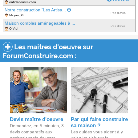
enfinlaconstruction
Notre construction "Les Artisa...
Pas d'avis.
Mayon_Pi
Maison combles aménageables à ...
Pas d'avis.
O Vrol
Les maitres d'oeuvre sur
ForumConstruire.com :
Devis maître d'oeuvre
Par qui faire construire
sa maison ?
Demandez, en 5 minutes, 3
devis comparatifs aux
Les guides vous aident à y