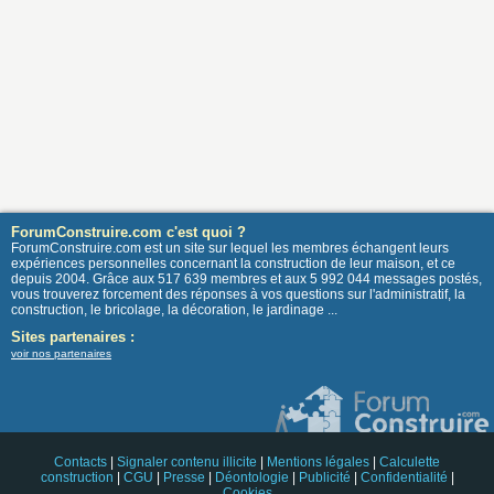
ForumConstruire.com c'est quoi ?
ForumConstruire.com est un site sur lequel les membres échangent leurs
expériences personnelles concernant la construction de leur maison, et ce
depuis 2004. Grâce aux 517 639 membres et aux 5 992 044 messages postés,
vous trouverez forcement des réponses à vos questions sur l'administratif, la
construction, le bricolage, la décoration, le jardinage ...
Sites partenaires :
voir nos partenaires
Contacts
|
Signaler contenu illicite
|
Mentions légales
|
Calculette
construction
|
CGU
|
Presse
|
Déontologie
|
Publicité
|
Confidentialité
|
Cookies