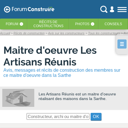
RÉCITS
DE
FORUM
PHOTOS
CONSEILS
‹
‹
CONSTRUCTIONS
Accueil
Récits de construction
Avis sur les constructeurs
Tous les constructeurs
Avi
Maitre d'oeuvre Les
Artisans Réunis
Avis, messages et récits de construction des membres sur
ce maitre d'oeuvre dans la Sarthe
Les Artisans Réunis
est un maitre d'oeuvre
réalisant des maisons dans la Sarthe.
OK