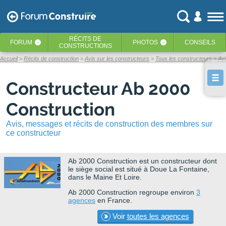
RÉCITS
DE
FORUM
PHOTOS
CONSEILS
‹
‹
CONSTRUCTIONS
Accueil
Récits de construction
Avis sur les constructeurs
Tous les constructeurs
Avi
Constructeur Ab 2000
Construction
Avis, messages et récits de construction des membres sur
ce constructeur
Ab 2000 Construction
est un constructeur dont
le siège social est situé à Doue La Fontaine,
dans le Maine Et Loire.
Ab 2000 Construction regroupe environ
3
agences
en France.
Voir
toutes les agences