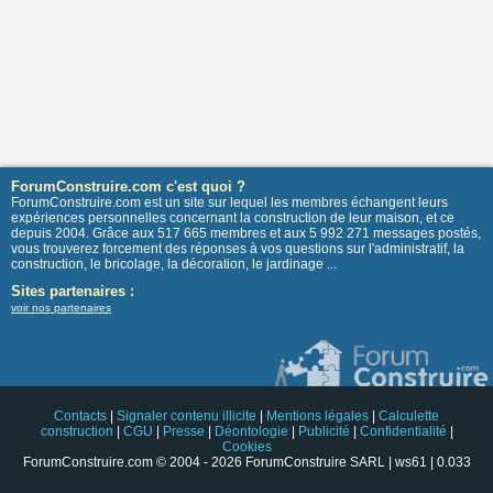
ForumConstruire.com c'est quoi ?
ForumConstruire.com est un site sur lequel les membres échangent leurs
expériences personnelles concernant la construction de leur maison, et ce
depuis 2004. Grâce aux 517 665 membres et aux 5 992 271 messages postés,
vous trouverez forcement des réponses à vos questions sur l'administratif, la
construction, le bricolage, la décoration, le jardinage ...
Sites partenaires :
voir nos partenaires
Contacts
|
Signaler contenu illicite
|
Mentions légales
|
Calculette
construction
|
CGU
|
Presse
|
Déontologie
|
Publicité
|
Confidentialité
|
Cookies
ForumConstruire.com © 2004 - 2026 ForumConstruire SARL | ws61 | 0.033