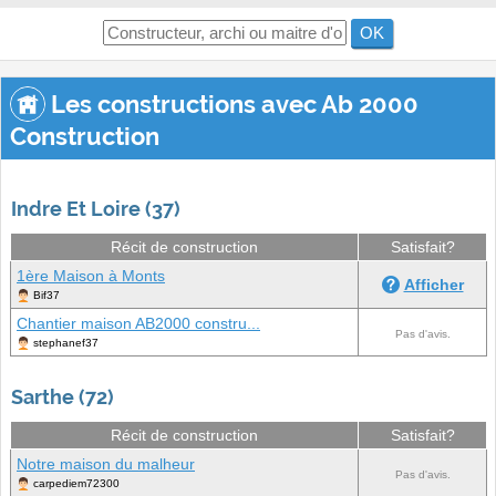
OK
Les constructions avec Ab 2000
Construction
Indre Et Loire (37)
Récit de construction
Satisfait?
1ère Maison à Monts
Afficher
Bif37
Chantier maison AB2000 constru...
Pas d'avis.
stephanef37
Sarthe (72)
Récit de construction
Satisfait?
Notre maison du malheur
Pas d'avis.
carpediem72300