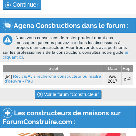
Continuer
Agena Constructions dans le forum :
Nous vous conseillons de rester prudent quant aux
messages que vous pouvez lire dans les discussions à
propos d'un constructeur. Pour trouver des avis pertinents
sur les professionnels de la construction, consultez notre guide
en
cliquant ici
.
Sujet
Date
Rép.
[64]
Récit & Avis recherche constructeur ou maître
Avr.
13
d'oeuvre - Pau
2017
Voir le forum "Constructeur"
Les constructeurs de maisons sur
ForumConstruire.com :