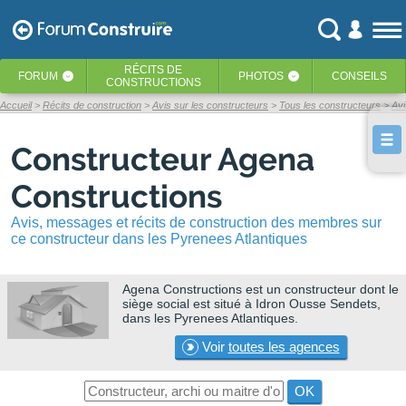
RÉCITS
DE
FORUM
PHOTOS
CONSEILS
‹
‹
CONSTRUCTIONS
Accueil
Récits de construction
Avis sur les constructeurs
Tous les constructeurs
Avi
Constructeur Agena
Constructions
Avis, messages et récits de construction des membres sur
ce constructeur dans les Pyrenees Atlantiques
Agena Constructions
est un constructeur dont le
siège social est situé à Idron Ousse Sendets,
dans les Pyrenees Atlantiques.
Voir
toutes les agences
OK