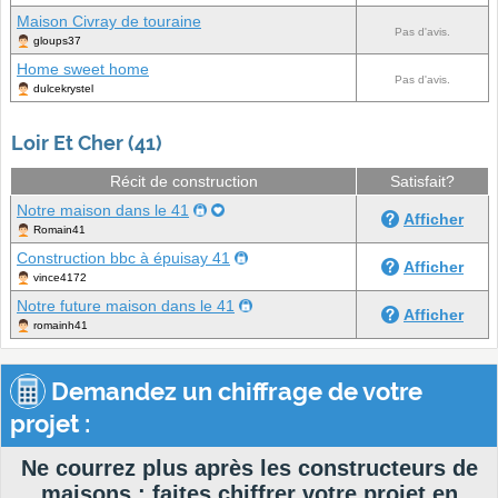
Maison Civray de touraine
Pas d'avis.
gloups37
Home sweet home
Pas d'avis.
dulcekrystel
Loir Et Cher (41)
Récit de construction
Satisfait?
Notre maison dans le 41
Afficher
Romain41
Construction bbc à épuisay 41
Afficher
vince4172
Notre future maison dans le 41
Afficher
romainh41
Demandez un chiffrage de votre
projet :
Ne courrez plus après les constructeurs de
maisons : faites chiffrer votre projet en