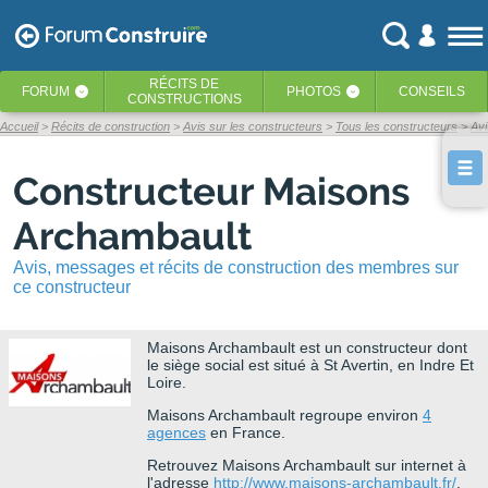
RÉCITS
DE
FORUM
PHOTOS
CONSEILS
‹
‹
CONSTRUCTIONS
Accueil
Récits de construction
Avis sur les constructeurs
Tous les constructeurs
Av
Constructeur Maisons
Archambault
Avis, messages et récits de construction des membres sur
ce constructeur
Maisons Archambault
est un constructeur dont
le siège social est situé à St Avertin, en Indre Et
Loire.
Maisons Archambault regroupe environ
4
agences
en France.
Retrouvez Maisons Archambault sur internet à
l'adresse
http://www.maisons-archambault.fr/
.