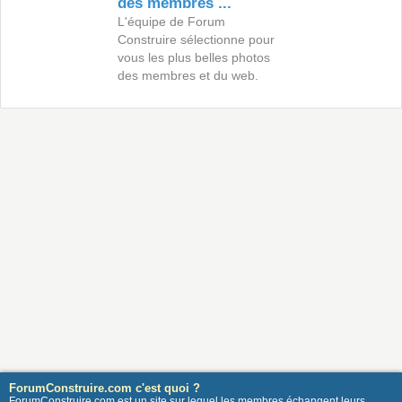
des membres ...
L'équipe de Forum
Construire sélectionne pour
vous les plus belles photos
des membres et du web.
ForumConstruire.com c'est quoi ?
ForumConstruire.com est un site sur lequel les membres échangent leurs