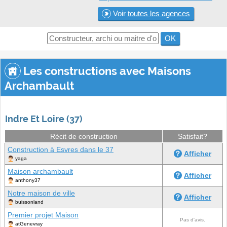
Voir
toutes les agences
OK
Les constructions avec Maisons
Archambault
Indre Et Loire (37)
Récit de construction
Satisfait?
Construction à Esvres dans le 37
Afficher
yaga
Maison archambault
Afficher
anthony37
Notre maison de ville
Afficher
buissonland
Premier projet Maison
Pas d'avis.
atGenevray