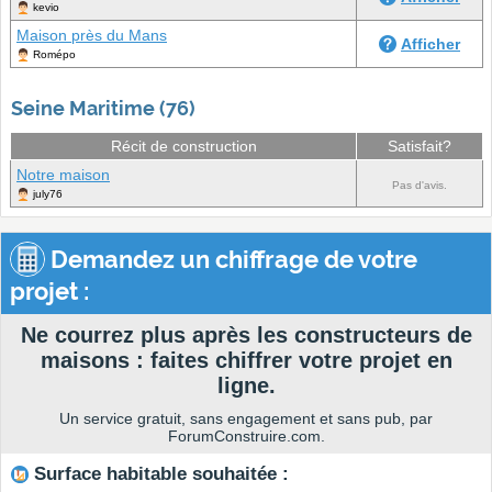
kevio
Maison près du Mans
Afficher
Romépo
Seine Maritime (76)
Récit de construction
Satisfait?
Notre maison
Pas d'avis.
july76
Demandez un chiffrage de votre
projet :
Ne courrez plus après les constructeurs de
maisons : faites chiffrer votre projet en
ligne.
Un service gratuit, sans engagement et sans pub, par
ForumConstruire.com.
Surface habitable souhaitée :