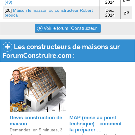
(49)
2014
[28]
Maison le masson ou constructeur Robert
Déc.
5
brouca
2014
Voir le forum "Constructeur"
Les constructeurs de maisons sur
ForumConstruire.com :
Devis construction de
MAP (mise au point
maison
technique) : comment
la préparer ...
Demandez, en 5 minutes, 3