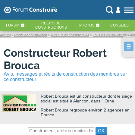
RÉCITS
DE
FORUM
PHOTOS
CONSEILS
‹
‹
CONSTRUCTIONS
Accueil
Récits de construction
Avis sur les constructeurs
Tous les constructeurs
Avi
Constructeur Robert
Brouca
Avis, messages et récits de construction des membres sur
ce constructeur
Robert Brouca
est un constructeur dont le siège
social est situé à Alencon, dans l' Orne.
Robert Brouca regroupe environ 2 agences en
France.
OK