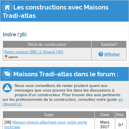
Les constructions avec Maisons
Tradi-atlas
Indre (36)
Récit de construction
Satisfait?
Notre maison BBC à Vineuil (36)
Afficher
pgorus
Maisons Tradi-atlas dans le forum :
Nous vous conseillons de rester prudent quant aux
messages que vous pouvez lire dans les discussions à
propos d'un constructeur. Pour trouver des avis pertinents
sur les professionnels de la construction, consultez notre guide
en
cliquant ici
.
Sujet
Date
Rép.
[36]
Maison phenix:allechant pour notre porte
Mars
4
monnaie
2017