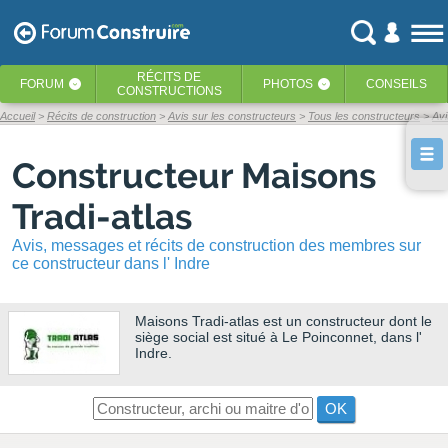
RÉCITS
DE
FORUM
PHOTOS
CONSEILS
‹
‹
CONSTRUCTIONS
Accueil
Récits de construction
Avis sur les constructeurs
Tous les constructeurs
Avi
Constructeur Maisons
Tradi-atlas
Avis, messages et récits de construction des membres sur
ce constructeur dans l' Indre
Maisons Tradi-atlas
est un constructeur dont le
siège social est situé à Le Poinconnet, dans l'
Indre.
OK