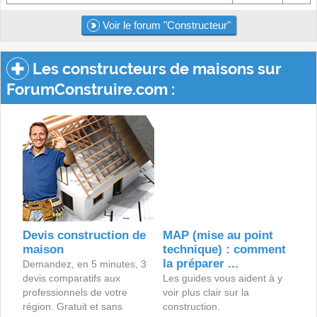
Voir le forum "Constructeur"
Les constructeurs de maisons sur
ForumConstruire.com :
Devis construction de
MAP (mise au point
maison
technique) : comment
la préparer ...
Demandez, en 5 minutes, 3
devis comparatifs aux
Les guides vous aident à y
professionnels de votre
voir plus clair sur la
région. Gratuit et sans
construction.