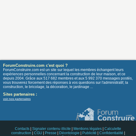
ForumConstruire.com c'est quoi ?
ForumConstruire.com est un site sur lequel les membres échangent leurs
expériences personnelles concernant la construction de leur maison, et ce
depuis 2004. Grâce aux 517 682 membres et aux 5 992 370 messages postés,
vous trouverez forcement des réponses à vos questions sur l'administratif, la
construction, le bricolage, la décoration, le jardinage ...
Sites partenaires :
voir nos partenaires
Contacts
|
Signaler contenu illicite
|
Mentions légales
|
Calculette
construction
|
CGU
|
Presse
|
Déontologie
|
Publicité
|
Confidentialité
|