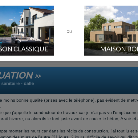
e
Vineuil (36)
fiter du week-end pour présenter les travaux et mettre des photos. c'es
ou
SON CLASSIQUE
MAISON BO
TUATION »
sanitaire - dalle
t de moins bonne qualité (prises avec le téléphone), pas évident de mettr
.
oir que j'appelle le conducteur de travaux car je n'ai pas vu l'emplaceme
t bizarre, ou alors ils le font juste avant de couler le béton, A voir et 
te monter les murs car dans les récits de construction, j'ai tout lu et 
ion des murs de l'autre (21 jours, 2 jours, difficile de savoir qui dit vra