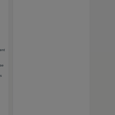
ent
sse
ns