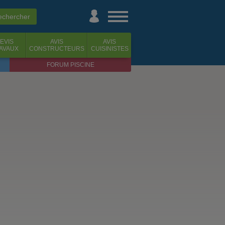
EVIS
AVIS
AVIS
AVAUX
CONSTRUCTEURS
CUISINISTES
FORUM PISCINE