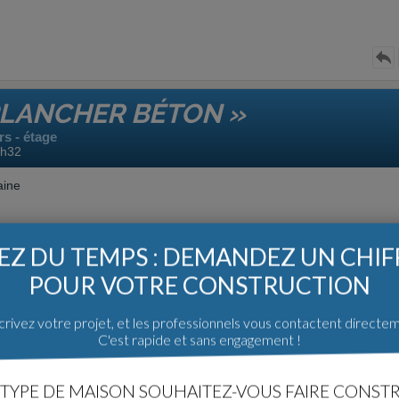
PLANCHER BÉTON »
s - étage
7h32
aine
Z DU TEMPS : DEMANDEZ UN CHI
POUR VOTRE CONSTRUCTION
rivez votre projet, et les professionnels vous contactent directe
C'est rapide et sans engagement !
précisément sur votre publication qui nous intéresse fortement. Nous
t notre première acquisition, nous avons également pris contacte avec 
t), mais nous sommes dans la recherche du terrain. Nous voudrions vot
TYPE DE MAISON SOUHAITEZ-VOUS FAIRE CONSTR