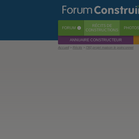
RÉCITS
DE
FORUM
PHOTO
‹
CONSTRUCTIONS
ANNUAIRE CONSTRUCTEUR
Accueil
Récits
[36] projet maison le poinconnet