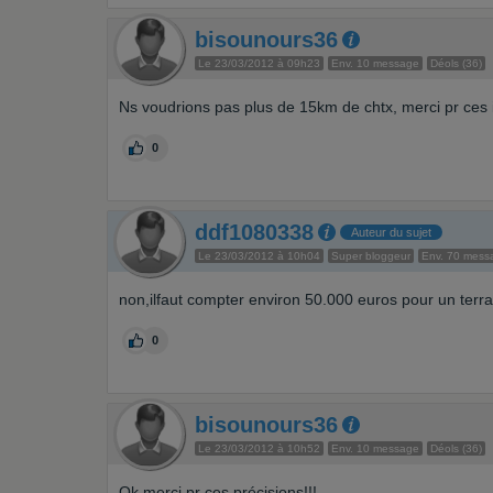
bisounours36
Le 23/03/2012 à 09h23
Env. 10 message
Déols (36)
Ns voudrions pas plus de 15km de chtx, merci pr ces i
0
ddf1080338
Auteur du sujet
Le 23/03/2012 à 10h04
Super bloggeur
Env. 70 mess
non,ilfaut compter environ 50.000 euros pour un terr
0
bisounours36
Le 23/03/2012 à 10h52
Env. 10 message
Déols (36)
Ok merci pr ces précisions!!!