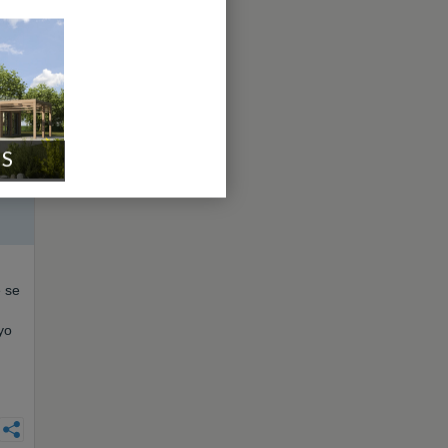
ns
IS
e se
yo