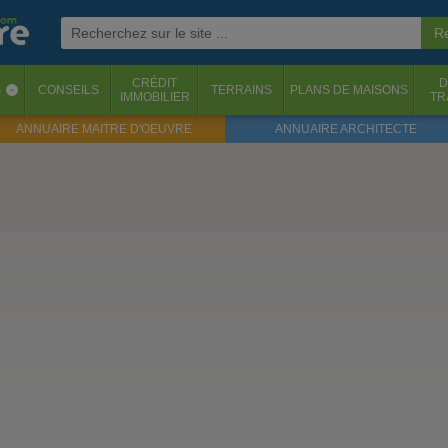
CRÉDIT
D
S
CONSEILS
TERRAINS
PLANS DE MAISONS
‹
IMMOBILIER
TR
ANNUAIRE MAITRE D'OEUVRE
ANNUAIRE ARCHITECTE