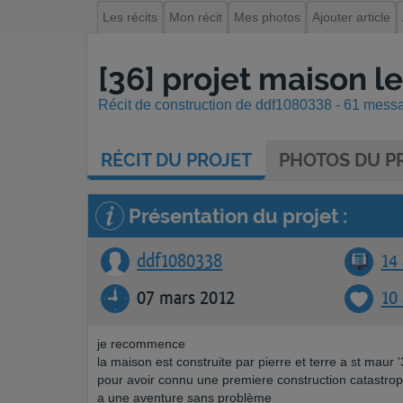
Les récits
Mon récit
Mes photos
Ajouter article
[36] projet maison l
Récit de construction de ddf1080338 - 61 messag
RÉCIT
DU PROJET
PHOTOS
DU PR
Présentation du projet :
ddf1080338
14 
07 mars 2012
10
je recommence
la maison est construite par pierre et terre a st maur
pour avoir connu une premiere construction catastrophi
a une aventure sans problème