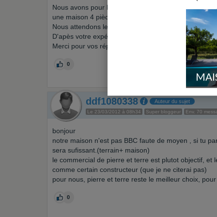
Nous avons pour budget global 135000e, nous recherch
une maison 4 pièces + garage, BBC (environs 100 m 
Nous attendons le chiffrage du constructeur.
D'apès votre expérience pensez-vous que notre projet
Merci pour vos réponses.
0
MAI
ddf1080338
Auteur du sujet
Le 23/03/2012 à 08h34
Super bloggeur
Env. 70 mess
bonjour
notre maison n'est pas BBC faute de moyen , si tu par
sera sufissant.(terrain+ maison)
le commercial de pierre et terre est plutot objectif, et
comme certain constructeur (que je ne citerai pas)
pour nous, pierre et terre reste le meilleur choix, pour
0