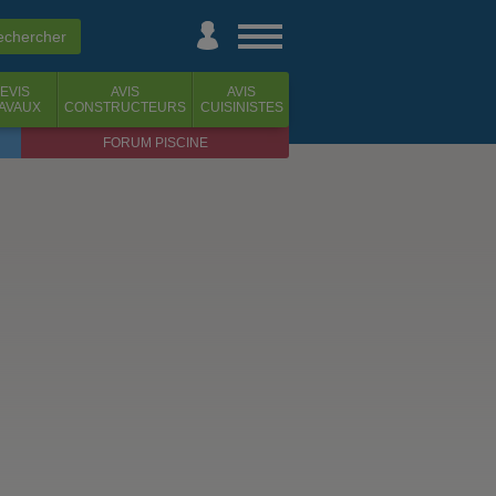
EVIS
AVIS
AVIS
AVAUX
CONSTRUCTEURS
CUISINISTES
FORUM PISCINE