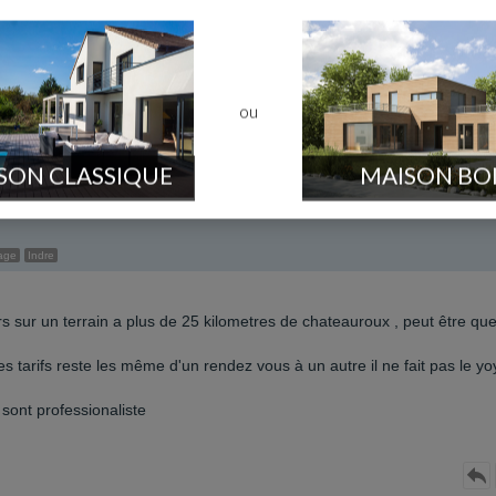
ons un terrain d'environs 1000m carré à l'extérieur de chtx, et voulo
carré).
 est réalisable??
ou
SON CLASSIQUE
MAISON BO
age
Indre
s sur un terrain a plus de 25 kilometres de chateauroux , peut être qu
 les tarifs reste les même d'un rendez vous à un autre il ne fait pas le yo
 sont professionaliste