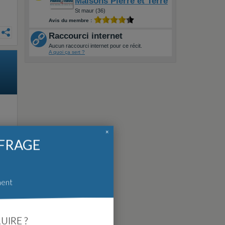
Maisons Pierre et Terre
St maur (36)
Avis du membre :
Raccourci internet
Aucun raccourci internet pour ce récit.
A quoi ça sert ?
×
FFRAGE
ment
le
re
UIRE ?