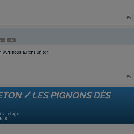
age
Indre
 avril nous aurons un toit
ETON / LES PIGNONS DÈS
s - étage
0h59