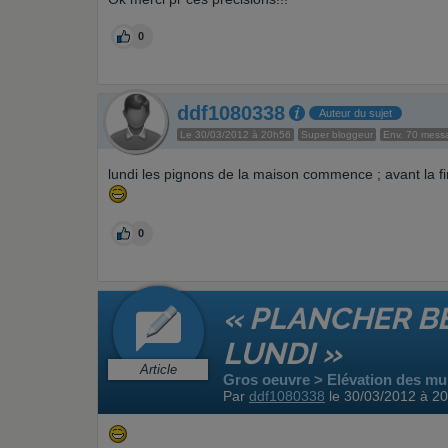
0
ddf1080338
Auteur du sujet
Le 30/03/2012 à 20h56
Super bloggeur
Env. 70 mess
lundi les pignons de la maison commence ; avant la fin
0
« PLANCHER B
LUNDI »
Article
Gros oeuvre > Elévation des mur
Par
ddf1080338
le 30/03/2012 à 2