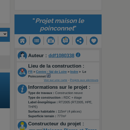
"
Projet maison le
poinconnet
"
Auteur :
ddf1080338
Lieu de la construction :
FR
>
Centre - Val de Loire
>
Indre
>
Le
Poinconnet
Voir sur une carte
-
Projets aux alentours
Informations sur le projet :
Type de travaux :
Construction neuve
Type de construction :
RDC + étage
Label énergétique :
RT2005 (RT2005, HPE,
THPE)
Surface habitable :
115m² (4 pièces)
Superficie terrain :
777m²
Constructeur du projet :