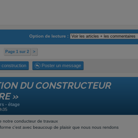
Option de lecture :
Page 1 sur 2
>
 construction
Poster un message
CTION DU CONSTRUCTEUR
RE »
s - étage
0h35
de notre conducteur de travaux
e forme c'est avec beaucoup de plaisir que nous nous rendons