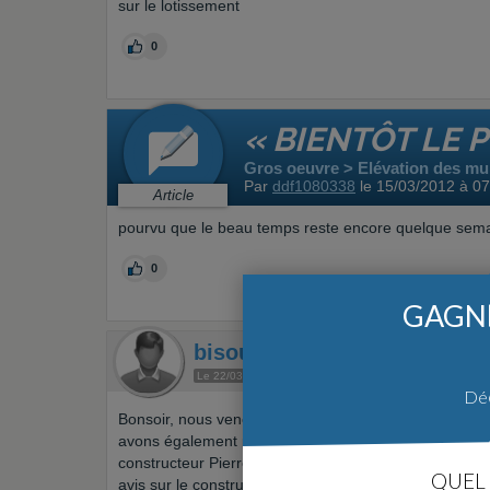
sur le lotissement
0
« BIENTÔT LE 
Gros oeuvre > Elévation des mur
Par
ddf1080338
le 15/03/2012 à 0
Article
pourvu que le beau temps reste encore quelque sem
0
GAGNE
bisounours36
Le 22/03/2012 à 22h03
Env. 10 message
Déols (36)
Déc
Bonsoir, nous venons de tomber sur ce forum et plus 
avons également pour projet la construction, ça serai
constructeur Pierre et Terre (qui nous semble correc
QUEL 
avis sur le constructeur, et vos éventuels conseils.