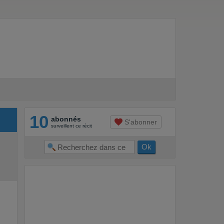
10
abonnés
S'abonner
surveillent ce récit