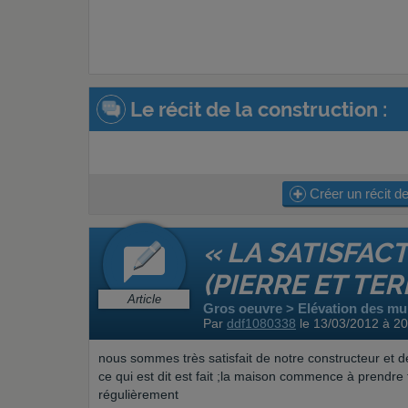
Le récit de la construction :
Créer un récit de
« LA SATISFA
(PIERRE ET TER
Article
Gros oeuvre > Elévation des mur
Par
ddf1080338
le 13/03/2012 à 2
nous sommes très satisfait de notre constructeur et 
ce qui est dit est fait ;la maison commence à prendr
régulièrement