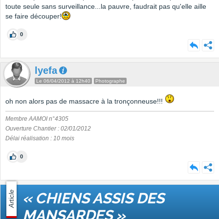
toute seule sans surveillance...la pauvre, faudrait pas qu'elle aille
se faire découper!
0
lyefa
Le 06/04/2012 à 12h40
Photographe
oh non alors pas de massacre à la tronçonneuse!!!
Membre AAMOI n°4305
Ouverture Chantier : 02/01/2012
Délai réalisation : 10 mois
0
Article
« CHIENS ASSIS DES
MANSARDES »