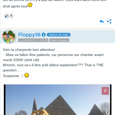
droit après tout
0
Floppy36
Auteur du sujet
Le 04/04/2012 à 15h23
Super bloggeur
Voici la charpente tant attendue!
...Mais va falloir être patients, car personne sur chantier avant
mardi 10/04! (dixit cdt)
Mmmm, tout va-t-il être prêt début septembre??? That is THE
question...
Suspense...!