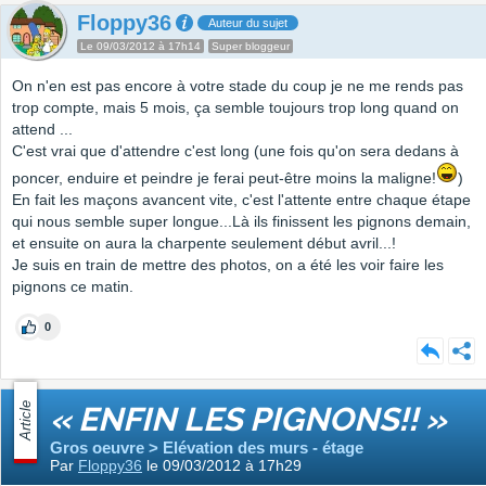
Floppy36
Auteur du sujet
Le 09/03/2012 à 17h14
Super bloggeur
On n'en est pas encore à votre stade du coup je ne me rends pas
trop compte, mais 5 mois, ça semble toujours trop long quand on
attend ...
C'est vrai que d'attendre c'est long (une fois qu'on sera dedans à
poncer, enduire et peindre je ferai peut-être moins la maligne!
)
En fait les maçons avancent vite, c'est l'attente entre chaque étape
qui nous semble super longue...Là ils finissent les pignons demain,
et ensuite on aura la charpente seulement début avril...!
Je suis en train de mettre des photos, on a été les voir faire les
pignons ce matin.
0
Article
« ENFIN LES PIGNONS!! »
Gros oeuvre > Elévation des murs - étage
Par
Floppy36
le 09/03/2012 à 17h29