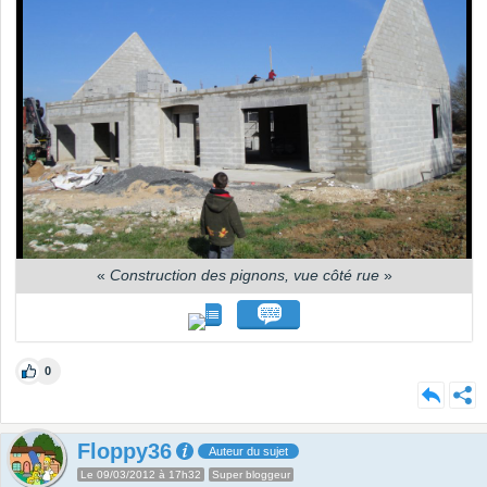
«
Construction des pignons, vue côté rue
»
0
Floppy36
Auteur du sujet
Le 09/03/2012 à 17h32
Super bloggeur