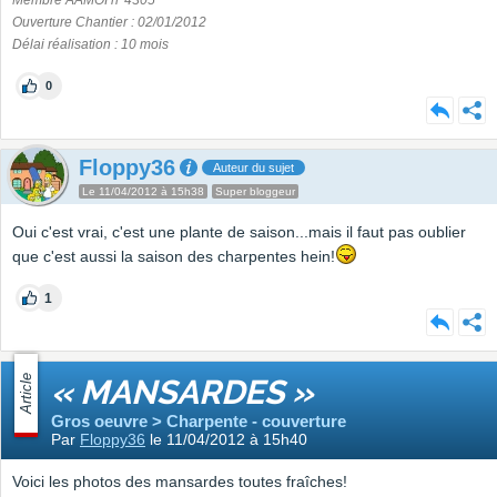
Membre AAMOI n°4305
Ouverture Chantier : 02/01/2012
Délai réalisation : 10 mois
0
Floppy36
Auteur du sujet
Le 11/04/2012 à 15h38
Super bloggeur
Oui c'est vrai, c'est une plante de saison...mais il faut pas oublier
que c'est aussi la saison des charpentes hein!
1
Article
« MANSARDES »
Gros oeuvre > Charpente - couverture
Par
Floppy36
le 11/04/2012 à 15h40
Voici les photos des mansardes toutes fraîches!