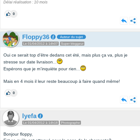
Délai réalisation : 10 mois
0
Floppy36
Auteur du sujet
Le 01/04/2012 à 14h07
Super bloggeur
Oui ce serait top d'être dedans cet été, mais plus ça va, plus je
stresse sur date livraison...
Espérons que je m'inquiète pour rien...
Mais en 4 mois il leur reste beaucoup à faire quand même!
0
lyefa
Le 01/04/2012 à 14h16
Photographe
Bonjour floppy,