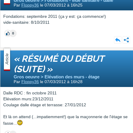
Gros oeuvre > Fondations - vide sanitaire - dalle
Par
Floppy36
le 07/03/2012 à 16h25
Fondations: septembre 2011 (ça y est: ça commence!)
vide-sanitaire: 8/10/2011
0
Article
« RÉSUMÉ DU DÉBUT
(SUITE) »
Gros oeuvre > Elévation des murs - étage
Par
Floppy36
le 07/03/2012 à 16h28
Dalle RDC : fin octobre 2011
Elévation murs:23/12/2011
Coulage dalle étage et terrasse: 27/01/2012
Et là on attend (...impatiemment!) que la maçonnerie de l'étage se
fasse...