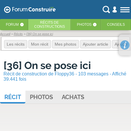
RÉCITS
DE
FORUM
PHOTOS
CONSEILS
‹
‹
CONSTRUCTIONS
Accueil
Récits
[36] On se pose ici
Les récits
Mon récit
Mes photos
Ajouter article
Ajouter 
[36] On se pose ici
Récit de construction de Floppy36 - 103 messages - Affiché
39.441 fois
RÉCIT
PHOTOS
ACHATS