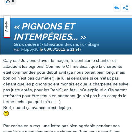
0
Article
« PIGNONS ET
INTEMPÉRIES... »
Gros oeuvre > Elévation des murs - étage
Par
Floppy36
le 08/03/2012 à 11h47
Ca y est! Je viens d'avoir le maçon, ils sont sur le chantier et
attaquent les pignons! Comme le CT me disait que la charpente
était commandée pour début avril (ça nous paraît bien long, mais
bon on n'est pas du métier), je lui ai demandé si ce n'était pas
gênant que les pignons soient montés et que la charpente ne suive
pas juste après, pour les "tenir"; en fait il m'a expliqué qu'ils seront
renforcés pour être tenus en attendant (je n'ai pas bien compris le
terme technique qu'il m'a dit...)
Bref, quand ça avance, c'est déjà ça
Par contre on a reçu une lettre pas bien agréable pendant nos
congés: on nous demande de signer en "bon pour accord" une