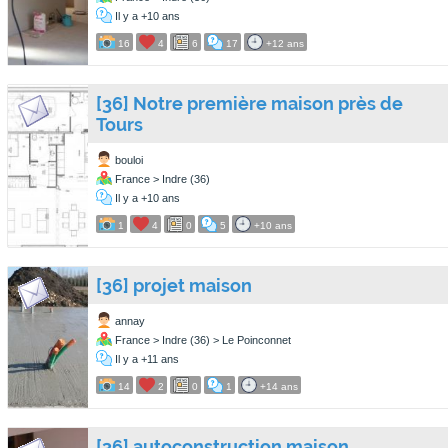
Il y a +10 ans
16
4
6
17
+12 ans
[36] Notre première maison près de
Tours
bouloi
France > Indre (36)
Il y a +10 ans
1
4
0
5
+10 ans
[36] projet maison
annay
France > Indre (36) > Le Poinconnet
Il y a +11 ans
14
2
0
1
+14 ans
[36] autoconstruction maison