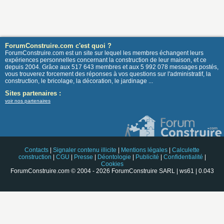
ForumConstruire.com c'est quoi ?
ForumConstruire.com est un site sur lequel les membres échangent leurs
expériences personnelles concernant la construction de leur maison, et ce
depuis 2004. Grâce aux 517 643 membres et aux 5 992 078 messages postés,
vous trouverez forcement des réponses à vos questions sur l'administratif, la
construction, le bricolage, la décoration, le jardinage ...
Sites partenaires :
voir nos partenaires
Contacts
|
Signaler contenu illicite
|
Mentions légales
|
Calculette
construction
|
CGU
|
Presse
|
Déontologie
|
Publicité
|
Confidentialité
|
Cookies
ForumConstruire.com © 2004 - 2026 ForumConstruire SARL | ws61 | 0.043