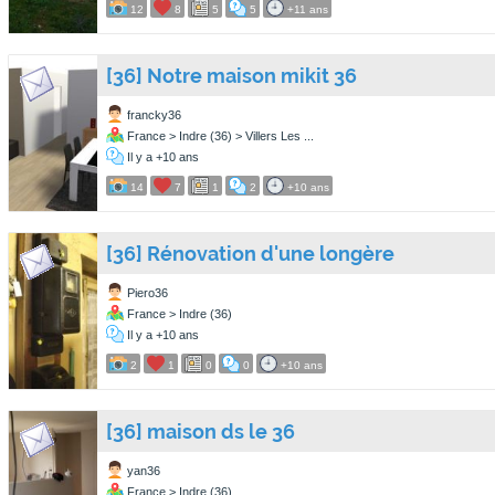
12
8
5
5
+11 ans
[36] Notre maison mikit 36
francky36
France > Indre (36) > Villers Les ...
Il y a +10 ans
14
7
1
2
+10 ans
[36] Rénovation d'une longère
Piero36
France > Indre (36)
Il y a +10 ans
2
1
0
0
+10 ans
[36] maison ds le 36
yan36
France > Indre (36)