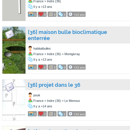
France > Indre (36)
Il y a +13 ans
1
0
0
0
+13 ans
[36] maison bulle bioclimatique
enterrée
habitatbulles
France > Indre (36) > Montgivray
Il y a +13 ans
1
1
0
0
+13 ans
[36] projet dans le 36
pouk
France > Indre (36) > Le Menoux
Il y a +14 ans
2
1
1
2
+14 ans