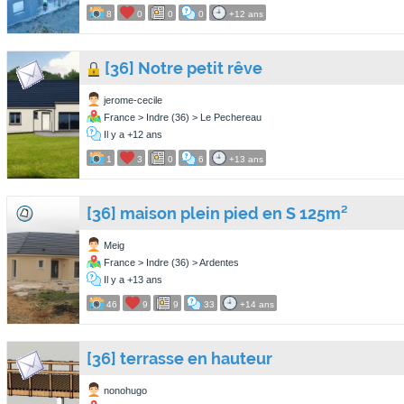
8
0
0
0
+12 ans
[36] Notre petit rêve
jerome-cecile
France > Indre (36) > Le Pechereau
Il y a +12 ans
1
3
0
6
+13 ans
[36] maison plein pied en S 125m²
Meig
France > Indre (36) > Ardentes
Il y a +13 ans
46
9
9
33
+14 ans
[36] terrasse en hauteur
nonohugo