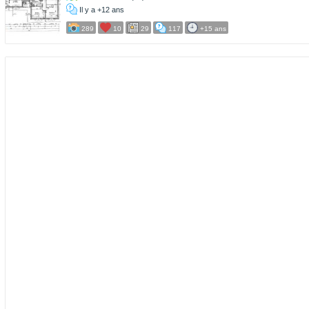
Il y a +12 ans
289
10
29
117
+15 ans