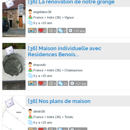
[36] La rénovation de notre grange
angeblanc36
France > Indre (36) > Vigoux
Il y a +15 ans
3
0
0
0
+15 ans
[36] Maison individuelle avec
Residences Benois...
drayoubi
France > Indre (36) > Chateauroux
Il y a +15 ans
6
5
0
21
+17 ans
[36] Nos plans de maison
dimitri36
France > Indre (36) > Tendu
Il y a +15 ans