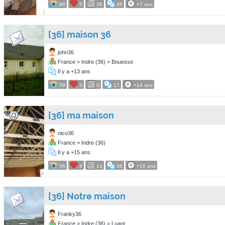
88
5
36
45
+7 ans
[36] maison 36
john36
France > Indre (36) > Bouesse
Il y a +13 ans
59
3
0
17
+14 ans
[36] ma maison
nico36
France > Indre (36)
Il y a +15 ans
56
4
14
38
+16 ans
[36] Notre maison
Franky36
France > Indre (36) > Luant