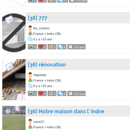
2
2
0
21
+15 ans
[36] 777
les_castors
France > Indre (36)
Il y a +15 ans
0
2
5
6
+16 ans
[36] rénovation
migueluis
France > Indre (36)
Il y a +15 ans
1
0
0
0
+15 ans
[36] Notre maison dans l' Indre
zaza13
France > Indre (36)