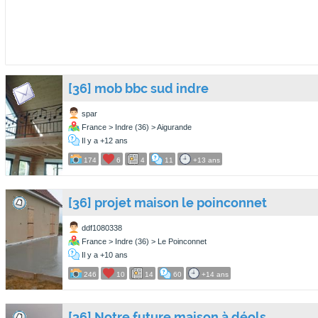
[36] mob bbc sud indre
spar
France > Indre (36) > Aigurande
Il y a +12 ans
174
6
4
11
+13 ans
[36] projet maison le poinconnet
ddf1080338
France > Indre (36) > Le Poinconnet
Il y a +10 ans
246
10
14
60
+14 ans
[36] Notre future maison à déols