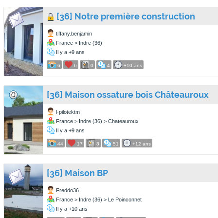
[36] Notre première construction
tiffany.benjamin
France > Indre (36)
Il y a +9 ans
6
6
0
4
+10 ans
[36] Maison ossature bois Châteauroux
l-pilotektm
France > Indre (36) > Chateauroux
Il y a +9 ans
44
17
8
51
+12 ans
[36] Maison BP
Freddo36
France > Indre (36) > Le Poinconnet
Il y a +10 ans