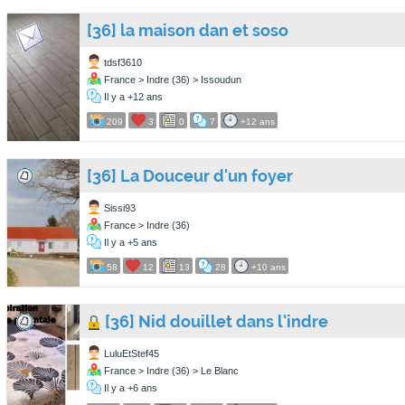
[36] la maison dan et soso
tdsf3610
France > Indre (36) > Issoudun
Il y a +12 ans
209
3
0
7
+12 ans
[36] La Douceur d'un foyer
Sissi93
France > Indre (36)
Il y a +5 ans
58
12
13
28
+10 ans
[36] Nid douillet dans l'indre
LuluEtStef45
France > Indre (36) > Le Blanc
Il y a +6 ans