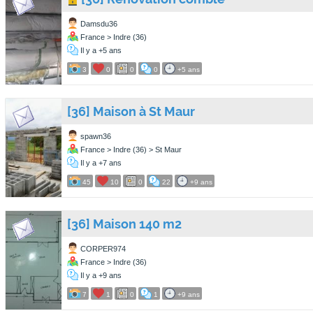
Damsdu36
France > Indre (36)
Il y a +5 ans
3
0
0
0
+5 ans
[36] Maison à St Maur
spawn36
France > Indre (36) > St Maur
Il y a +7 ans
45
10
0
22
+9 ans
[36] Maison 140 m2
CORPER974
France > Indre (36)
Il y a +9 ans
7
1
0
1
+9 ans