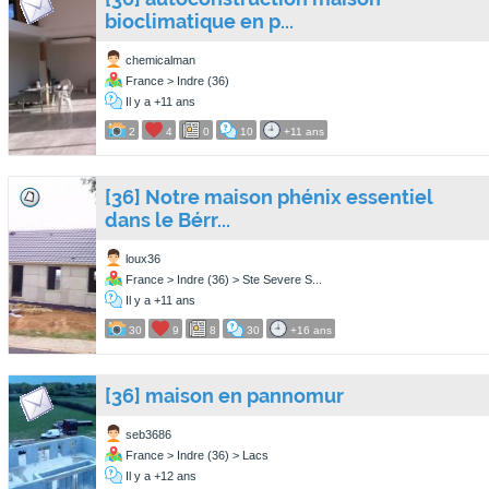
bioclimatique en p...
chemicalman
France > Indre (36)
Il y a +11 ans
2
4
0
10
+11 ans
[36] Notre maison phénix essentiel
dans le Bérr...
loux36
France > Indre (36) > Ste Severe S...
Il y a +11 ans
30
9
8
30
+16 ans
[36] maison en pannomur
seb3686
France > Indre (36) > Lacs
Il y a +12 ans