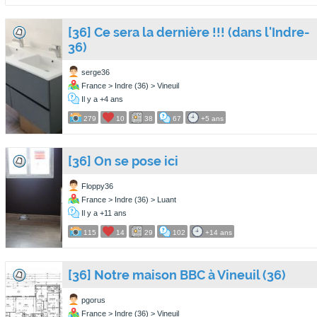
[36] Ce sera la dernière !!! (dans l'Indre-
36)
serge36
France > Indre (36) > Vineuil
Il y a +4 ans
279
10
38
67
+5 ans
[36] On se pose ici
Floppy36
France > Indre (36) > Luant
Il y a +11 ans
115
14
29
102
+14 ans
[36] Notre maison BBC à Vineuil (36)
pgorus
France > Indre (36) > Vineuil