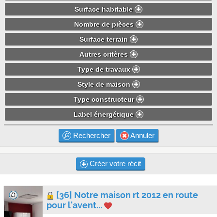
Surface habitable
Nombre de pièces
Surface terrain
Autres critères
Type de travaux
Style de maison
Type constructeur
Label énergétique
Rechercher
Annuler
Créer votre récit
[36] Notre maison rt 2012 en route
pour l'avent...