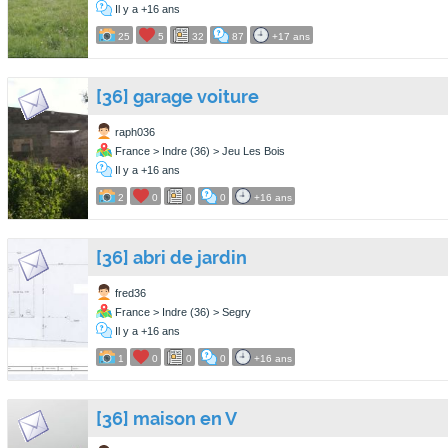
Il y a +16 ans
25
5
32
87
+17 ans
[36] garage voiture
raph036
France > Indre (36) > Jeu Les Bois
Il y a +16 ans
2
0
0
0
+16 ans
[36] abri de jardin
fred36
France > Indre (36) > Segry
Il y a +16 ans
1
0
0
0
+16 ans
[36] maison en V