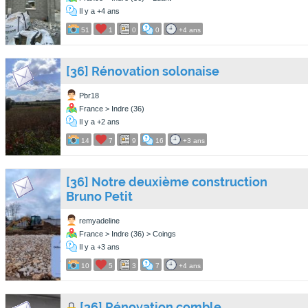
Il y a +4 ans
51
1
0
0
+4 ans
[36] Rénovation solonaise
Pbr18
France > Indre (36)
Il y a +2 ans
14
7
9
16
+3 ans
[36] Notre deuxième construction
Bruno Petit
remyadeline
France > Indre (36) > Coings
Il y a +3 ans
10
5
3
7
+4 ans
[36] Rénovation comble