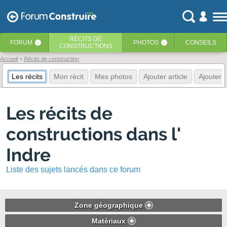
RÉCITS
DE
FORUM
PHOTOS
CONSEILS
‹
‹
CONSTRUCTIONS
Accueil
Récits de construction
Les récits
Mon récit
Mes photos
Ajouter article
Ajouter 
Les récits de
constructions dans l'
Indre
Liste des sujets lancés dans ce forum
Zone géographique
Matériaux