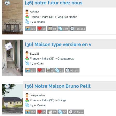
[36] notre futur chez nous
dridrine
France > Indre (36) > Vicq Sur Nahon
Il y a +9 ans
239
18
49
159
+16 ans
[36] Maison type versiere en v
Suze36
France > Indre (36) > Chateauroux
Il y a +1 an
110
4
8
21
+5 ans
[36] Notre Maison Bruno Petit
remyadeline
France > Indre (36) > Coings
Il y a +5 ans
138
13
17
50
+12 ans