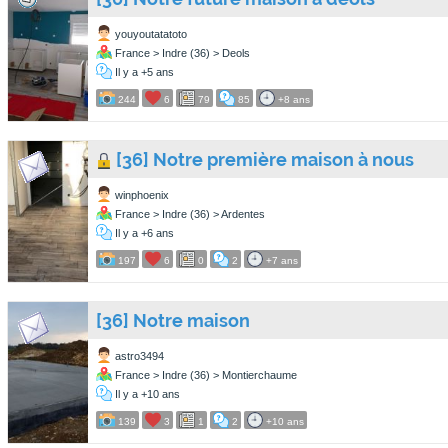
youyoutatatoto
France > Indre (36) > Deols
Il y a +5 ans
244
6
79
85
+8 ans
[36] Notre première maison à nous
winphoenix
France > Indre (36) > Ardentes
Il y a +6 ans
197
6
0
2
+7 ans
[36] Notre maison
astro3494
France > Indre (36) > Montierchaume
Il y a +10 ans
139
3
1
2
+10 ans