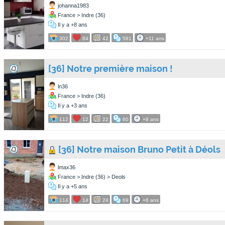
johanna1983
France > Indre (36)
Il y a +8 ans
302
84
42
581
+11 ans
[36] Notre première maison !
ln36
France > Indre (36)
Il y a +3 ans
112
12
22
60
+8 ans
[36] Notre maison Bruno Petit à Déols
lmax36
France > Indre (36) > Deols
Il y a +5 ans
114
14
24
69
+6 ans