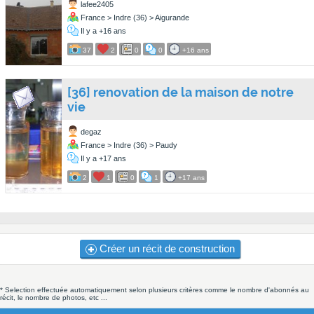
lafee2405
France > Indre (36) > Aigurande
Il y a +16 ans
37
2
0
0
+16 ans
[36] renovation de la maison de notre
vie
degaz
France > Indre (36) > Paudy
Il y a +17 ans
2
1
0
1
+17 ans
Créer un récit de construction
* Selection effectuée automatiquement selon plusieurs critères comme le nombre d'abonnés au
récit, le nombre de photos, etc ...