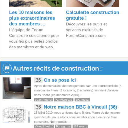
Les 10 maisons les
Calculette construction
plus extraordinaires
gratuite !
des membres ...
Découvrez les outils et
L'équipe de Forum
services exclusifs de
Construire sélectionne pour
ForumConstruire.com
vous les plus belles photos
des membres et du web.
Autres récits de construction :
36
On se pose ici
Apres de nombreux demenagements sur une courte periode (4
maisons en 4 ans: 2 locations, 2 achetees), on vient d'arriver
dans l'Indre (en decembre 2010) ...
Luant (Indre)
Par Floppy36
102 mess.
36
Notre maison BBC à Vineuil (36)
15 juillet 2010, nous arrivons dans l'indre. Marre de demenager,
c'est decide, nous allons nous installer et on a envie de faire
construire. Notre projet: ...
Vineuil (Indre)
Par pgorus
117 mess.