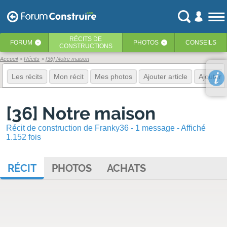
RÉCITS
DE
FORUM
PHOTOS
CONSEILS
‹
‹
CONSTRUCTIONS
Accueil
Récits
[36] Notre maison
Les récits
Mon récit
Mes photos
Ajouter article
Ajouter 
[36] Notre maison
Récit de construction de Franky36 - 1 message - Affiché
1.152 fois
RÉCIT
PHOTOS
ACHATS