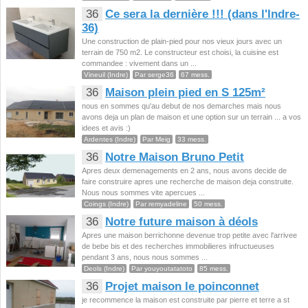
36
Ce sera la dernière !!! (dans l'Indre-
36)
Une construction de plain-pied pour nos vieux jours avec un
terrain de 750 m2. Le constructeur est choisi, la cuisine est
commandee : vivement dans un ...
Vineuil (Indre)
Par serge36
67 mess.
36
Maison plein pied en S 125m²
nous en sommes qu'au debut de nos demarches mais nous
avons deja un plan de maison et une option sur un terrain ... a vos
idees et avis :)
Ardentes (Indre)
Par Meig
33 mess.
36
Notre Maison Bruno Petit
Apres deux demenagements en 2 ans, nous avons decide de
faire construire apres une recherche de maison deja construite.
Nous nous sommes vite apercues ...
Coings (Indre)
Par remyadeline
50 mess.
36
Notre future maison à déols
Apres une maison berrichonne devenue trop petite avec l'arrivee
de bebe bis et des recherches immobilieres infructueuses
pendant 3 ans, nous nous sommes ...
Deols (Indre)
Par youyoutatatoto
85 mess.
36
Projet maison le poinconnet
je recommence la maison est construite par pierre et terre a st