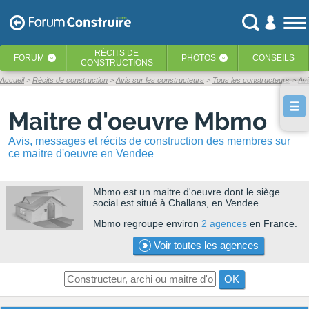
RÉCITS
DE
FORUM
PHOTOS
CONSEILS
‹
‹
CONSTRUCTIONS
Accueil
Récits de construction
Avis sur les constructeurs
Tous les constructeurs
Av
Maitre d'oeuvre Mbmo
Avis, messages et récits de construction des membres sur
ce maitre d'oeuvre en Vendee
Mbmo
est un maitre d'oeuvre dont le siège
social est situé à Challans, en Vendee.
Mbmo regroupe environ
2 agences
en France.
Voir
toutes les agences
OK