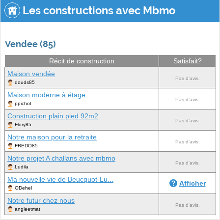
Les constructions avec Mbmo
Vendee (85)
Récit de construction
Satisfait?
Maison vendée
Pas d'avis.
douds85
Maison moderne à étage
Pas d'avis.
ppichot
Construction plain pied 92m2
Pas d'avis.
Flory85
Notre maison pour la retraite
Pas d'avis.
FREDO85
Notre projet A challans avec mbmo
Pas d'avis.
Ludila
Ma nouvelle vie de Beucquot-Lu...
Afficher
ODehel
Notre futur chez nous
Pas d'avis.
angieetmat