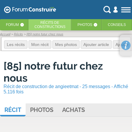
RÉCITS
DE
FORUM
PHOTOS
CONSEILS
‹
‹
CONSTRUCTIONS
Accueil
Récits
[85] notre futur chez nous
Les récits
Mon récit
Mes photos
Ajouter article
Ajouter 
[85] notre futur chez
nous
Récit de construction de angieetmat - 25 messages - Affiché
5.116 fois
RÉCIT
PHOTOS
ACHATS