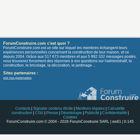
ForumConstruire.com c'est quoi ?
ForumConstruire.com est un site sur lequel les membres échangent leurs
expériences personnelles concernant la construction de leur maison, et ce
depuis 2004. Grâce aux 517 673 membres et aux 5 992 332 messages postés,
vous trouverez forcement des réponses à vos questions sur l'administratif, la
construction, le bricolage, la décoration, le jardinage ...
Sites partenaires :
voir nos partenaires
Contacts
|
Signaler contenu illicite
|
Mentions légales
|
Calculette
construction
|
CGU
|
Presse
|
Déontologie
|
Publicité
|
Confidentialité
|
Cookies
ForumConstruire.com © 2004 - 2026 ForumConstruire SARL | ws61 | 0.145