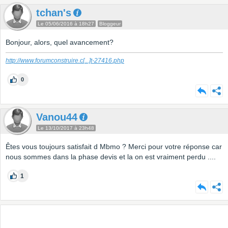
tchan's
Le 05/06/2016 à 18h27
Bloggeur
Bonjour, alors, quel avancement?
http://www.forumconstruire.c
[...]
t-27416.php
0
Vanou44
Le 13/10/2017 à 23h48
Êtes vous toujours satisfait d Mbmo ? Merci pour votre réponse car
nous sommes dans la phase devis et la on est vraiment perdu ....
1