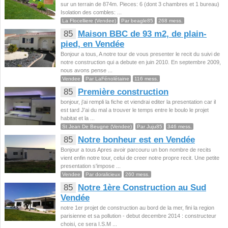
sur un terrain de 874m. Pieces: 6 (dont 3 chambres et 1 bureau)
Isolation des combles: ...
La Flocelliere (Vendee)
Par beagle85
268 mess.
85
Maison BBC de 93 m2, de plain-
pied, en Vendée
Bonjour a tous, A notre tour de vous presenter le recit du suivi de
notre construction qui a debute en juin 2010. En septembre 2009,
nous avons pense ...
Vendee
Par LaFénolétaine
116 mess.
85
Première construction
bonjour, j'ai rempli la fiche et viendrai editer la presentation car il
est tard J'ai du mal a trouver le temps entre le boulo le projet
habitat et la ...
St Jean De Beugne (Vendee)
Par Juju85
346 mess.
85
Notre bonheur est en Vendée
Bonjour a tous Apres avoir parcouru un bon nombre de recits
vient enfin notre tour, celui de creer notre propre recit. Une petite
presentation s'impose ...
Vendee
Par doralicieux
260 mess.
85
Notre 1ère Construction au Sud
Vendée
notre 1er projet de construction au bord de la mer, fini la region
parisienne et sa pollution - debut decembre 2014 : constructeur
choisi, ce sera I.S.M ...