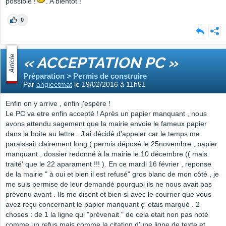
possible !
. A bientôt !
0
Article
« ACCEPTATION PC »
Préparation > Permis de construire
Par
angieetmat
le 19/02/2016 à 11h51
Enfin on y arrive , enfin j'espère !
Le PC va etre enfin accepté ! Après un papier manquant , nous
avons attendu sagement que la mairie envoie le fameux papier
dans la boite au lettre . J'ai décidé d'appeler car le temps me
paraissait clairement long ( permis déposé le 25novembre , papier
manquant , dossier redonné à la mairie le 10 décembre (( mais
traité' que le 22 aparament !!! ). En ce mardi 16 février , reponse
de la mairie " à oui et bien il est refusé" gros blanc de mon côté , je
me suis permise de leur demandé pourquoi ils ne nous avait pas
prévenu avant . Ils me disent et bien si avec le courrier que vous
avez reçu concernant le papier manquant ç' etais marqué . 2
choses : de 1 la ligne qui "prévenait " de cela etait non pas noté
comme un refus mais comme la citation d'une ligne de texte et