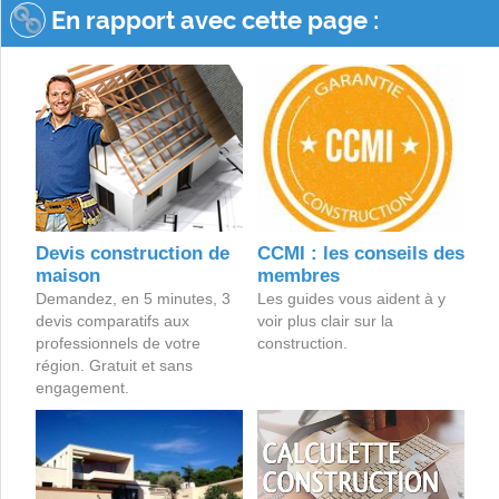
En rapport avec cette page :
Devis construction de
CCMI : les conseils des
maison
membres
Demandez, en 5 minutes, 3
Les guides vous aident à y
devis comparatifs aux
voir plus clair sur la
professionnels de votre
construction.
région. Gratuit et sans
engagement.