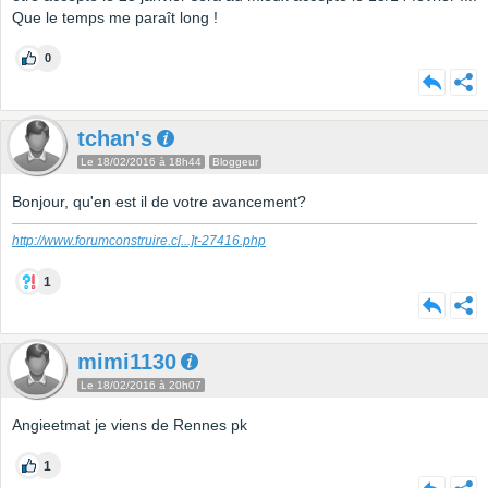
Que le temps me paraît long !
0
tchan's
Le 18/02/2016 à 18h44
Bloggeur
Bonjour, qu'en est il de votre avancement?
http://www.forumconstruire.c
[...]
t-27416.php
1
mimi1130
Le 18/02/2016 à 20h07
Angieetmat je viens de Rennes pk
1