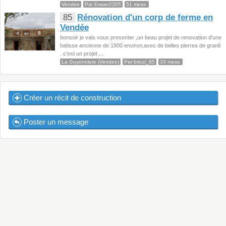
Vendee
Par Erwan2305
51 mess.
85
Rénovation d'un corp de ferme en
Vendée
bonsoir je vais vous presenter ,un beau projet de renovation d'une
batisse ancienne de 1900 environ,avec de belles pierres de granit
. c'est un projet ...
La Guyonniere (Vendee)
Par bricol_85
33 mess.
Créer un récit de construction
Poster un message