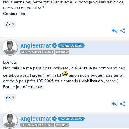
Nous allons peut-être travailler avec eux, donc je voulais savoir ce
que vous en pensiez ?
Cordialement
0
angieetmat
Auteur du sujet
Le 27/04/2016 à 12h06
Bloggeur
Bonjour
Non cela ne me paraît pas indiscret , d'ailleurs je ne comprend pas
ce tabou avec l'argent , enfin lol
sinon notre budget hors terrain
est de à peu près 195 000€ tous compris (
viabilisation
, fosse )
Bonne journée à vous
0
angieetmat
Auteur du sujet
Le 27/04/2016 à 12h09
Bloggeur