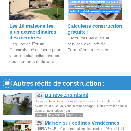
Les 10 maisons les
Calculette construction
plus extraordinaires
gratuite !
des membres ...
Découvrez les outils et
L'équipe de Forum
services exclusifs de
Construire sélectionne pour
ForumConstruire.com
vous les plus belles photos
des membres et du web.
Autres récits de construction :
85
Du rêve à la réalité
Bonjour a tous, A notre tour de nous lancer dans cette grande
aventure et aussi de vous la faire partager...Notre terrain se situe
dans un petit lotissement ...
Vendee
Par J&K85
1742 mess.
85
Maison sur collines Vendéennes
-- BIENVENUE -- C'est une maison plein pied de 105m habitable