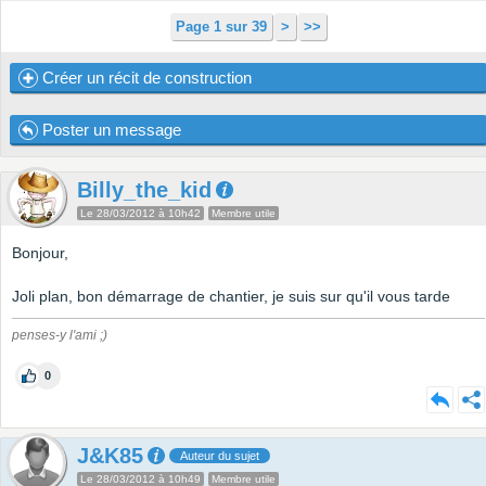
Page 1 sur 39
>
>>
Créer un récit de construction
Poster un message
Billy_the_kid
Le 28/03/2012 à 10h42
Membre utile
Bonjour,
Joli plan, bon démarrage de chantier, je suis sur qu'il vous tarde
penses-y l'ami ;)
0
J&K85
Auteur du sujet
Le 28/03/2012 à 10h49
Membre utile