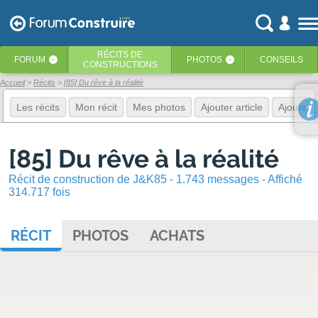
RÉCITS
DE
FORUM
PHOTOS
CONSEILS
‹
‹
CONSTRUCTIONS
Accueil
Récits
[85] Du rêve à la réalité
Les récits
Mon récit
Mes photos
Ajouter article
Ajouter 
[85] Du rêve à la réalité
Récit de construction de J&K85 - 1.743 messages - Affiché
314.717 fois
RÉCIT
PHOTOS
ACHATS