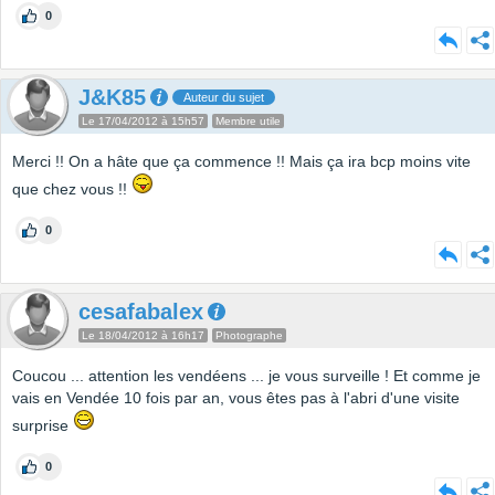
0
J&K85
Auteur du sujet
Le 17/04/2012 à 15h57
Membre utile
Merci !! On a hâte que ça commence !! Mais ça ira bcp moins vite
que chez vous !!
0
cesafabalex
Le 18/04/2012 à 16h17
Photographe
Coucou ... attention les vendéens ... je vous surveille ! Et comme je
vais en Vendée 10 fois par an, vous êtes pas à l'abri d'une visite
surprise
0