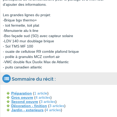
d'ajouter des informations.
Les grandes lignes du projet:
-Brique bgv thermo+
- toit fermette, toit plat
-Menuiserie alu k-line
-Bso façade sud (SO) avec capteur solaire
-LDV 140 mur doublage brique
- Sol TMS MF 100
- ouate de cellulose R9 comble plafond brique
- poêle à granulés MCZ confort air
-VMC double flux Duolix Max de Atlantic
- puits canadien atlantic
Sommaire du récit :
Préparation
(
1 article
)
Gros oeuvre
(
4 articles
)
Second oeuvre
(
3 articles
)
Décoration - finition
(
3 articles
)
Jardin - exterieurs
(
4 articles
)