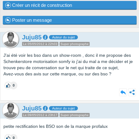
Créer un récit de construction
Poster un message
Juju85
Auteur du sujet
Le 05/05/2012 à 22h03
Super photographe
J'ai été voir les bso dans un show-room , donc il me propose des
Schenkerstore motorisation somfy io j'ai du mal a me décider et je
trouve peu de conversation sur le net qui traite de ce sujet,
Avez-vous des avis sur cette marque, ou sur des bso ?
0
Juju85
Auteur du sujet
Le 09/05/2012 à 23h17
Super photographe
petite rectification les BSO son de la marque profalux
0