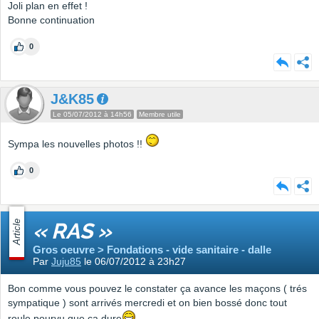
Joli plan en effet !
Bonne continuation
0
J&K85
Le 05/07/2012 à 14h56
Membre utile
Sympa les nouvelles photos !!
0
Article
« RAS »
Gros oeuvre > Fondations - vide sanitaire - dalle
Par
Juju85
le 06/07/2012 à 23h27
Bon comme vous pouvez le constater ça avance les maçons ( trés
sympatique ) sont arrivés mercredi et on bien bossé donc tout
roule pourvu que ça dure