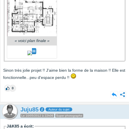
«
voici plan finale
»
Sinon très jolie projet !! J'aime bien la forme de la maison !! Elle est
fonctionnelle...peu d'espace perdu !!
0
Juju85
Auteur du sujet
Le 10/05/2012 à 22h06
Super photographe
J&K85 a écrit: