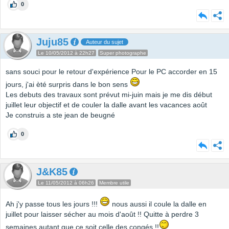
0
Juju85
Auteur du sujet
Le 10/05/2012 à 22h27
Super photographe
sans souci pour le retour d'expérience Pour le PC accorder en 15
jours, j'ai èté surpris dans le bon sens
Les debuts des travaux sont prévut mi-juin mais je me dis début
juillet leur objectif et de couler la dalle avant les vacances août
Je construis a ste jean de beugné
0
J&K85
Le 11/05/2012 à 06h26
Membre utile
Ah j'y passe tous les jours !!!
nous aussi il coule la dalle en
juillet pour laisser sécher au mois d'août !! Quitte à perdre 3
semaines autant que ce soit celle des congés !!