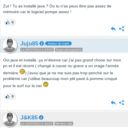
Zut ! Tu as installé java ? Ou tu n'as peux être pas assez de
mémoire car le logiciel pompe assez !
0
Juju85
Auteur du sujet
Le 08/07/2012 à 23h22
Super photographe
Oui java et installé, ça m'étonne car j'ai pas grand chose sur mon
pc et il est récent ( changé à cause ou grace a un orage l'année
derniére
) j'avou que je ne me suis pas trop penché sur le
probléme car j'utilise beaucoup mon ptit pavé à pomme croqué
pour le surf sur le net
0
J&K85
Le 22/07/2012 à 11h24
Membre utile