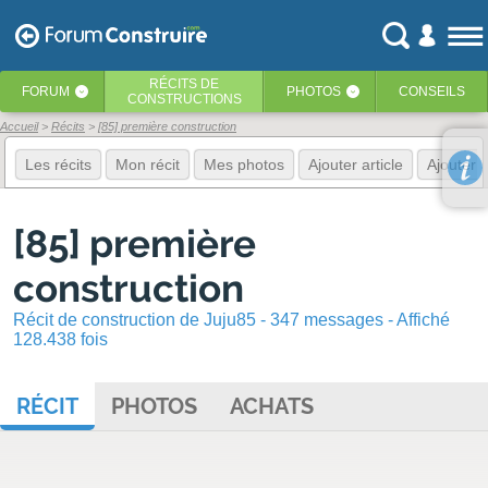
RÉCITS
DE
FORUM
PHOTOS
CONSEILS
‹
‹
CONSTRUCTIONS
Accueil
Récits
[85] première construction
Les récits
Mon récit
Mes photos
Ajouter article
Ajouter 
[85] première
construction
Récit de construction de Juju85 - 347 messages - Affiché
128.438 fois
RÉCIT
PHOTOS
ACHATS