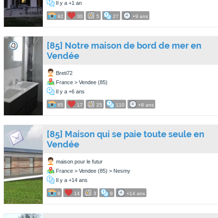
Il y a +1 an
92
30
5
27
+9 ans
[85] Notre maison de bord de mer en
Vendée
Breti72
France > Vendee (85)
Il y a +6 ans
85
17
25
110
+8 ans
[85] Maison qui se paie toute seule en
Vendée
maison pour le futur
France > Vendee (85) > Nesmy
Il y a +14 ans
8
14
3
9
+14 ans