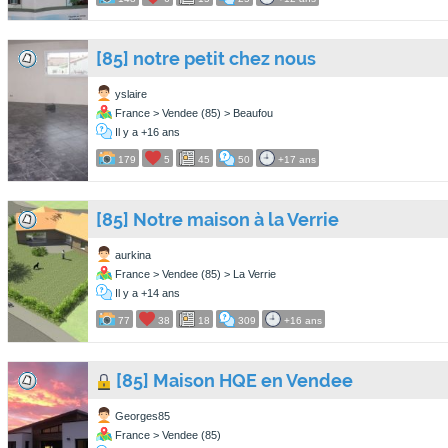
[85] notre petit chez nous
yslaire
France > Vendee (85) > Beaufou
Il y a +16 ans
179
5
45
50
+17 ans
[85] Notre maison à la Verrie
aurkina
France > Vendee (85) > La Verrie
Il y a +14 ans
77
38
18
309
+16 ans
[85] Maison HQE en Vendee
Georges85
France > Vendee (85)