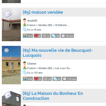
[85] maison vendée
douds85
France > Vendee (85) > St Etienne ...
Il y a +8 ans
111
8
11
16
+9 ans
[85] Ma nouvelle vie de Beucquot-
Lucquois
ODehel
France > Vendee (85) > Les Lucs Su...
Il y a +10 ans
144
12
16
41
+13 ans
[85] La Maison du Bonheur En
Construction