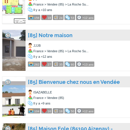
France > Vendee (85) > La Roche Su...
Il y a +10 ans
156
18
24
53
+12 ans
[85] Notre maison
JJJB
France > Vendee (85) > La Roche Su...
Il y a +12 ans
262
27
35
60
+13 ans
[85] Bienvenue chez nous en Vendée
ISAZABELLE
France > Vendee (85)
Il y a +9 ans
104
16
16
50
+12 ans
[85] Maison Eole (85190 Aizenay) -