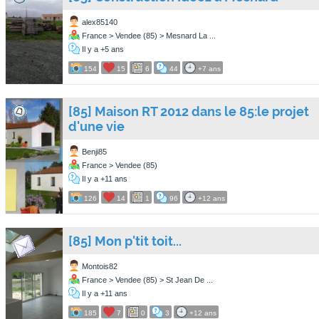
alex85140
France > Vendee (85) > Mesnard La ...
Il y a +5 ans
154
15
6
44
+7 ans
[85] Maison RT 2012 dans le 85:le projet
d'une vie
Benji85
France > Vendee (85)
Il y a +11 ans
126
14
1
96
+12 ans
[85] Mon p'tit toit...
Montois82
France > Vendee (85) > St Jean De ...
Il y a +11 ans
185
7
0
3
+12 ans