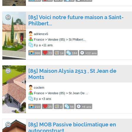
[85] Voici notre future maison a Saint-
Philbert...
adrienzx6
France > Vendee (85) > St Philbert...
Il y a +11 ans
366
23
14
184
+12 ans
[85] Maison Alysia 2513 , St Jean de
Monts
coclem
France > Vendee (85) > St Jean De ...
Il y a +3 ans
210
25
4
56
+6 ans
[85] MOB Passive bioclimatique en
autoconstruct...