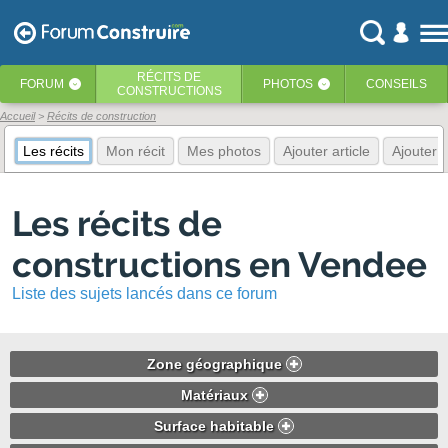
RÉCITS
DE
FORUM
PHOTOS
CONSEILS
‹
‹
CONSTRUCTIONS
Accueil
Récits de construction
Les récits
Mon récit
Mes photos
Ajouter article
Ajouter 
Les récits de
constructions en Vendee
Liste des sujets lancés dans ce forum
Zone géographique
Matériaux
Surface habitable