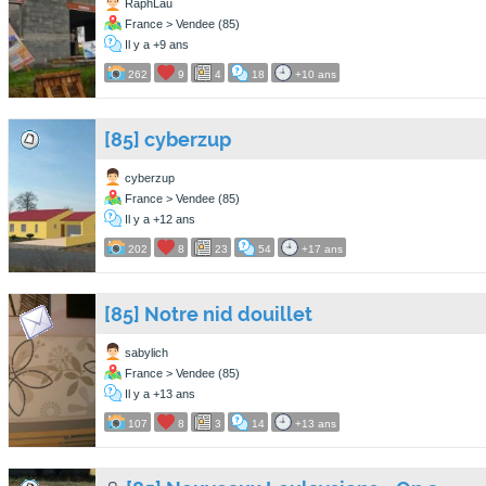
RaphLau
France > Vendee (85)
Il y a +9 ans
262
9
4
18
+10 ans
[85] cyberzup
cyberzup
France > Vendee (85)
Il y a +12 ans
202
8
23
54
+17 ans
[85] Notre nid douillet
sabylich
France > Vendee (85)
Il y a +13 ans
107
8
3
14
+13 ans