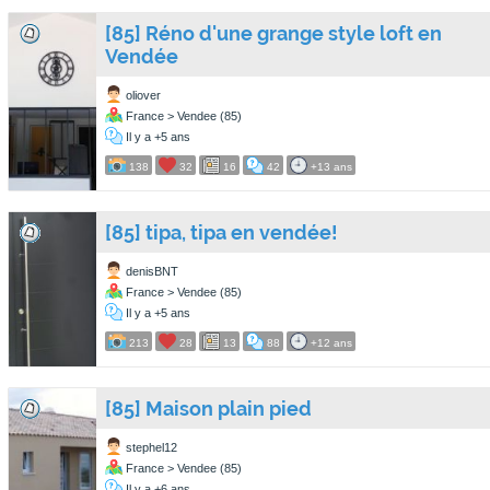
[85] Réno d'une grange style loft en
Vendée
oliover
France > Vendee (85)
Il y a +5 ans
138
32
16
42
+13 ans
[85] tipa, tipa en vendée!
denisBNT
France > Vendee (85)
Il y a +5 ans
213
28
13
88
+12 ans
[85] Maison plain pied
stephel12
France > Vendee (85)
Il y a +6 ans