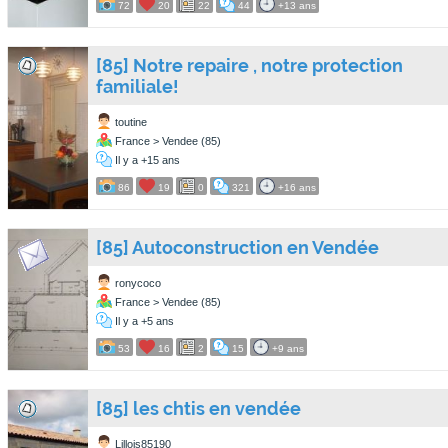
72
20
22
44
+13 ans
[85] Notre repaire , notre protection
familiale!
toutine
France > Vendee (85)
Il y a +15 ans
86
19
0
321
+16 ans
[85] Autoconstruction en Vendée
ronycoco
France > Vendee (85)
Il y a +5 ans
53
16
2
15
+9 ans
[85] les chtis en vendée
Lillois85190