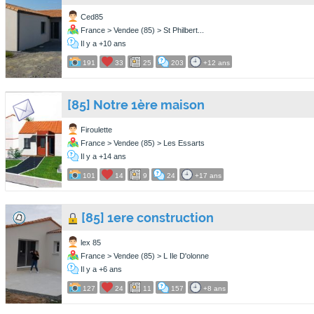
Ced85
France > Vendee (85) > St Philbert...
Il y a +10 ans
191
33
25
203
+12 ans
[85] Notre 1ère maison
Firoulette
France > Vendee (85) > Les Essarts
Il y a +14 ans
101
14
9
24
+17 ans
[85] 1ere construction
lex 85
France > Vendee (85) > L Ile D'olonne
Il y a +6 ans
127
24
11
157
+8 ans