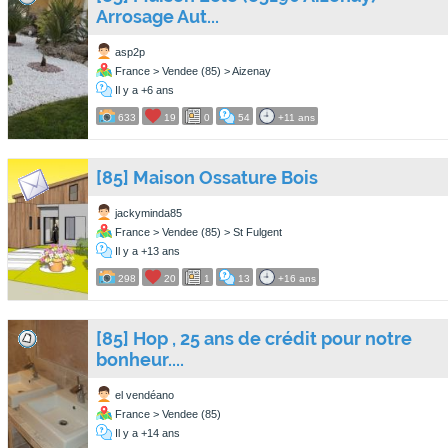
Arrosage Aut...
asp2p
France > Vendee (85) > Aizenay
Il y a +6 ans
633
19
0
54
+11 ans
[85] Maison Ossature Bois
jackyminda85
France > Vendee (85) > St Fulgent
Il y a +13 ans
298
20
1
13
+16 ans
[85] Hop , 25 ans de crédit pour notre
bonheur....
el vendéano
France > Vendee (85)
Il y a +14 ans