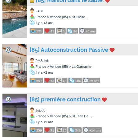
[85] Maison dans le sable.
F430
France > Vendee (85) > St Hilaire ...
Il y a +3 ans
121
41
5
34
+6 ans
[85] Autoconstruction Passive
PMSentis
France > Vendee (85) > La Garnache
Il y a +2 ans
557
73
43
184
+9 ans
[85] première construction
Juju85
France > Vendee (85) > St Jean De ...
Il y a +9 ans
259
71
15
346
+14 ans