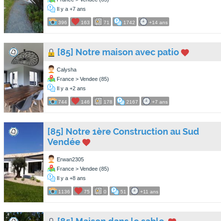
Il y a +7 ans
396
163
71
1742
+14 ans
[85] Notre maison avec patio
Calysha
France > Vendee (85)
Il y a +2 ans
744
146
178
2167
+7 ans
[85] Notre 1ère Construction au Sud
Vendée
Erwan2305
France > Vendee (85)
Il y a +8 ans
1136
75
0
51
+11 ans