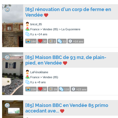
[85] rénovation d'un corp de ferme en
Vendée
bricol_85
France > Vendee (85) > La Guyonniere
Il y a +14 ans
164
30
3
33
+14 ans
[85] Maison BBC de 93 m2, de plain-
pied, en Vendée
LaFénolétaine
France > Vendee (85)
Il y a +8 ans
228
36
29
116
+15 ans
[85] Maison BBC en Vendée 85 primo
accedant ave...