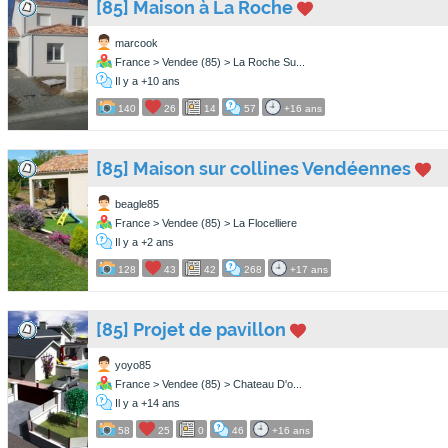
[85] Maison à La Roche
marcook
France > Vendee (85) > La Roche Su...
Il y a +10 ans
140
26
14
57
+16 ans
[85] Maison sur collines Vendéennes
beagle85
France > Vendee (85) > La Flocelliere
Il y a +2 ans
128
43
42
268
+17 ans
[85] Projet de pavillon
yoyo85
France > Vendee (85) > Chateau D'o...
Il y a +14 ans
58
25
0
46
+16 ans