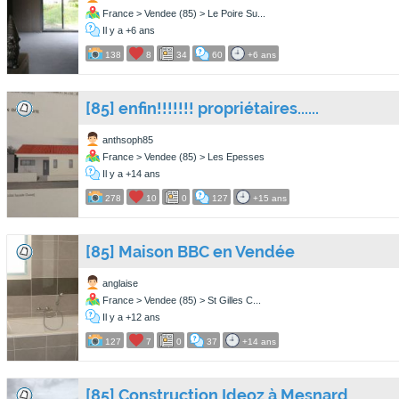
France > Vendee (85) > Le Poire Su...
Il y a +6 ans
138
8
34
60
+6 ans
[85] enfin!!!!!!! propriétaires......
anthsoph85
France > Vendee (85) > Les Epesses
Il y a +14 ans
278
10
0
127
+15 ans
[85] Maison BBC en Vendée
anglaise
France > Vendee (85) > St Gilles C...
Il y a +12 ans
127
7
0
37
+14 ans
[85] Construction Ideoz à Mesnard