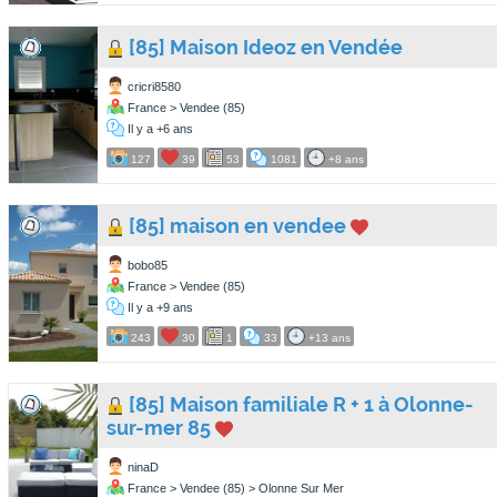
[85] Maison Ideoz en Vendée
cricri8580
France > Vendee (85)
Il y a +6 ans
127
39
53
1081
+8 ans
[85] maison en vendee
bobo85
France > Vendee (85)
Il y a +9 ans
243
30
1
33
+13 ans
[85] Maison familiale R + 1 à Olonne-
sur-mer 85
ninaD
France > Vendee (85) > Olonne Sur Mer