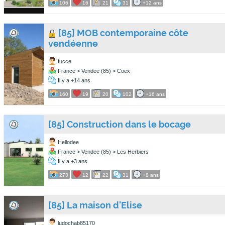
106
16
21
31
+12 ans
[85] MOB contemporaine côte
vendéenne
fucce
France > Vendee (85) > Coex
Il y a +14 ans
160
19
20
102
+16 ans
[85] Construction dans le bocage
Hellodee
France > Vendee (85) > Les Herbiers
Il y a +3 ans
273
12
22
31
+8 ans
[85] La maison d'Elise
ludochab85170