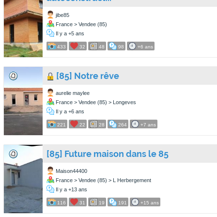
jibe85
France > Vendee (85)
Il y a +5 ans
433
32
48
98
+6 ans
[85] Notre rêve
aurelie maylee
France > Vendee (85) > Longeves
Il y a +6 ans
221
22
28
264
+7 ans
[85] Future maison dans le 85
Maison44400
France > Vendee (85) > L Herbergement
Il y a +13 ans
116
31
19
191
+15 ans