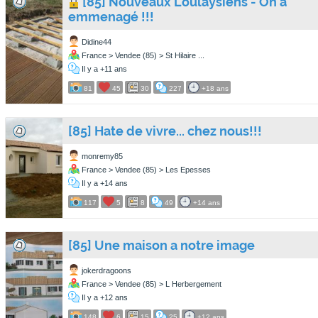
[85] Nouveaux Loulaysiens - On a
emmenagé !!!
Didine44
France > Vendee (85) > St Hilaire ...
Il y a +11 ans
81
45
30
227
+18 ans
[85] Hate de vivre... chez nous!!!
monremy85
France > Vendee (85) > Les Epesses
Il y a +14 ans
117
5
8
49
+14 ans
[85] Une maison a notre image
jokerdragoons
France > Vendee (85) > L Herbergement
Il y a +12 ans
148
6
15
25
+12 ans