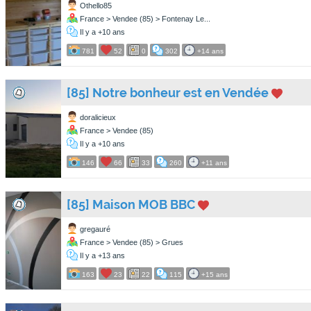
Othello85
France > Vendee (85) > Fontenay Le...
Il y a +10 ans
781
52
0
302
+14 ans
[85] Notre bonheur est en Vendée
doralicieux
France > Vendee (85)
Il y a +10 ans
146
66
33
260
+11 ans
[85] Maison MOB BBC
gregauré
France > Vendee (85) > Grues
Il y a +13 ans
163
23
22
115
+15 ans