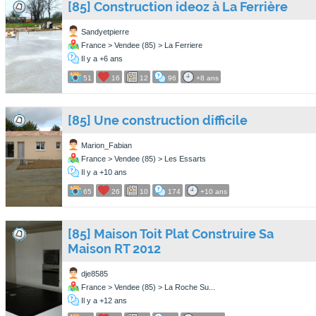
[85] Construction ideoz à La Ferrière
Sandyetpierre
France > Vendee (85) > La Ferriere
Il y a +6 ans
51
16
12
96
+8 ans
[85] Une construction difficile
Marion_Fabian
France > Vendee (85) > Les Essarts
Il y a +10 ans
65
26
10
174
+10 ans
[85] Maison Toit Plat Construire Sa
Maison RT 2012
dje8585
France > Vendee (85) > La Roche Su...
Il y a +12 ans