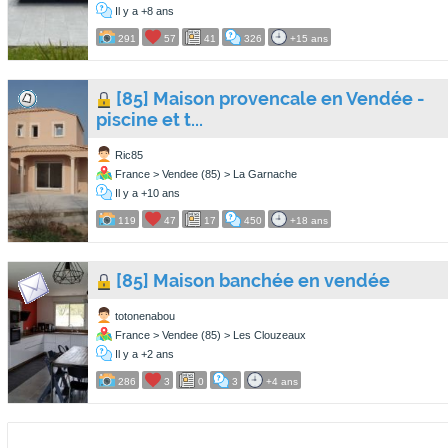
Il y a +8 ans
291
57
41
326
+15 ans
[85] Maison provencale en Vendée -
piscine et t...
Ric85
France > Vendee (85) > La Garnache
Il y a +10 ans
119
47
17
450
+18 ans
[85] Maison banchée en vendée
totonenabou
France > Vendee (85) > Les Clouzeaux
Il y a +2 ans
286
3
0
3
+4 ans