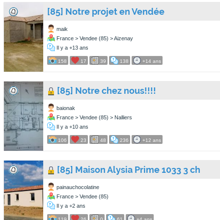
[85] Notre projet en Vendée
maik
France > Vendee (85) > Aizenay
Il y a +13 ans
158
17
39
138
+14 ans
[85] Notre chez nous!!!!
baionak
France > Vendee (85) > Nalliers
Il y a +10 ans
106
23
48
236
+12 ans
[85] Maison Alysia Prime 1033 3 ch
painauchocolatine
France > Vendee (85)
Il y a +2 ans
119
26
0
61
+4 ans