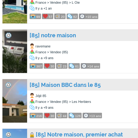
France > Vendee (85) > L Oie
Il y a +1 an
99
57
20
82
+10 ans
[85] notre maison
ravemane
France > Vendee (85)
Il y a +9 ans
367
30
23
61
+14 ans
[85] Maison BBC dans le 85
Jéjé 85
France > Vendee (85) > Les Herbiers
Il y a +9 ans
216
30
44
126
+13 ans
[85] Notre maison, premier achat