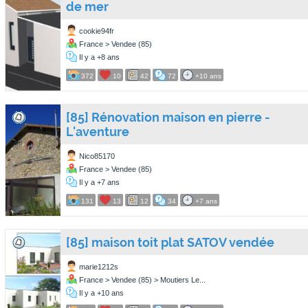
de mer
cookie94fr
France > Vendee (85)
Il y a +8 ans
372
10
42
72
+10 ans
[85] Rénovation maison en pierre -
L'aventure
Nico85170
France > Vendee (85)
Il y a +7 ans
131
13
12
34
+7 ans
[85] maison toit plat SATOV vendée
marie1212s
France > Vendee (85) > Moutiers Le...
Il y a +10 ans