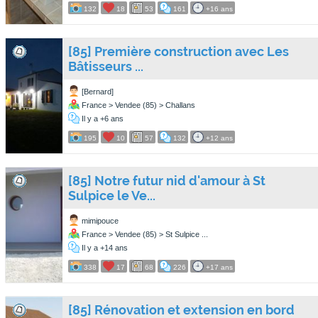
132
18
53
161
+16 ans
[85] Première construction avec Les
Bâtisseurs ...
[Bernard]
France > Vendee (85) > Challans
Il y a +6 ans
195
10
57
132
+12 ans
[85] Notre futur nid d'amour à St
Sulpice le Ve...
mimipouce
France > Vendee (85) > St Sulpice ...
Il y a +14 ans
338
17
68
226
+17 ans
[85] Rénovation et extension en bord