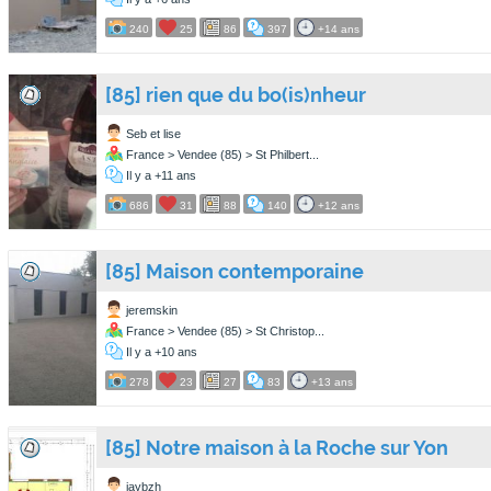
240
25
86
397
+14 ans
[85] rien que du bo(is)nheur
Seb et lise
France > Vendee (85) > St Philbert...
Il y a +11 ans
686
31
88
140
+12 ans
[85] Maison contemporaine
jeremskin
France > Vendee (85) > St Christop...
Il y a +10 ans
278
23
27
83
+13 ans
[85] Notre maison à la Roche sur Yon
jaybzh