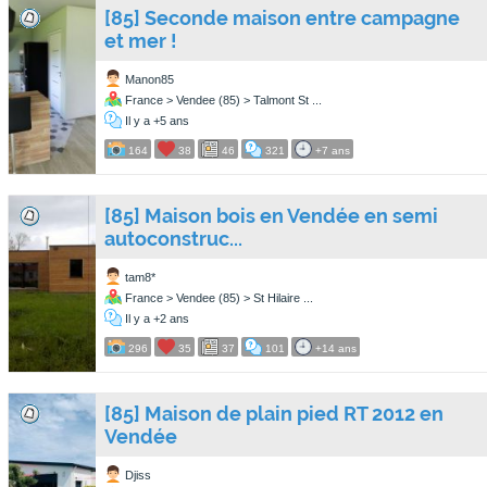
[85] Seconde maison entre campagne
et mer !
Manon85
France > Vendee (85) > Talmont St ...
Il y a +5 ans
164
38
46
321
+7 ans
[85] Maison bois en Vendée en semi
autoconstruc...
tam8*
France > Vendee (85) > St Hilaire ...
Il y a +2 ans
296
35
37
101
+14 ans
[85] Maison de plain pied RT 2012 en
Vendée
Djiss