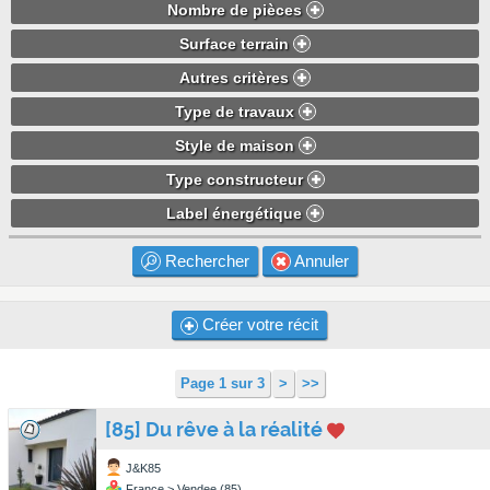
Nombre de pièces
Surface terrain
Autres critères
Type de travaux
Style de maison
Type constructeur
Label énergétique
Rechercher
Annuler
Créer votre récit
Page 1 sur 3
>
>>
[85] Du rêve à la réalité
J&K85
France > Vendee (85)