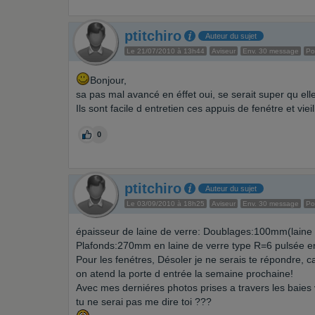
ptitchiro
Auteur du sujet
Le 21/07/2010 à 13h44
Aviseur
Env. 30 message
Po
Bonjour,
sa pas mal avancé en éffet oui, se serait super qu elle
Ils sont facile d entretien ces appuis de fenétre et vi
0
ptitchiro
Auteur du sujet
Le 03/09/2010 à 18h25
Aviseur
Env. 30 message
Po
épaisseur de laine de verre: Doublages:100mm(laine
Plafonds:270mm en laine de verre type R=6 pulsée en
Pour les fenétres, Désoler je ne serais te répondre, c
on atend la porte d entrée la semaine prochaine!
Avec mes derniéres photos prises a travers les baies 
tu ne serai pas me dire toi ???