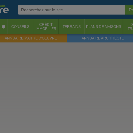
CRÉDIT
D
S
CONSEILS
TERRAINS
PLANS DE MAISONS
‹
IMMOBILIER
TR
ANNUAIRE MAITRE D'OEUVRE
ANNUAIRE ARCHITECTE