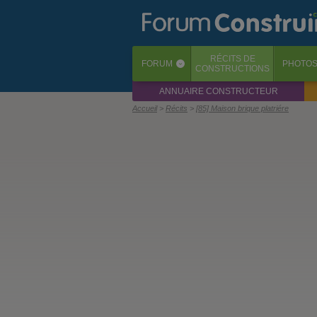
RÉCITS
DE
FORUM
PHOTO
‹
CONSTRUCTIONS
ANNUAIRE CONSTRUCTEUR
Accueil
Récits
[85] Maison brique platriére