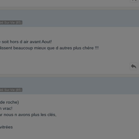
iré Sur Vie (85)
 soit hors d air avant Aout!
eillissent beaucoup mieux que d autres plus chére !!!
iré Sur Vie (85)
 de roche)
 vrac!
ar nous n avons plus les clés,
vitrées