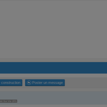
 construction
Poster un message
iré Sur Vie (85)