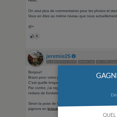
Hello,
On veut plus de commentaires pour les photos et dans l
Vous en êtes au même niveau que nous actuellement.
@+
0
jeremie25
Le 19/07/2010 à 12h04
Membre utile
Env. 1000 mess
Bonjour!
GAGNE
Bravo pour votre projet,
C'est quelle brique? tu as quelle résistance thermiqu
Par contre, j'ai regardé les photos de tes
fondations
, 
redans de fondations, j'espère qu'ils sont bien liés.
Déc
Sinon la pose de la brique à l'air pas mal, dommage qu
pignons en
briques
coupées.
QUEL 