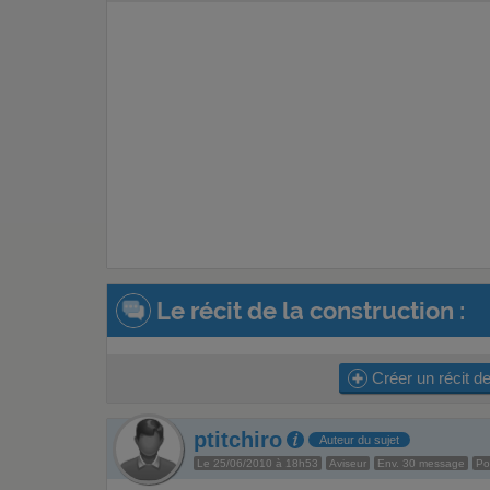
Le récit de la construction :
Créer un récit de
ptitchiro
Auteur du sujet
Le 25/06/2010 à 18h53
Aviseur
Env. 30 message
Po