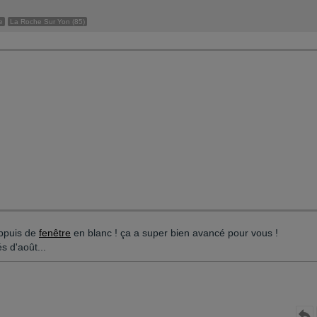
e
La Roche Sur Yon (85)
ppuis de
fenêtre
en blanc ! ça a super bien avancé pour vous !
s d'août...