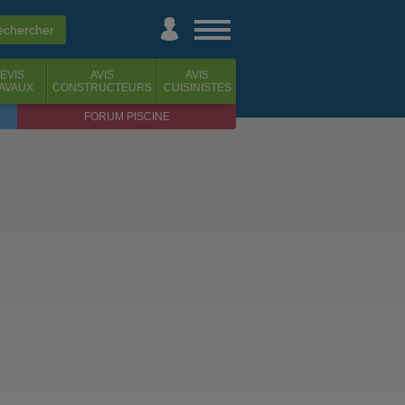
EVIS
AVIS
AVIS
AVAUX
CONSTRUCTEURS
CUISINISTES
FORUM PISCINE