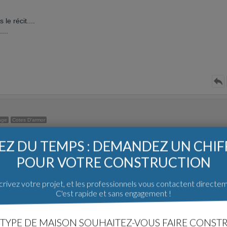
e récit....
...
age
Cotes D'armor
Z DU TEMPS : DEMANDEZ UN CHI
POUR VOTRE CONSTRUCTION
e?
j'ai vu qu'il n'y a pas de raidisseur dans tes murs? étonnant! Et pour les
rivez votre projet, et les professionnels vous contactent directe
C'est rapide et sans engagement !
'ils n'aient pas chipoté à l'extrême en réalisant également l'arase des
TYPE DE MAISON SOUHAITEZ-VOUS FAIRE CONSTR