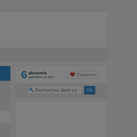
6
abonnés
S'abonner
surveillent ce récit