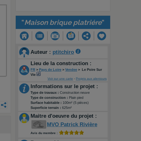
"
Maison brique platriére
"
Auteur :
ptitchiro
Lieu de la construction :
FR
>
Pays de Loire
>
Vendee
>
Le Poire Sur
Vie
Voir sur une carte
-
Projets aux alentours
Informations sur le projet :
Type de travaux :
Construction neuve
Type de construction :
Plain pied
Surface habitable :
100m² (5 pièces)
Superficie terrain :
625m²
Maitre d'oeuvre du projet :
MVO Patrick Rivière
Avis du membre :