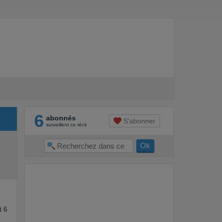
6
abonnés
S'abonner
surveillent ce récit
t 6