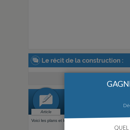
Le récit de la construction :
Créer un récit de
GAGNE
« LES PLANS »
Préparation > Plan de maison
Déc
Par
jokerdragoons
le 09/11/2013 à
Article
Voici les plans et les façades
QUEL 