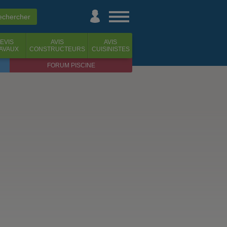
EVIS
AVIS
AVIS
AVAUX
CONSTRUCTEURS
CUISINISTES
FORUM PISCINE