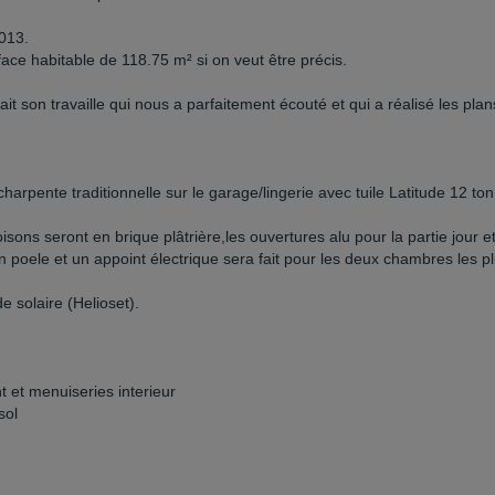
013.
ce habitable de 118.75 m² si on veut être précis.
t son travaille qui nous a parfaitement écouté et qui a réalisé les plan
charpente traditionnelle sur le garage/lingerie avec tuile Latitude 12 ton
sons seront en brique plâtrière,les ouvertures alu pour la partie jour e
un poele et un appoint électrique sera fait pour les deux chambres les p
 solaire (Helioset).
t et menuiseries interieur
sol
)