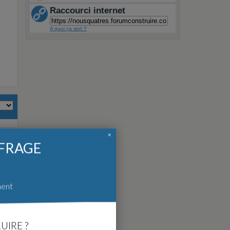
Raccourci internet
A quoi ça sert ?
×
FFRAGE
ment
UIRE ?