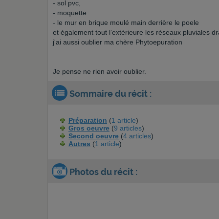
- sol pvc,
- moquette
- le mur en brique moulé main derrière le poele
et également tout l’extérieure les réseaux pluviales dra
j'ai aussi oublier ma chère Phytoepuration
Je pense ne rien avoir oublier.
Sommaire du récit :
Préparation
(
1 article
)
Gros oeuvre
(
9 articles
)
Second oeuvre
(
4 articles
)
Autres
(
1 article
)
Photos du récit :