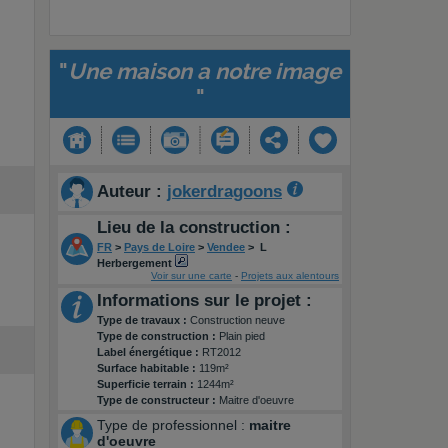
"
Une maison a notre image
"
Auteur :
jokerdragoons
Lieu de la construction :
FR
>
Pays de Loire
>
Vendee
>
L
Herbergement
Voir sur une carte
-
Projets aux alentours
Informations sur le projet :
Type de travaux :
Construction neuve
Type de construction :
Plain pied
Label énergétique :
RT2012
Surface habitable :
119m²
Superficie terrain :
1244m²
Type de constructeur :
Maitre d'oeuvre
Type de professionnel :
maitre
d'oeuvre