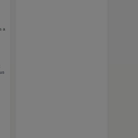
s a
t
lus