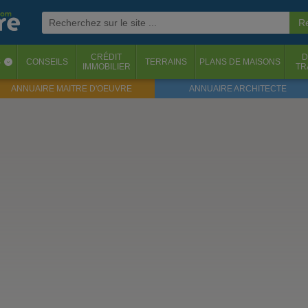
CRÉDIT
D
S
CONSEILS
TERRAINS
PLANS DE MAISONS
‹
IMMOBILIER
TR
ANNUAIRE MAITRE D'OEUVRE
ANNUAIRE ARCHITECTE