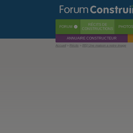
RÉCITS
DE
FORUM
PHOTO
‹
CONSTRUCTIONS
ANNUAIRE CONSTRUCTEUR
Accueil
Récits
[85] Une maison a notre image