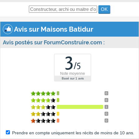
OK
Avis sur Maisons Batidur
Avis postés sur ForumConstruire.com :
3
/
5
Note moyenne
Basé sur
1
avis
0
0
1
0
0
Prendre en compte uniquement les récits de moins de 10 ans.