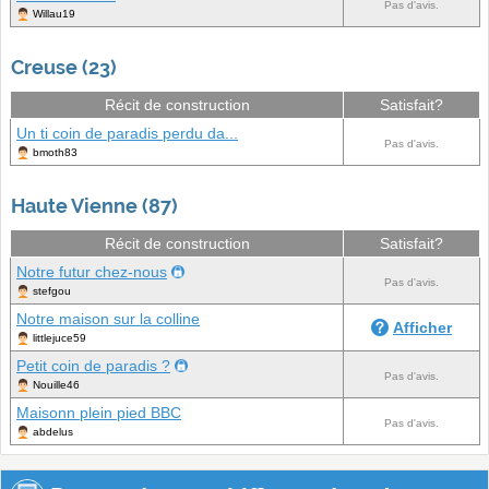
Pas d'avis.
Willau19
Creuse (23)
Récit de construction
Satisfait?
Un ti coin de paradis perdu da...
Pas d'avis.
bmoth83
Haute Vienne (87)
Récit de construction
Satisfait?
Notre futur chez-nous
Pas d'avis.
stefgou
Notre maison sur la colline
Afficher
littlejuce59
Petit coin de paradis ?
Pas d'avis.
Nouille46
Maisonn plein pied BBC
Pas d'avis.
abdelus