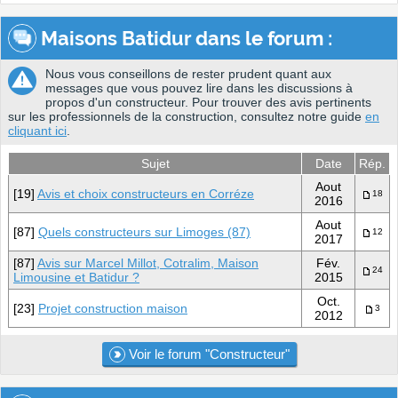
Maisons Batidur dans le forum :
Nous vous conseillons de rester prudent quant aux
messages que vous pouvez lire dans les discussions à
propos d'un constructeur. Pour trouver des avis pertinents
sur les professionnels de la construction, consultez notre guide
en
cliquant ici
.
Sujet
Date
Rép.
Aout
[19]
Avis et choix constructeurs en Corréze
18
2016
Aout
[87]
Quels constructeurs sur Limoges (87)
12
2017
[87]
Avis sur Marcel Millot, Cotralim, Maison
Fév.
24
Limousine et Batidur ?
2015
Oct.
[23]
Projet construction maison
3
2012
Voir le forum "Constructeur"