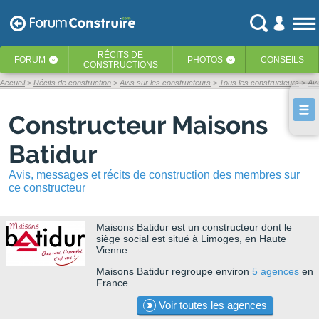
RÉCITS
DE
FORUM
PHOTOS
CONSEILS
‹
‹
CONSTRUCTIONS
Accueil
Récits de construction
Avis sur les constructeurs
Tous les constructeurs
Avi
Constructeur Maisons
Batidur
Avis, messages et récits de construction des membres sur
ce constructeur
Maisons Batidur
est un constructeur dont le
siège social est situé à Limoges, en Haute
Vienne.
Maisons Batidur regroupe environ
5 agences
en
France.
Voir
toutes les agences