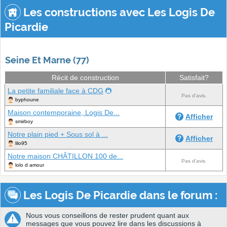
Les constructions avec Les Logis De
Picardie
Seine Et Marne (77)
Récit de construction
Satisfait?
La petite familiale face à CDG
Pas d'avis.
byphoune
Maison contemporaine, Logis De...
Afficher
smirboy
Notre plain pied + Sous sol à ...
Afficher
lilo95
Notre maison CHÂTILLON 100 de...
Pas d'avis.
lolo d amour
Les Logis De Picardie dans le forum :
Nous vous conseillons de rester prudent quant aux
messages que vous pouvez lire dans les discussions à