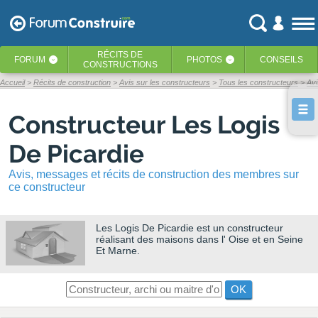
RÉCITS
DE
FORUM
PHOTOS
CONSEILS
‹
‹
CONSTRUCTIONS
Accueil
Récits de construction
Avis sur les constructeurs
Tous les constructeurs
Avi
Constructeur Les Logis
De Picardie
Avis, messages et récits de construction des membres sur
ce constructeur
Les Logis De Picardie
est un constructeur
réalisant des maisons dans l' Oise et en Seine
Et Marne.
OK