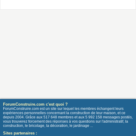
ForumConstruire.com c'est quoi ?
ForumConstruire.com est un site sur lequel les membres échangent leurs
expériences personnelles concernant la construction de leur maison, et ce
depuis 2004. Grâce aux 517 648 membres et aux 5 992 158 messages postés,
vous trouverez forcement des réponses à vos questions sur l'administratif, la
construction, le bricolage, la décoration, le jardinage ...
Sites partenaires :