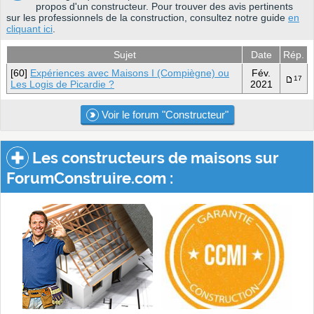
propos d'un constructeur. Pour trouver des avis pertinents
sur les professionnels de la construction, consultez notre guide
en
cliquant ici
.
Sujet
Date
Rép.
[60]
Expériences avec Maisons I (Compiègne) ou
Fév.
17
Les Logis de Picardie ?
2021
Voir le forum "Constructeur"
Les constructeurs de maisons sur
ForumConstruire.com :