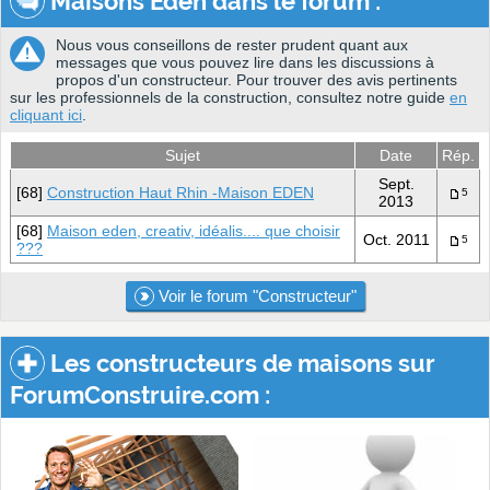
Maisons Eden dans le forum :
Nous vous conseillons de rester prudent quant aux
messages que vous pouvez lire dans les discussions à
propos d'un constructeur. Pour trouver des avis pertinents
sur les professionnels de la construction, consultez notre guide
en
cliquant ici
.
Sujet
Date
Rép.
Sept.
[68]
Construction Haut Rhin -Maison EDEN
5
2013
[68]
Maison eden, creativ, idéalis.... que choisir
Oct. 2011
5
???
Voir le forum "Constructeur"
Les constructeurs de maisons sur
ForumConstruire.com :