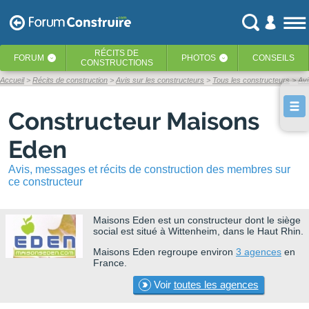
RÉCITS
DE
FORUM
PHOTOS
CONSEILS
‹
‹
CONSTRUCTIONS
Accueil
Récits de construction
Avis sur les constructeurs
Tous les constructeurs
Av
Constructeur Maisons
Eden
Avis, messages et récits de construction des membres sur
ce constructeur
Maisons Eden
est un constructeur dont le siège
social est situé à Wittenheim, dans le Haut Rhin.
Maisons Eden regroupe environ
3 agences
en
France.
Voir
toutes les agences