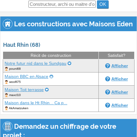
OK
Les constructions avec Maisons Eden
Haut Rhin (68)
Récit de construction
Satisfait?
Notre futur nid dans le Sundgau
Afficher
pouni68
Maison BBC en Alsace
Afficher
woolfi75
Maison Toit terrasse
Afficher
maxcl10
Maison dans le Ht Rhin... Ca p...
Afficher
AkAmatzuken
Demandez un chiffrage de votre
projet :