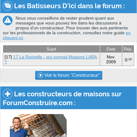
Les Batisseurs D'ici dans le forum :
Nous vous conseillons de rester prudent quant aux
messages que vous pouvez lire dans les discussions à
propos d'un constructeur. Pour trouver des avis pertinents
sur les professionnels de la construction, consultez notre guide
en
cliquant ici
.
Sujet
Date
Rép.
[17]
17 La Rochelle - qui connait Maisons LARA
Nov.
18
?
2009
Voir le forum "Constructeur"
Les constructeurs de maisons sur
ForumConstruire.com :