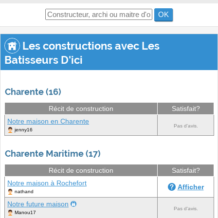
OK
Les constructions avec Les
Batisseurs D'ici
Charente (16)
Récit de construction
Satisfait?
Notre maison en Charente
Pas d'avis.
jenny16
Charente Maritime (17)
Récit de construction
Satisfait?
Notre maison à Rochefort
Afficher
nathand
Notre future maison
Pas d'avis.
Manou17