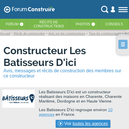
RÉCITS
DE
FORUM
PHOTOS
CONSEILS
‹
‹
CONSTRUCTIONS
Accueil
Récits de construction
Avis sur les constructeurs
Tous les constructeurs
Avi
Constructeur Les
Batisseurs D'ici
Avis, messages et récits de construction des membres sur
ce constructeur
Les Batisseurs D'ici
est un constructeur
réalisant des maisons en Charente, Charente
Maritime, Dordogne et en Haute Vienne.
Les Batisseurs D'ici regroupe environ
10
agences
en France.
Voir
toutes les agences