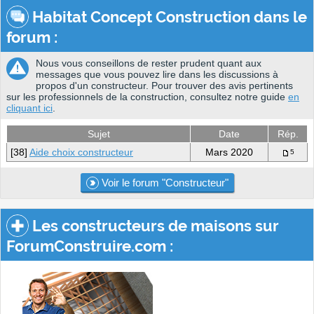
Habitat Concept Construction dans le
forum :
Nous vous conseillons de rester prudent quant aux
messages que vous pouvez lire dans les discussions à
propos d'un constructeur. Pour trouver des avis pertinents
sur les professionnels de la construction, consultez notre guide
en
cliquant ici
.
Sujet
Date
Rép.
[38]
Aide choix constructeur
Mars 2020
5
Voir le forum "Constructeur"
Les constructeurs de maisons sur
ForumConstruire.com :