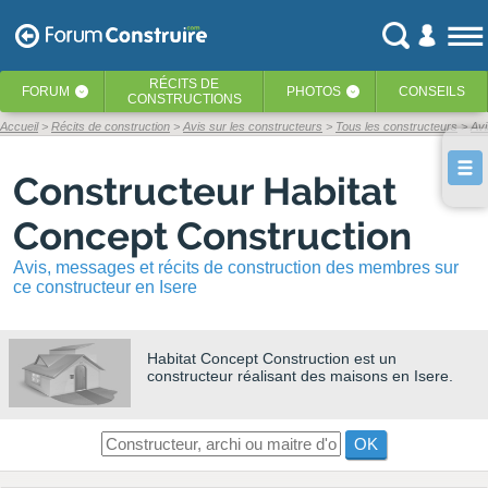
RÉCITS
DE
FORUM
PHOTOS
CONSEILS
‹
‹
CONSTRUCTIONS
Accueil
Récits de construction
Avis sur les constructeurs
Tous les constructeurs
Avi
Constructeur Habitat
Concept Construction
Avis, messages et récits de construction des membres sur
ce constructeur en Isere
Habitat Concept Construction
est un
constructeur réalisant des maisons en Isere.
OK