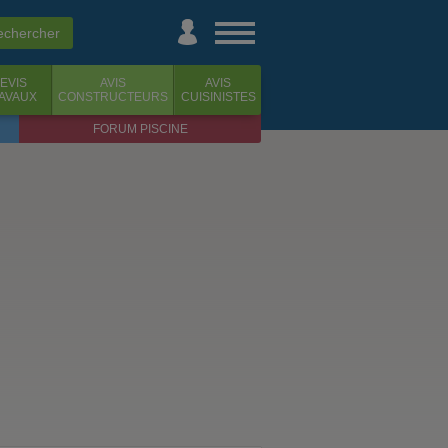
EVIS
AVIS
AVIS
AVAUX
CONSTRUCTEURS
CUISINISTES
FORUM PISCINE