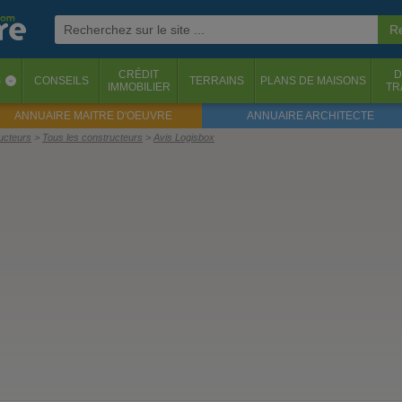
CRÉDIT
D
S
CONSEILS
TERRAINS
PLANS DE MAISONS
‹
IMMOBILIER
TR
ANNUAIRE MAITRE D'OEUVRE
ANNUAIRE ARCHITECTE
ructeurs
Tous les constructeurs
Avis Logisbox