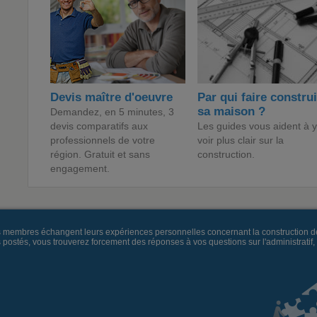
Devis maître d'oeuvre
Par qui faire constru
sa maison ?
Demandez, en 5 minutes, 3
devis comparatifs aux
Les guides vous aident à y
professionnels de votre
voir plus clair sur la
région. Gratuit et sans
construction.
engagement.
es membres échangent leurs expériences personnelles concernant la construction d
és, vous trouverez forcement des réponses à vos questions sur l'administratif, la 