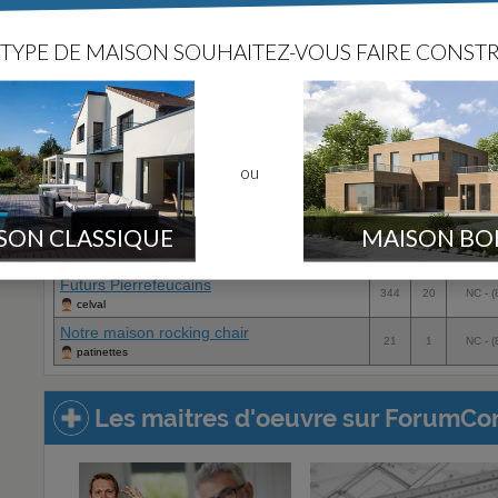
TYPE DE MAISON SOUHAITEZ-VOUS FAIRE CONSTR
Pyrenees Atlantiques (64)
Récit de construction
Agen
152m² plain-pied en périphérie...
142
20
NC - (
Razman53
ou
Var (83)
SON CLASSIQUE
MAISON BO
Récit de construction
Agen
Futurs Pierrefeucains
344
20
NC - (
celval
Notre maison rocking chair
21
1
NC - (
patinettes
Les maitres d'oeuvre sur ForumCon