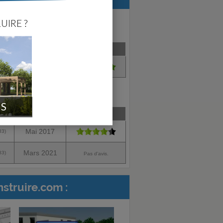
UIRE ?
ce
Créé en
Satisfait?
Mars 2017
64)
IS
ce
Créé en
Satisfait?
Mai 2017
83)
Mars 2021
83)
Pas d'avis.
struire.com :