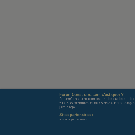
ForumConstruire.com c'est quoi ?
ForumConstruire.com est un site sur lequel l
517 636 membres et aux 5 992 019 messages post
jardinage ...
Sites partenaires :
voir nos partenaires