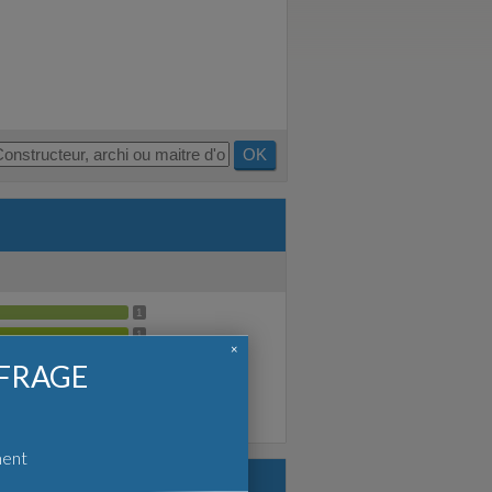
OK
1
1
×
0
FFRAGE
0
0
s de moins de 10 ans.
ment