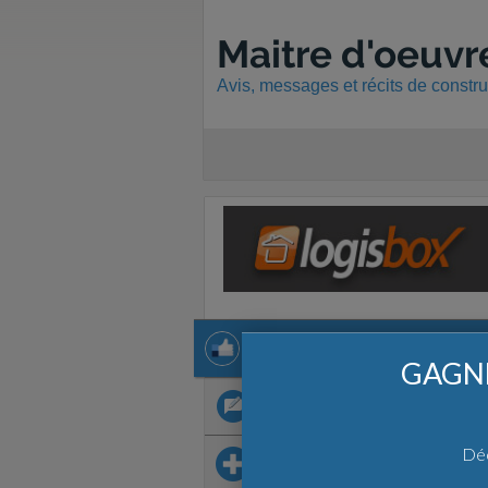
Maitre d'oeuvr
Avis, messages et récits de constr
2 avis
2 avis
GAGNE
3 récits
Déc
Sur le même thème