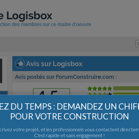
e Logisbox
uction des membres sur ce maitre d'oeuvre
Avis sur Logisbox
Avis postés sur ForumConstruire.com :
4.5
/
5
Z DU TEMPS : DEMANDEZ UN CHI
Note moyenne
POUR VOTRE CONSTRUCTION
Basé sur
2
avis
Prendre en compte uniquement les récit
rivez votre projet, et les professionnels vous contactent directe
C'est rapide et sans engagement !
Les constructions avec Logisbox