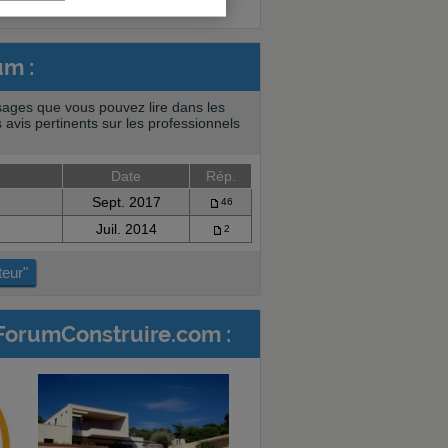
um :
ages que vous pouvez lire dans les
 avis pertinents sur les professionnels
Date
Rép.
Sept. 2017
46
Juil. 2014
2
teur"
ForumConstruire.com :