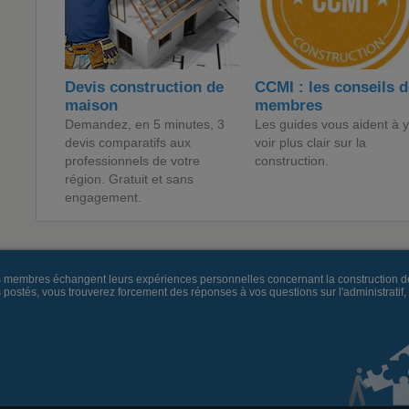
Devis construction de
CCMI : les conseils 
maison
membres
Demandez, en 5 minutes, 3
Les guides vous aident à y
devis comparatifs aux
voir plus clair sur la
professionnels de votre
construction.
région. Gratuit et sans
engagement.
es membres échangent leurs expériences personnelles concernant la construction d
és, vous trouverez forcement des réponses à vos questions sur l'administratif, la 