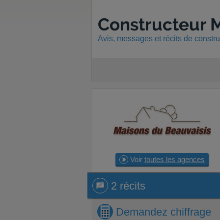
Constructeur M
Avis, messages et récits de constr
Voir
toutes les agences
2 récits
2 récits
Demandez
chiffrage