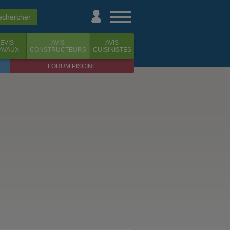
EVIS
AVIS
AVIS
AVAUX
CONSTRUCTEURS
CUISINISTES
FORUM PISCINE