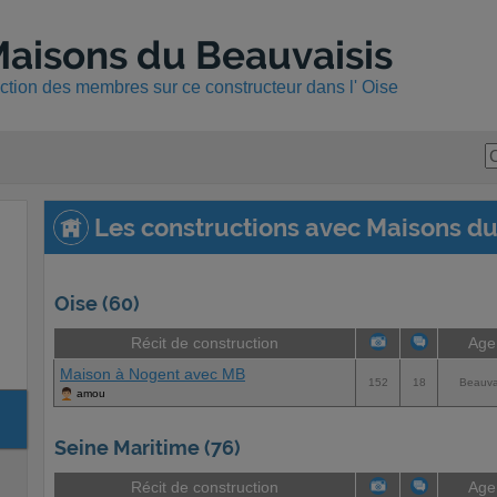
aisons du Beauvaisis
uction des membres sur ce constructeur dans l' Oise
Les constructions avec Maisons du
Oise (60)
Récit de construction
Age
Maison à Nogent avec MB
152
18
Beauva
amou
Seine Maritime (76)
Récit de construction
Age