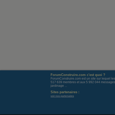
ForumConstruire.com c'est quoi ?
ForumConstruire.com est un site sur lequel l
517 639 membres et aux 5 992 044 messages post
jardinage ...
Sites partenaires :
voir nos partenaires