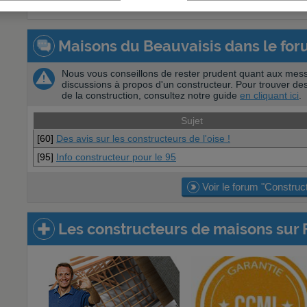
Maisons du Beauvaisis dans le for
Nous vous conseillons de rester prudent quant aux mess
discussions à propos d'un constructeur. Pour trouver des
de la construction, consultez notre guide
en cliquant ici
.
Sujet
[60]
Des avis sur les constructeurs de l'oise !
[95]
Info constructeur pour le 95
Voir le forum "Construc
Les constructeurs de maisons sur 