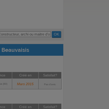
OK
 Beauvaisis
nce
Créé en
Satisfait?
Mars 2015
is (60)
Pas d'avis.
nce
Créé en
Satisfait?