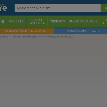
CRÉDIT
D
S
CONSEILS
TERRAINS
PLANS DE MAISONS
‹
IMMOBILIER
TR
ANNUAIRE MAITRE D'OEUVRE
ANNUAIRE ARCHITECTE
ructeurs
Tous les constructeurs
Avis Maisons du Beauvaisis