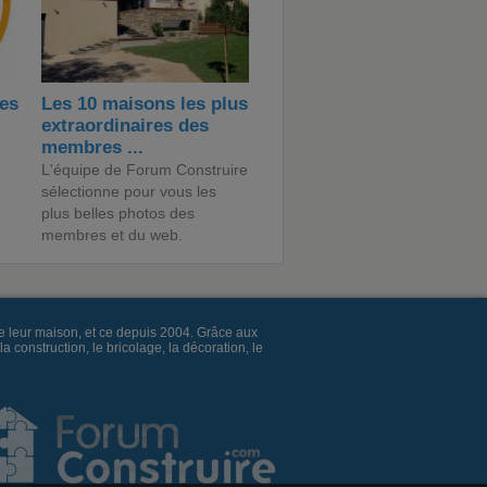
des
Les 10 maisons les plus
extraordinaires des
membres ...
L'équipe de Forum Construire
sélectionne pour vous les
plus belles photos des
membres et du web.
e leur maison, et ce depuis 2004. Grâce aux
construction, le bricolage, la décoration, le