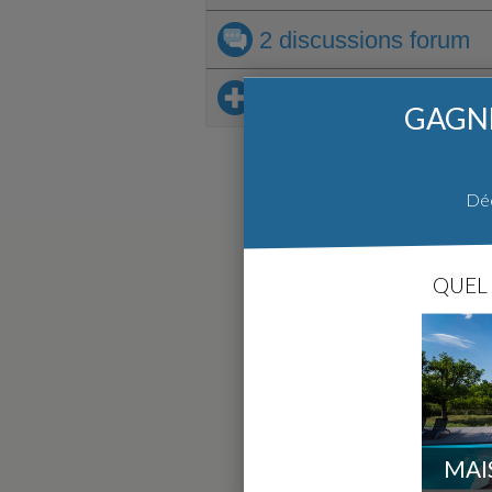
2 discussions
forum
Sur le même thème
GAGNE
Déc
QUEL 
MAI