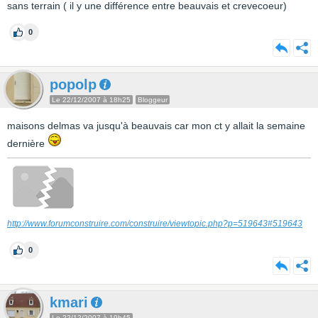
sans terrain ( il y une différence entre beauvais et crevecoeur)
0
popolp
Le 22/12/2007 à 18h25
Bloggeur
maisons delmas va jusqu'à beauvais car mon ct y allait la semaine
dernière
http://www.forumconstruire.com/construire/viewtopic.php?p=519643#519643
0
kmari
Le 22/12/2007 à 19h45