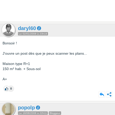
daryl60
Le 02/01/2008 à 23h16
Bonsoir !
J'ouvre un post dès que je peux scanner les plans...
Maison type R+1
150 m² hab. + Sous-sol
A+
0
popolp
Le 18/08/2008 à 22h11
Bloggeur