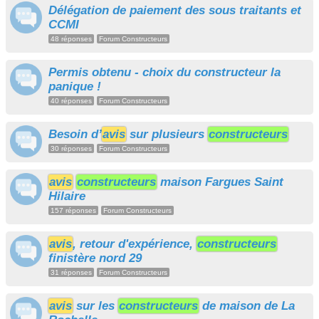
Délégation de paiement des sous traitants et
CCMI
48 réponses
Forum Constructeurs
Permis obtenu - choix du constructeur la
panique !
40 réponses
Forum Constructeurs
Besoin d’
avis
sur plusieurs
constructeurs
30 réponses
Forum Constructeurs
avis
constructeurs
maison Fargues Saint
Hilaire
157 réponses
Forum Constructeurs
avis
, retour d'expérience,
constructeurs
finistère nord 29
31 réponses
Forum Constructeurs
avis
sur les
constructeurs
de maison de La