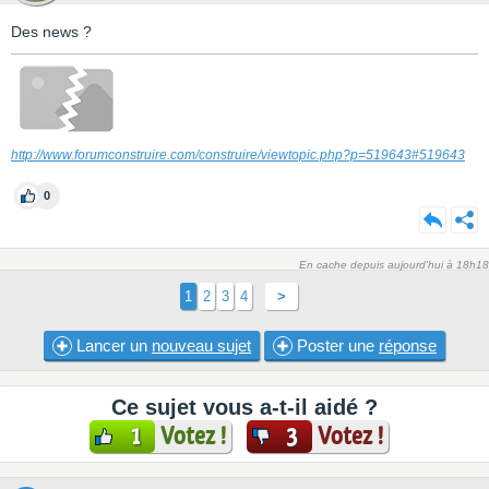
Des news ?
http://www.forumconstruire.com/construire/viewtopic.php?p=519643#519643
0
En cache depuis aujourd'hui à 18h18
1
2
3
4
>
Lancer un
nouveau sujet
Poster une
réponse
Ce sujet vous a-t-il aidé ?
Votez !
Votez !
1
3