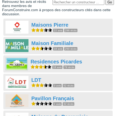
Retrouvez les avis et récits
dans membres de
ForumConstruire.com à propos des constructeurs cités dans cette
discussion.
Maisons Pierre
22 avis
296 récits
Maison Familiale
18 avis
250 récits
Residences Picardes
18 avis
79 récits
LDT
3 avis
52 récits
Pavillon Français
1 avis
32 récits