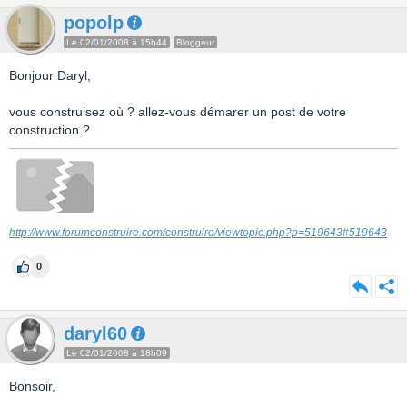
popolp
Le 02/01/2008 à 15h44
Bloggeur
Bonjour Daryl,
vous construisez où ? allez-vous démarer un post de votre
construction ?
http://www.forumconstruire.com/construire/viewtopic.php?p=519643#519643
0
daryl60
Le 02/01/2008 à 18h09
Bonsoir,