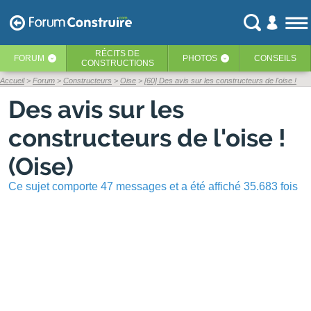
RÉCITS
DE
FORUM
PHOTOS
CONSEILS
‹
‹
CONSTRUCTIONS
Accueil
Forum
Constructeurs
Oise
[60] Des avis sur les constructeurs de l'oise !
Des avis sur les
constructeurs de l'oise !
(Oise)
Ce sujet comporte 47 messages et a été affiché 35.683 fois