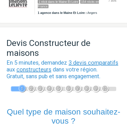
7 avis
1 récit dans le Maine Et Loire
154 récits en
France
1 agence dans le Maine Et Loire :
Angers
Devis Constructeur de
maisons
En 5 minutes, demandez
3 devis comparatifs
aux
constructeurs
dans votre région.
Gratuit, sans pub et sans engagement.
1
2
3
4
5
6
7
8
9
10
Quel type de maison souhaitez-
vous ?