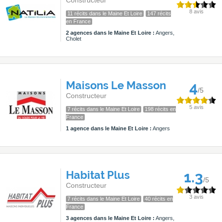
Constructeur
8 avis
11 récits dans le Maine Et Loire
147 récits
en France
2 agences dans le Maine Et Loire :
Angers,
Cholet
Maisons Le Masson
4
/5
Constructeur
5 avis
7 récits dans le Maine Et Loire
198 récits en
France
1 agence dans le Maine Et Loire :
Angers
Habitat Plus
1.3
/5
Constructeur
3 avis
7 récits dans le Maine Et Loire
40 récits en
France
3 agences dans le Maine Et Loire :
Angers,