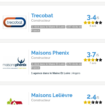
Trecobat
3.4
/5
Constructeur
9 avis
1 récit dans le Maine Et Loire
197 récits en
France
Maisons Phenix
3.7
/5
Constructeur
7 avis
1 récit dans le Maine Et Loire
170 récits en
France
1 agence dans le Maine Et Loire :
Angers
Maisons Lelièvre
2.4
/5
Constructeur