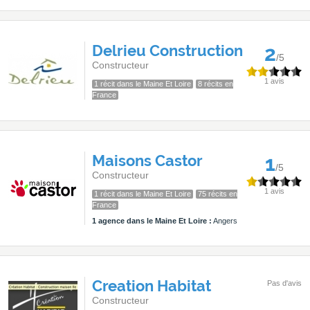
Delrieu Construction
2
/5
Constructeur
1 avis
1 récit dans le Maine Et Loire
8 récits en
France
Maisons Castor
1
/5
Constructeur
1 avis
1 récit dans le Maine Et Loire
75 récits en
France
1 agence dans le Maine Et Loire :
Angers
Creation Habitat
Pas d'avis
Constructeur