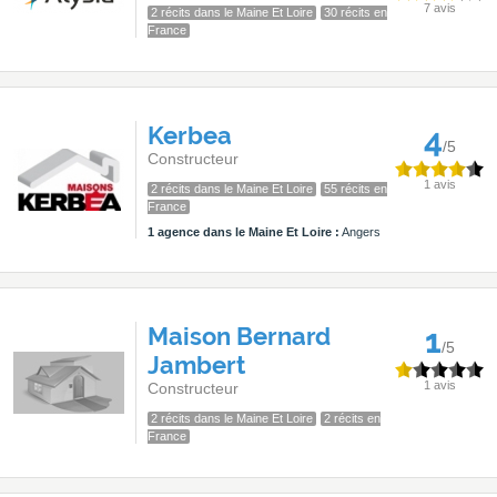
7 avis
2 récits dans le Maine Et Loire
30 récits en
France
Kerbea
4
/5
Constructeur
1 avis
2 récits dans le Maine Et Loire
55 récits en
France
1 agence dans le Maine Et Loire :
Angers
Maison Bernard
1
/5
Jambert
1 avis
Constructeur
2 récits dans le Maine Et Loire
2 récits en
France