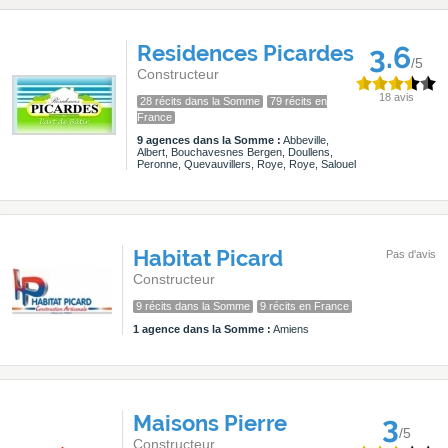
Residences Picardes
3.6
/5
Constructeur
18 avis
28 récits dans la Somme
79 récits en
France
9 agences dans la Somme :
Abbeville,
Albert, Bouchavesnes Bergen, Doullens,
Peronne, Quevauvillers, Roye, Roye, Salouel
Habitat Picard
Pas d'avis
Constructeur
9 récits dans la Somme
9 récits en France
1 agence dans la Somme :
Amiens
Maisons Pierre
3
/5
Constructeur