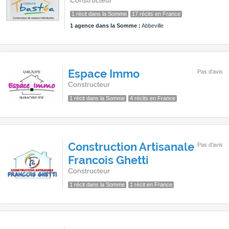
Constructeur
1 récit dans la Somme
17 récits en France
1 agence dans la Somme :
Abbeville
Espace Immo
Pas d'avis
Constructeur
1 récit dans la Somme
4 récits en France
Construction Artisanale
Pas d'avis
Francois Ghetti
Constructeur
1 récit dans la Somme
1 récit en France