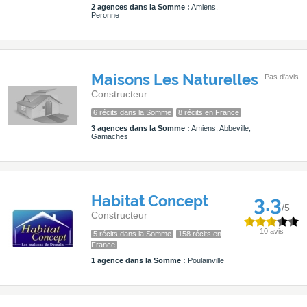
2 agences dans la Somme :
Amiens,
Peronne
Maisons Les Naturelles
Pas d'avis
Constructeur
6 récits dans la Somme
8 récits en France
3 agences dans la Somme :
Amiens, Abbeville,
Gamaches
Habitat Concept
3.3
/5
Constructeur
10 avis
5 récits dans la Somme
158 récits en
France
1 agence dans la Somme :
Poulainville