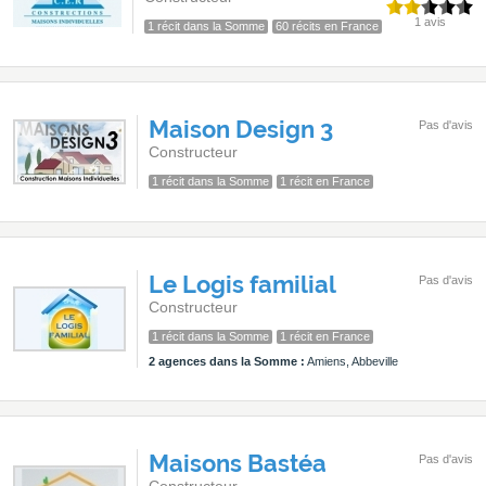
1 avis
1 récit dans la Somme
60 récits en France
Maison Design 3
Pas d'avis
Constructeur
1 récit dans la Somme
1 récit en France
Le Logis familial
Pas d'avis
Constructeur
1 récit dans la Somme
1 récit en France
2 agences dans la Somme :
Amiens, Abbeville
Maisons Bastéa
Pas d'avis