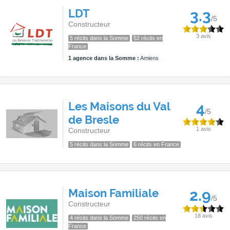
LDT
3.3
/5
Constructeur
3 avis
5 récits dans la Somme
52 récits en
France
1 agence dans la Somme :
Amiens
Les Maisons du Val
4
/5
de Bresle
1 avis
Constructeur
5 récits dans la Somme
6 récits en France
Maison Familiale
2.9
/5
Constructeur
18 avis
4 récits dans la Somme
250 récits en
France