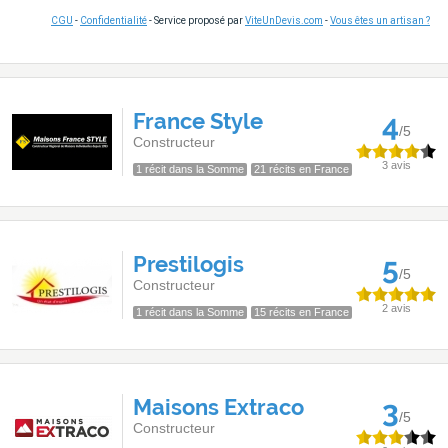
CGU
-
Confidentialité
- Service proposé par
ViteUnDevis.com
-
Vous êtes un artisan ?
France Style
4
/5
Constructeur
3 avis
1 récit dans la Somme
21 récits en France
Prestilogis
5
/5
Constructeur
2 avis
1 récit dans la Somme
15 récits en France
Maisons Extraco
3
/5
Constructeur