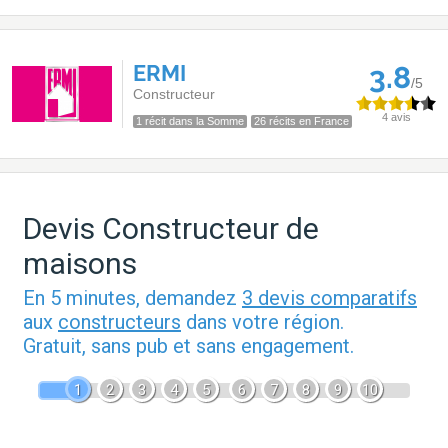
ERMI
3.8
/5
Constructeur
4 avis
1 récit dans la Somme
26 récits en France
Devis Constructeur de
maisons
En 5 minutes, demandez
3 devis comparatifs
aux
constructeurs
dans votre région.
Gratuit, sans pub et sans engagement.
1
2
3
4
5
6
7
8
9
10