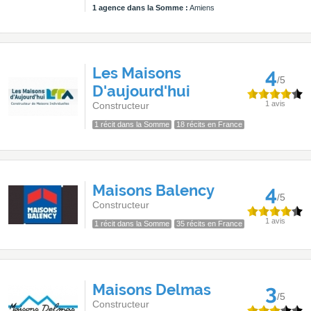
1 agence dans la Somme :
Amiens
Les Maisons
4
/5
D'aujourd'hui
1 avis
Constructeur
1 récit dans la Somme
18 récits en France
Maisons Balency
4
/5
Constructeur
1 avis
1 récit dans la Somme
35 récits en France
Maisons Delmas
3
/5
Constructeur