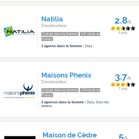
Natilia
2.8
/5
Constructeur
8 avis
3 récits dans la Somme
147 récits en
France
1 agence dans la Somme :
Dury
Maisons Phenix
3.7
/5
Constructeur
7 avis
2 récits dans la Somme
170 récits en
France
2 agences dans la Somme :
Dury, Dury-les-
amiens
Maison de Cèdre
5
/5