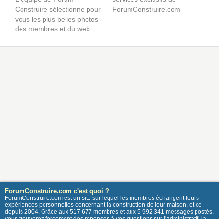
Construire sélectionne pour
ForumConstruire.com
vous les plus belles photos
des membres et du web.
ForumConstruire.com c'est quoi ?
ForumConstruire.com est un site sur lequel les membres échangent leurs
expériences personnelles concernant la construction de leur maison, et ce
depuis 2004. Grâce aux 517 677 membres et aux 5 992 341 messages postés,
vous trouverez forcement des réponses à vos questions sur l'administratif, la