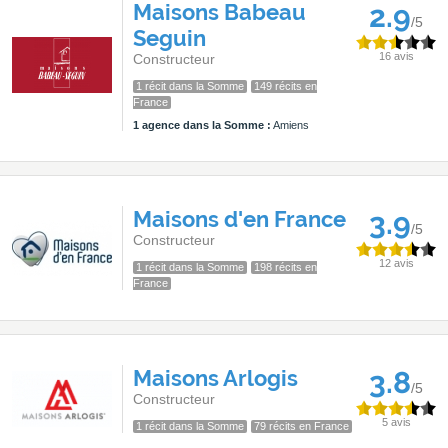
Maisons Babeau
2.9
/5
Seguin
16 avis
Constructeur
1 récit dans la Somme
149 récits en
France
1 agence dans la Somme :
Amiens
Maisons d'en France
3.9
/5
Constructeur
12 avis
1 récit dans la Somme
198 récits en
France
Maisons Arlogis
3.8
/5
Constructeur
5 avis
1 récit dans la Somme
79 récits en France