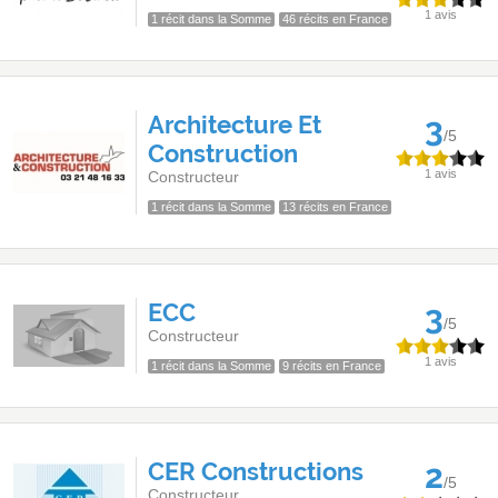
1 avis
1 récit dans la Somme
46 récits en France
Architecture Et
3
/5
Construction
1 avis
Constructeur
1 récit dans la Somme
13 récits en France
ECC
3
/5
Constructeur
1 avis
1 récit dans la Somme
9 récits en France
CER Constructions
2
/5
Constructeur