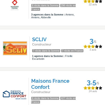
22 avis
8 récits dans la Somme
296 récits en
France
3 agences dans la Somme :
Amiens,
Amiens, Abbeville
SCLIV
3
/5
Constructeur
3 avis
7 récits dans la Somme
7 récits en France
1 agence dans la Somme :
Friville
Escarbotin
Maisons France
3.5
/5
Confort
24 avis
Constructeur
6 récits dans la Somme
427 récits en
France