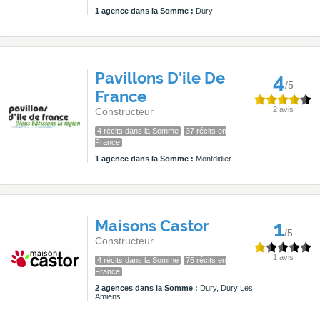
1 agence dans la Somme :
Dury
Pavillons D'ile De
4
/5
France
2 avis
Constructeur
4 récits dans la Somme
37 récits en
France
1 agence dans la Somme :
Montdidier
Maisons Castor
1
/5
Constructeur
1 avis
4 récits dans la Somme
75 récits en
France
2 agences dans la Somme :
Dury, Dury Les
Amiens