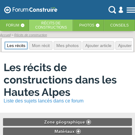
RÉCITS
DE
FORUM
PHOTOS
CONSEILS
‹
‹
CONSTRUCTIONS
Accueil
Récits de construction
Les récits
Mon récit
Mes photos
Ajouter article
Ajouter 
Les récits de
constructions dans les
Hautes Alpes
Liste des sujets lancés dans ce forum
Zone géographique
Matériaux