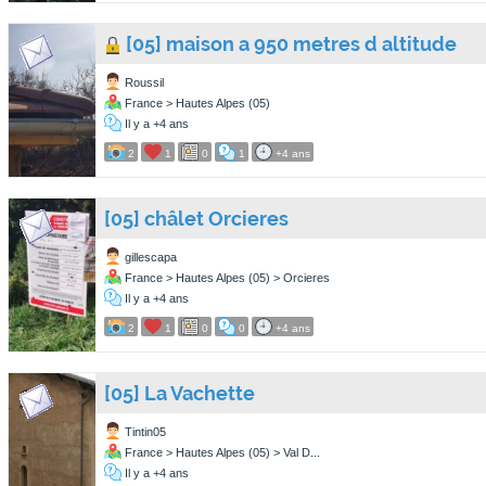
[05] maison a 950 metres d altitude
Roussil
France > Hautes Alpes (05)
Il y a +4 ans
2
1
0
1
+4 ans
[05] châlet Orcieres
gillescapa
France > Hautes Alpes (05) > Orcieres
Il y a +4 ans
2
1
0
0
+4 ans
[05] La Vachette
Tintin05
France > Hautes Alpes (05) > Val D...
Il y a +4 ans