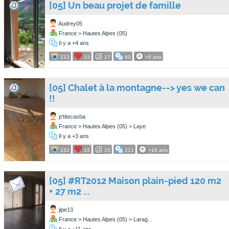
[05] Un beau projet de famille
Audrey05
France > Hautes Alpes (05)
Il y a +4 ans
213
13
17
60
+8 ans
[05] Chalet à la montagne--> yes we can
!!
p'titecasba
France > Hautes Alpes (05) > Laye
Il y a +3 ans
132
13
15
211
+16 ans
[05] #RT2012 Maison plain-pied 120 m2
+ 27 m2 ...
jipe13
France > Hautes Alpes (05) > Larag...