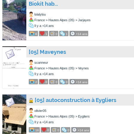
Biokit hab...
lolalylou
France > Hautes Alpes (05) > Jarjayes
Il y a +14 ans
6
1
0
1
+14 ans
[05] Maveynes
scanneur
France > Hautes Alpes (05) > Veynes
Il y a +14 ans
2
0
0
0
+14 ans
[05] autoconstruction à Eygliers
olivier05
France > Hautes Alpes (05) > Eygliers
Il y a +14 ans
16
0
0
0
+14 ans