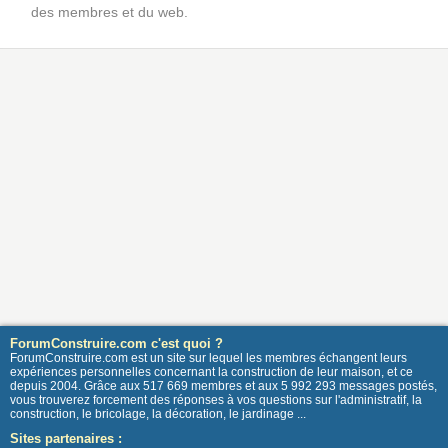
des membres et du web.
ForumConstruire.com c'est quoi ?
ForumConstruire.com est un site sur lequel les membres échangent leurs
expériences personnelles concernant la construction de leur maison, et ce
depuis 2004. Grâce aux 517 669 membres et aux 5 992 293 messages postés,
vous trouverez forcement des réponses à vos questions sur l'administratif, la
construction, le bricolage, la décoration, le jardinage ...
Sites partenaires :