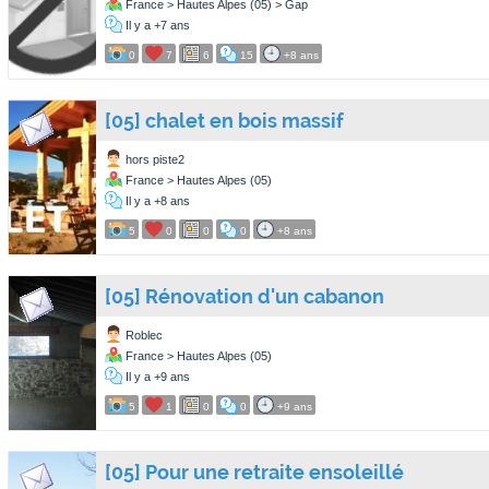
France > Hautes Alpes (05) > Gap
Il y a +7 ans
0
7
6
15
+8 ans
[05] chalet en bois massif
hors piste2
France > Hautes Alpes (05)
Il y a +8 ans
5
0
0
0
+8 ans
[05] Rénovation d'un cabanon
Roblec
France > Hautes Alpes (05)
Il y a +9 ans
5
1
0
0
+9 ans
[05] Pour une retraite ensoleillé