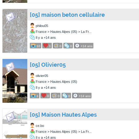
[05] maison beton cellulaire
philou05
France > Hautes Alpes (05) > La Fr...
Il y a +14 ans
10
1
0
0
+14 ans
[05] Olivier05
olivier05
France > Hautes Alpes (05)
Il y a +14 ans
1
0
0
0
+14 ans
[05] Maison Hautes Alpes
ce.bo
France > Hautes Alpes (05) > La Fr...
Il y a +14 ans