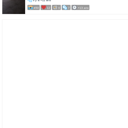
Il y a +11 ans
450
12
0
7
+13 ans