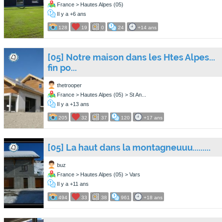
France > Hautes Alpes (05)
Il y a +6 ans
128
19
0
24
+14 ans
[05] Notre maison dans les Htes Alpes...
fin po...
thetrooper
France > Hautes Alpes (05) > St An...
Il y a +13 ans
205
32
37
120
+17 ans
[05] La haut dans la montagneuuu.........
buz
France > Hautes Alpes (05) > Vars
Il y a +11 ans
494
33
38
961
+18 ans