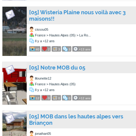
[05] Wisteria Plaine nous voilà avec 3
maisons!!
cissou05
France > Hautes Alpes (05) > La Ro...
Il y a +12 ans
40
2
3
3
+13 ans
[05] Notre MOB du 05
lilounette12
France > Hautes Alpes (05)
Il y a +12 ans
12
0
0
0
+12 ans
[05] MOB dans les hautes alpes vers
Briançon
jonathan05