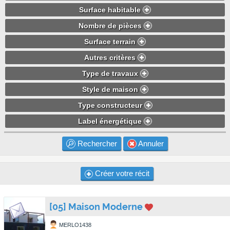
Surface habitable
Nombre de pièces
Surface terrain
Autres critères
Type de travaux
Style de maison
Type constructeur
Label énergétique
Rechercher
Annuler
Créer votre récit
[05] Maison Moderne
MERLO1438