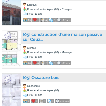
Didou05
France > Hautes Alpes (05) > Chorges
Il y a +11 ans
19
1
0
2
+12 ans
[05] construction d'une maison passive
sur Ceüz...
atom13
France > Hautes Alpes (05) > Manteyer
Il y a +11 ans
28
8
2
2
+11 ans
[05] Ossature bois
nicodebute
France > Hautes Alpes (05)
Il y a +11 ans
1
2
0
2
+11 ans