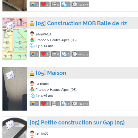
1
1
0
0
+4 ans
[05] Construction MOB Balle de riz
silvinPACA
France > Hautes Alpes (05)
Il y a +4 ans
1
1
0
0
+4 ans
[05] Maison
La rhune
France > Hautes Alpes (05)
Il y a +6 ans
2
1
1
1
+6 ans
[05] Petite construction sur Gap (05)
remim05