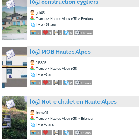
[05] construction eygliers
guit05
France > Hautes Alpes (05) > Eygliers
Il y a +15 ans
36
3
2
6
+16 ans
[05] MOB Hautes Alpes
fifi3805
France > Hautes Alpes (05)
Il y a +1 an
31
1
2
2
+2 ans
[05] Notre chalet en Haute Alpes
jimmy05
France > Hautes Alpes (05) > Briancon
Il y a +3 ans
20
1
0
1
+3 ans