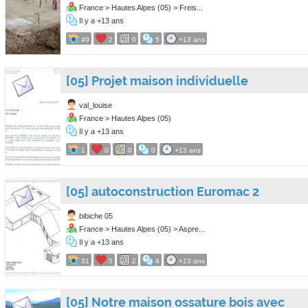
France > Hautes Alpes (05) > Freis...
Il y a +13 ans
49
2
0
5
+13 ans
[05] Projet maison individuelle
val_louise
France > Hautes Alpes (05)
Il y a +13 ans
1
0
0
0
+13 ans
[05] autoconstruction Euromac 2
bibiche 05
France > Hautes Alpes (05) > Aspre...
Il y a +13 ans
31
5
2
4
+13 ans
[05] Notre maison ossature bois avec