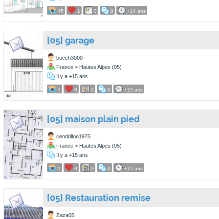
45
1
0
0
+14 ans
[05] garage
buech3000
France > Hautes Alpes (05)
Il y a +15 ans
1
0
0
0
+15 ans
[05] maison plain pied
cendrillon1975
France > Hautes Alpes (05)
Il y a +15 ans
1
0
0
0
+15 ans
[05] Restauration remise
Zaza05