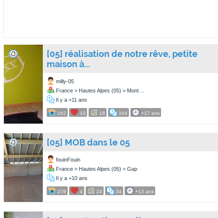
[05] réalisation de notre rêve, petite
maison à...
milly-05
France > Hautes Alpes (05) > Mont ...
Il y a +11 ans
162
10
18
104
+17 ans
[05] MOB dans le 05
fouinFouin
France > Hautes Alpes (05) > Gap
Il y a +10 ans
278
4
24
34
+13 ans