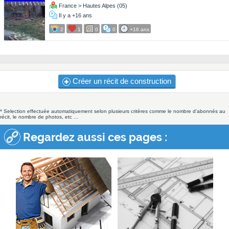
France > Hautes Alpes (05)
Il y a +16 ans
2
1
0
0
+16 ans
Créer un récit de construction
* Selection effectuée automatiquement selon plusieurs critères comme le nombre d'abonnés au
récit, le nombre de photos, etc ...
Regardez aussi ces pages :