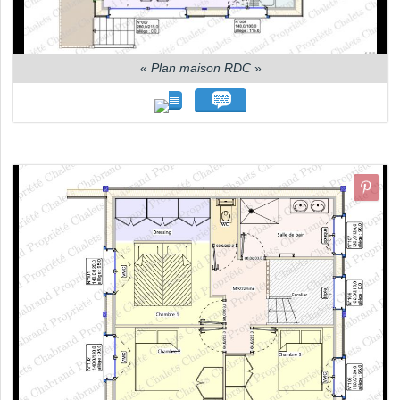
«
Plan maison RDC
»