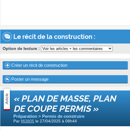
Le récit de la construction :
Option de lecture :
Créer un récit de construction
Poster un message
Article
« PLAN DE MASSE, PLAN
DE COUPE PERMIS »
Préparation > Permis de construire
Par
fifi3805
le 27/04/2025 à 08h44