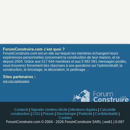
ForumConstruire.com c'est quoi ?
ForumConstruire.com est un site sur lequel les membres échangent leurs
expériences personnelles concernant la construction de leur maison, et ce
depuis 2004. Grâce aux 517 644 membres et aux 5 992 081 messages postés,
vous trouverez forcement des réponses à vos questions sur l'administratif, la
construction, le bricolage, la décoration, le jardinage ...
Sites partenaires :
voir nos partenaires
Contacts
|
Signaler contenu illicite
|
Mentions légales
|
Calculette
construction
|
CGU
|
Presse
|
Déontologie
|
Publicité
|
Confidentialité
|
Cookies
ForumConstruire.com © 2004 - 2026 ForumConstruire SARL | ws61 | 0.097