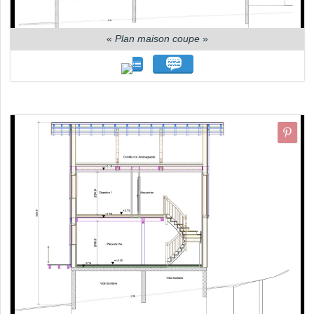
«
Plan maison coupe
»