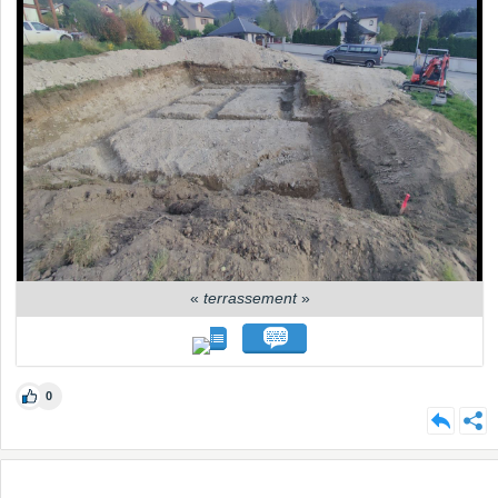
«
terrassement
»
0