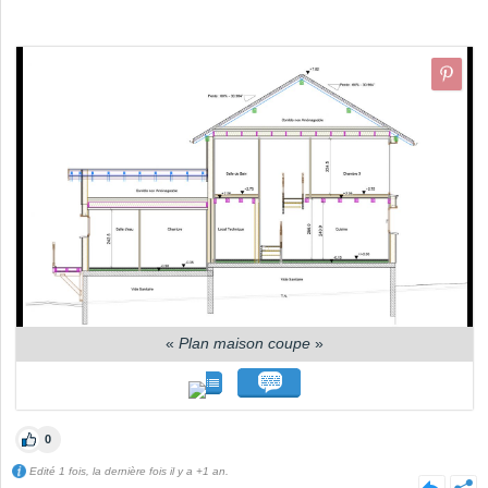
«
Plan maison coupe
»
0
Edité 1 fois, la dernière fois il y a +1 an.