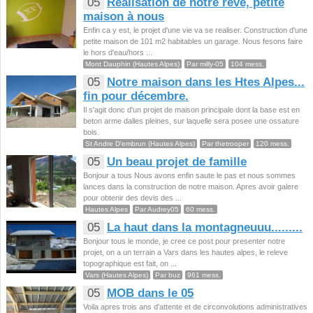
05
Réalisation de notre rêve, petite
maison à nous
Enfin ca y est, le projet d'une vie va se realiser. Construction d'une
petite maison de 101 m2 habitables un garage. Nous fesons faire
le hors d'eau/hors ...
Mont Dauphin (Hautes Alpes)
Par milly-05
104 mess.
05
Notre maison dans les Htes Alpes...
fin pour décembre.
Il s'agit donc d'un projet de maison principale dont la base est en
beton arme dalles pleines, sur laquelle sera posee une ossature
bois.
St Andre D'embrun (Hautes Alpes)
Par thetrooper
120 mess.
05
Un beau projet de famille
Bonjour a tous Nous avons enfin saute le pas et nous sommes
lances dans la construction de notre maison. Apres avoir galere
pour obtenir des devis des ...
Hautes Alpes
Par Audrey05
60 mess.
05
La haut dans la montagneuuu.........
Bonjour tous le monde, je cree ce post pour presenter notre
projet, on a un terrain a Vars dans les hautes alpes, le releve
topographique est fait, on ...
Vars (Hautes Alpes)
Par buz
961 mess.
05
MOB dans le 05
Voila apres trois ans d'attente et de circonvolutions administratives