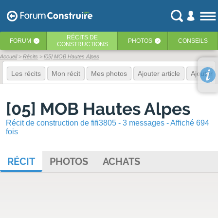
RÉCITS
DE
FORUM
PHOTOS
CONSEILS
‹
‹
CONSTRUCTIONS
Accueil
Récits
[05] MOB Hautes Alpes
Les récits
Mon récit
Mes photos
Ajouter article
Ajouter 
[05] MOB Hautes Alpes
Récit de construction de fifi3805 - 3 messages - Affiché 694
fois
RÉCIT
PHOTOS
ACHATS