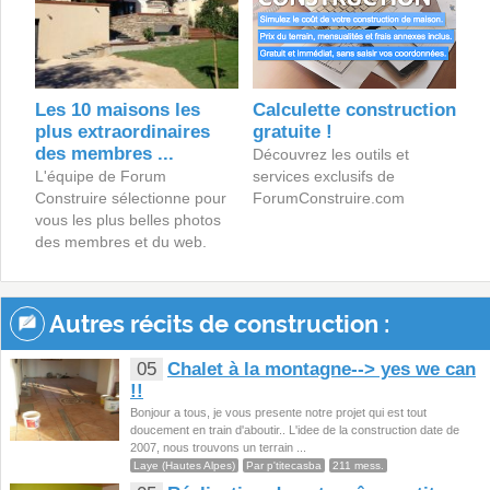
Les 10 maisons les
Calculette construction
plus extraordinaires
gratuite !
des membres ...
Découvrez les outils et
L'équipe de Forum
services exclusifs de
Construire sélectionne pour
ForumConstruire.com
vous les plus belles photos
des membres et du web.
Autres récits de construction :
05
Chalet à la montagne--> yes we can
!!
Bonjour a tous, je vous presente notre projet qui est tout
doucement en train d'aboutir.. L'idee de la construction date de
2007, nous trouvons un terrain ...
Laye (Hautes Alpes)
Par p'titecasba
211 mess.