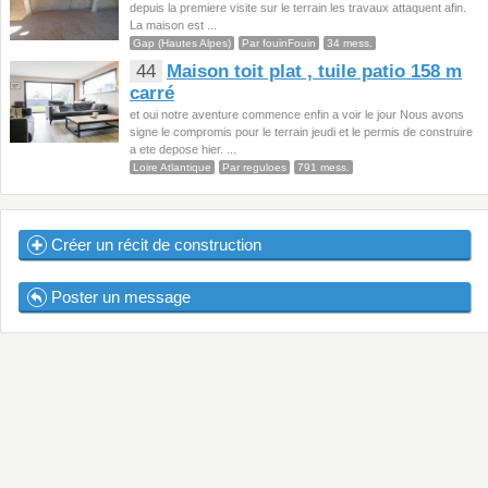
depuis la premiere visite sur le terrain les travaux attaquent afin.
La maison est ...
Gap (Hautes Alpes)
Par fouinFouin
34 mess.
44
Maison toit plat , tuile patio 158 m
carré
et oui notre aventure commence enfin a voir le jour Nous avons
signe le compromis pour le terrain jeudi et le permis de construire
a ete depose hier. ...
Loire Atlantique
Par reguloes
791 mess.
Créer un récit de construction
Poster un message