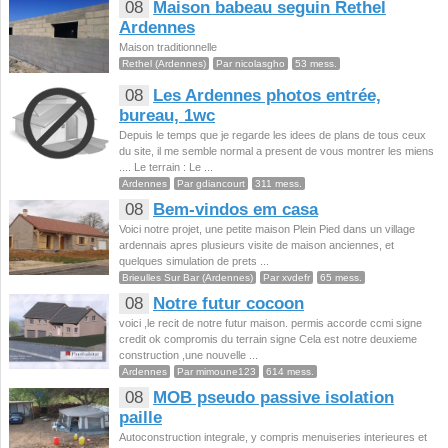
08
Maison babeau seguin Rethel
Ardennes
Maison traditionnelle
Rethel (Ardennes)
Par nicolasgho
53 mess.
08
Les Ardennes photos entrée,
bureau, 1wc
Depuis le temps que je regarde les idees de plans de tous ceux
du site, il me semble normal a present de vous montrer les miens
.... Le terrain : Le ...
Ardennes
Par gdiancourt
311 mess.
08
Bem-vindos em casa
Voici notre projet, une petite maison Plein Pied dans un village
ardennais apres plusieurs visite de maison anciennes, et
quelques simulation de prets ...
Brieulles Sur Bar (Ardennes)
Par xvdefr
65 mess.
08
Notre futur cocoon
voici ,le recit de notre futur maison. permis accorde ccmi signe
credit ok compromis du terrain signe Cela est notre deuxieme
construction ,une nouvelle ...
Ardennes
Par mimoune123
614 mess.
08
MOB pseudo passive isolation
paille
Autoconstruction integrale, y compris menuiseries interieures et