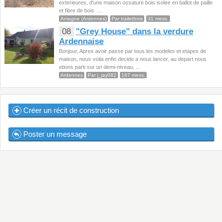
exterieures, d'une maison ossature bois isolee en ballot de paille
et fibre de bois. ...
Amagne (Ardennes)
Par trailetbois
31 mess.
08
"Grey House" dans la verdure
Ardennaise
Bonjour, Apres avoir passe par tous les modeles et etapes de
maison, nous voila enfin decide a nous lancer, au depart nous
etions parti sur un demi-niveau, ...
Ardennes
Par j_jay082
167 mess.
Créer un récit de construction
Poster un message