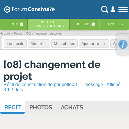
RÉCITS
DE
FORUM
PHOTOS
CONSEILS
‹
‹
CONSTRUCTIONS
Accueil
Récits
[08] changement de projet
Les récits
Mon récit
Mes photos
Ajouter article
Ajouter 
[08] changement de
projet
Récit de construction de poupette08 - 1 message - Affiché
3.115 fois
RÉCIT
PHOTOS
ACHATS