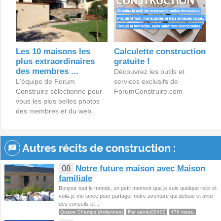
Les 10 maisons les
Calculette construction
plus extraordinaires
gratuite !
des membres ...
Découvrez les outils et
L'équipe de Forum
services exclusifs de
Construire sélectionne pour
ForumConstruire.com
vous les plus belles photos
des membres et du web.
Autres récits de construction :
08
Notre future maison avec Maison
familiale
Bonjour tout le monde, un petit moment que je suis quelque recit et
voila je me lance pour partager notre aventure qui debute et avoir
des conseils et ...
Quatre Champs (Ardennes)
Par sandy08400
476 mess.