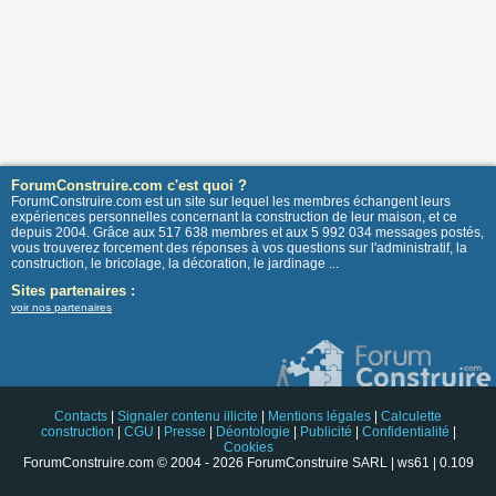
ForumConstruire.com c'est quoi ?
ForumConstruire.com est un site sur lequel les membres échangent leurs
expériences personnelles concernant la construction de leur maison, et ce
depuis 2004. Grâce aux 517 638 membres et aux 5 992 034 messages postés,
vous trouverez forcement des réponses à vos questions sur l'administratif, la
construction, le bricolage, la décoration, le jardinage ...
Sites partenaires :
voir nos partenaires
Contacts
|
Signaler contenu illicite
|
Mentions légales
|
Calculette
construction
|
CGU
|
Presse
|
Déontologie
|
Publicité
|
Confidentialité
|
Cookies
ForumConstruire.com © 2004 - 2026 ForumConstruire SARL | ws61 | 0.109