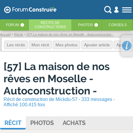
RÉCITS
DE
FORUM
PHOTOS
CONSEILS
‹
‹
CONSTRUCTIONS
Accueil
Récits
[57] La maison de nos rêves en Moselle - Autoconstruction -
Les récits
Mon récit
Mes photos
Ajouter article
Ajouter 
[57] La maison de nos
rêves en Moselle -
Autoconstruction -
Récit de construction de Mickdu-57 - 333 messages -
Affiché 100.415 fois
RÉCIT
PHOTOS
ACHATS