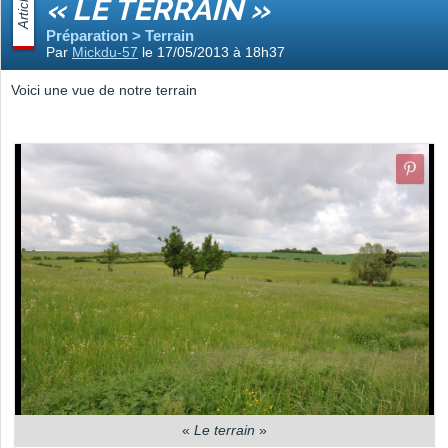
Article
« LE TERRAIN »
Préparation > Terrain
Par
Mickdu-57
le 17/05/2013 à 18h37
Voici une vue de notre terrain
«
Le terrain
»