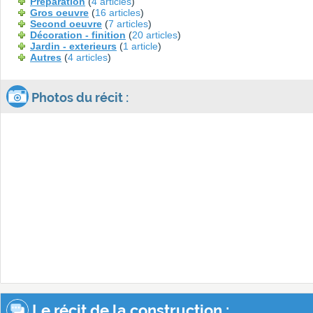
Préparation
(
4 articles
)
Gros oeuvre
(
16 articles
)
Second oeuvre
(
7 articles
)
Décoration - finition
(
20 articles
)
Jardin - exterieurs
(
1 article
)
Autres
(
4 articles
)
Photos du récit :
Le récit de la construction :