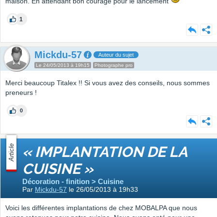
maison. En attendant bon courage pour le lancement
1
Mickdu-57
Auteur du sujet
Le 24/05/2013 à 19h15
Photographe pro
Merci beaucoup Titalex !! Si vous avez des conseils, nous sommes
preneurs !
0
Article
« IMPLANTATION DE LA
CUISINE »
Décoration - finition > Cuisine
Par
Mickdu-57
le 26/05/2013 à 19h33
Voici les différentes implantations de chez MOBALPA que nous