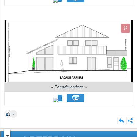
«
Facade arrière
»
0