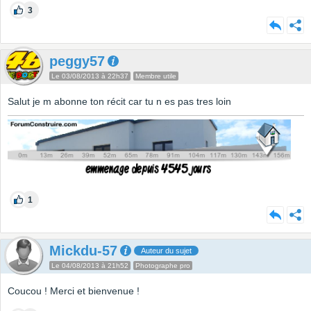
3
peggy57
Le 03/08/2013 à 22h37
Membre utile
Salut je m abonne ton récit car tu n es pas tres loin
1
Mickdu-57
Auteur du sujet
Le 04/08/2013 à 21h52
Photographe pro
Coucou ! Merci et bienvenue !