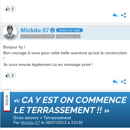
1
Mickdu-57
Auteur du sujet
Le 01/07/2013 à 21h31
Photographe pro
Bonjour Ity !
Bon courage à vous pour cette belle aventure qu'est la construction
!
Je vous envoie également ca en message privé !
1
Article
« CA Y EST ON COMMENCE
LE TERRASSEMENT !! »
Gros oeuvre > Terrassement
Par
Mickdu-57
le 06/07/2013 à 21h30