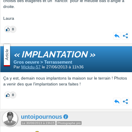
choisis des étagères et un "haricot" pour le meuble bas d'angle à
droite.
Laura
0
Article
« IMPLANTATION »
Gros oeuvre > Terrassement
Par
Mickdu-57
le 27/06/2013 à 11h36
Ça y est, demain nous implantons la maison sur le terrain ! Photos
a venir des que l'implantation sera faites !
0
untoipournous
Le 30/06/2013 à 23h15
Photographe pro