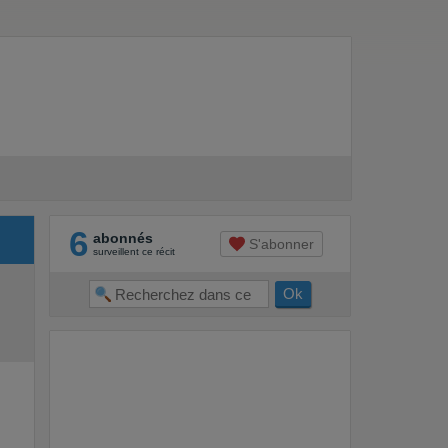
6
abonnés
S'abonner
surveillent ce récit