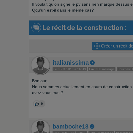
Il voulait qu'on signe le pv sans rien marqué dessus et
Qqu'un est-il dans le même cas?
Le récit de la construction :
Créer un récit de
italianissima
Le 30/11/2013 à 16h49
Env. 300 message
Bouches D
Bonjour,
Nous sommes actuellement en cours de construction a
avez-vous eus ?
0
bamboche13
Le 19/02/2014 à 23h00
Env. 10 message
Ventabren (