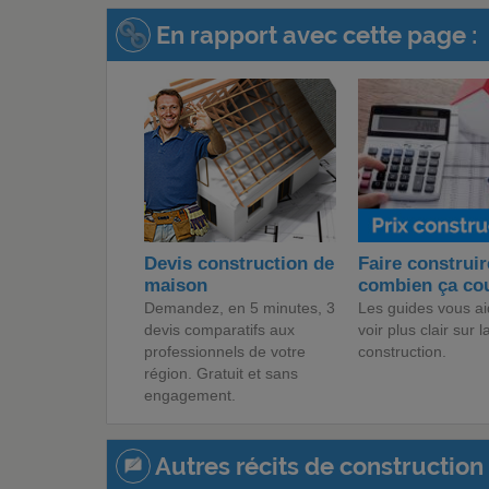
En rapport avec cette page :
Devis construction de
Faire construir
maison
combien ça co
Demandez, en 5 minutes, 3
Les guides vous ai
devis comparatifs aux
voir plus clair sur l
professionnels de votre
construction.
région. Gratuit et sans
engagement.
Autres récits de construction 