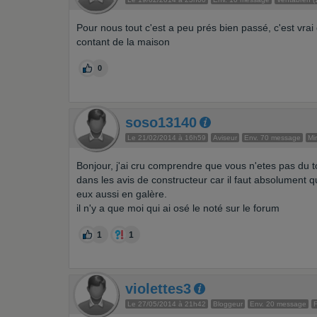
Pour nous tout c'est a peu prés bien passé, c'est vrai q
contant de la maison
0
soso13140
Le 21/02/2014 à 16h59
Aviseur
Env. 70 message
Mi
Bonjour, j'ai cru comprendre que vous n'etes pas du tou
dans les avis de constructeur car il faut absolument q
eux aussi en galère.
il n'y a que moi qui ai osé le noté sur le forum
1
1
violettes3
Le 27/05/2014 à 21h42
Bloggeur
Env. 20 message
F