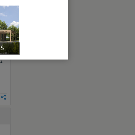
ent
IS
 ds
as