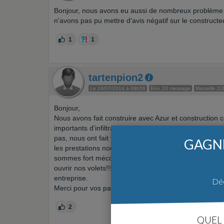
Bonjour, nous avons eu aussi de nombreux problème av
n'avons pas pu mettre d'avis négatif sur le constructeu
1
1
tartenpion2
Le 18/07/2014 à 08h56
Env. 10 message
Marseille (13
Bonjour,
Nous avons fait construire avec Azur et constructio
importants d'infiltrations d'eau par les murs et ces m
pas, nous ont fait visité la maison pas nettoyée et elle
GAGNE
les prestations nous ont fait signé le pv vide et nous 
sommes fort mécontents. Les menuiseries posées sont
ouvrir nos volets!!! Nous recherchons des personnes
entreprise.
Déc
Merci pour vos participations
2
QUEL 