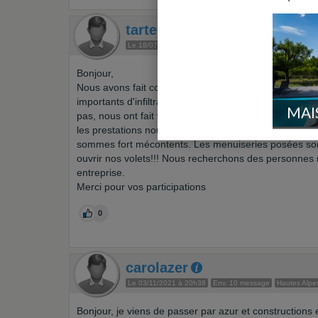
tartenpion2
Le 18/07/2014 à 08h58
Env. 10 message
Marseille (13
Bonjour,
Nous avons fait construire avec Azur et constructio
importants d'infiltrations d'eau par les murs et ces m
MAI
pas, nous ont fait visité la maison pas nettoyée et elle
les prestations nous ont fait signé le pv vide et nous 
sommes fort mécontents. Les menuiseries posées sont
ouvrir nos volets!!! Nous recherchons des personnes
entreprise.
Merci pour vos participations
0
carolazer
Le 03/11/2021 à 20h38
Env. 10 message
Hautes Alpe
Bonjour, je viens de passer par azur et constructions