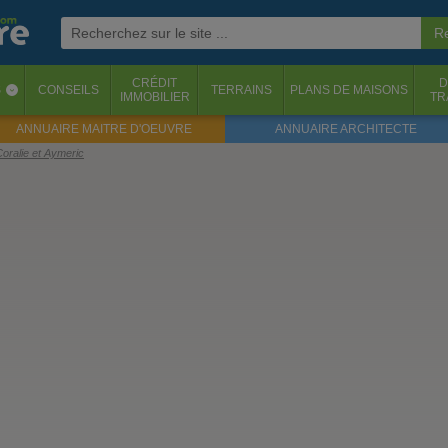
CRÉDIT
D
S
CONSEILS
TERRAINS
PLANS DE MAISONS
‹
IMMOBILIER
TR
ANNUAIRE MAITRE D'OEUVRE
ANNUAIRE ARCHITECTE
Coralie et Aymeric