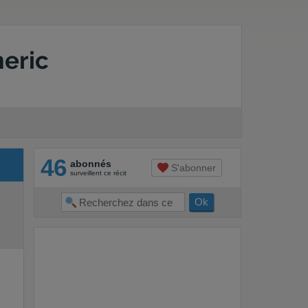
meric
46
abonnés
S'abonner
surveillent ce récit
e