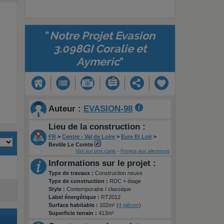
"
Notre Projet Evasion
3.098GI Coralie et
Aymeric
"
Auteur :
EVASION-98
Lieu de la construction :
FR
>
Centre - Val de Loire
>
Eure Et Loir
>
Beville Le Comte
Voir sur une carte
-
Projets aux alentours
Informations sur le projet :
Type de travaux :
Construction neuve
Type de construction :
RDC + étage
Style :
Contemporaine / classique
Label énergétique :
RT2012
Surface habitable :
102m² (
4 pièces
)
Superficie terrain :
413m²