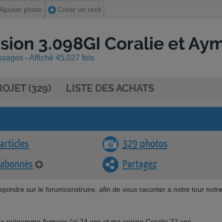
Ajouter photo
Créer un recit
asion 3.098GI Coralie et Ay
ages - Affiché 45.027 fois
OJET (329)
LISTE DES ACHATS
articles
329 photos
 abonnés
Partagez
oindre sur le forumconstruire, afin de vous raconter a notre tour notr
e prénomme Aymeric j'ai 24 ans et ma copine Coralie 22 ans