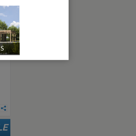
s
000
IS
LE