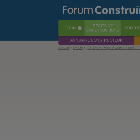
RÉCITS
DE
FORUM
PHOTO
‹
CONSTRUCTIONS
ANNUAIRE CONSTRUCTEUR
Accueil
Récits
[28] Notre Projet Evasion 3.098GI 