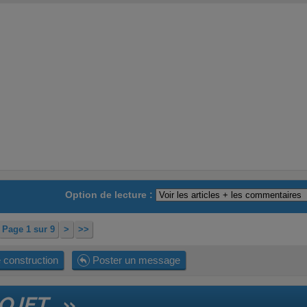
Option de lecture :
Page 1 sur 9
>
>>
 construction
Poster un message
JET.. »