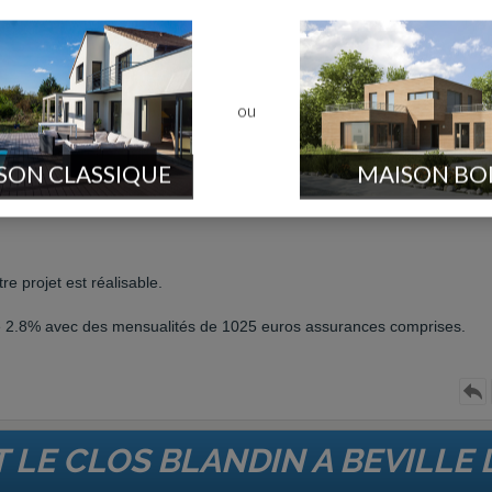
22h24
us informe qu'il travaille avec le crédit foncier.. Sachant que nous nou
 nous suivez ou alors on nous prêter au grand maximum 170 000/180 
ou
SON CLASSIQUE
MAISON BO
 crédit Foncier
e projet est réalisable.
de 2.8% avec des mensualités de 1025 euros assurances comprises.
 LE CLOS BLANDIN A BEVILLE 