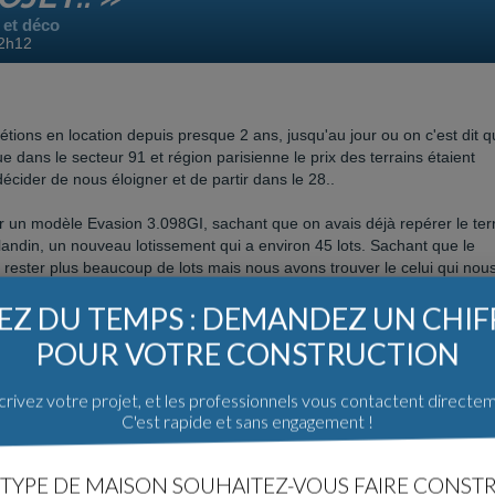
 et déco
22h12
ions en location depuis presque 2 ans, jusqu'au jour ou on c'est dit qu
 dans le secteur 91 et région parisienne le prix des terrains étaient
cider de nous éloigner et de partir dans le 28..
 un modèle Evasion 3.098GI, sachant que on avais déjà repérer le ter
landin, un nouveau lotissement qui a environ 45 lots. Sachant que le
 rester plus beaucoup de lots mais nous avons trouver le celui qui nou
Z DU TEMPS : DEMANDEZ UN CHI
POUR VOTRE CONSTRUCTION
aller passer.
rivez votre projet, et les professionnels vous contactent directe
C'est rapide et sans engagement !
TYPE DE MAISON SOUHAITEZ-VOUS FAIRE CONSTR