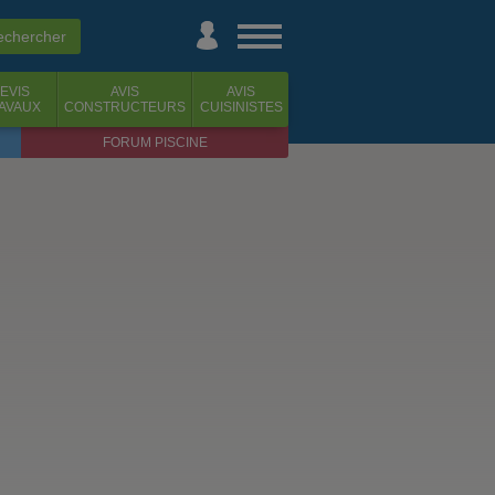
EVIS
AVIS
AVIS
AVAUX
CONSTRUCTEURS
CUISINISTES
FORUM PISCINE