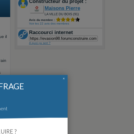
Constructeur du projet :
Maisons Pierre
LA VILLE DU BOIS (91)
Avis du membre :
Voir les 22 avis des membres
Raccourci internet
e il
A quoi ça sert ?
rain
s
×
FFRAGE
ment
UIRE ?