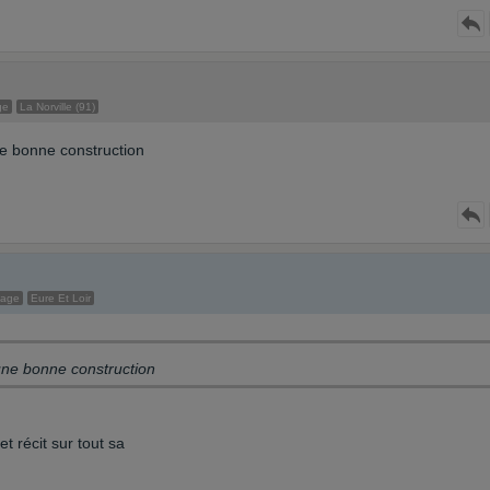
ge
La Norville (91)
e bonne construction
sage
Eure Et Loir
une bonne construction
 récit sur tout sa