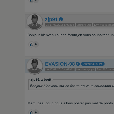
zjp91
Le 17/09/2015 à 09h06
Membre utile
Env. 400 messa
Bonjour bienvenu sur ce forum,en vous souhaitant un
0
EVASION-98
Auteur du sujet
Le 17/09/2015 à 09h11
Membre sympa
Env. 300 mes
zjp91 a écrit:
Bonjour bienvenu sur ce forum,en vous souhaitant 
Merci beaucoup nous allons poster pas mal de photo et
0