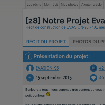
Les récits
Mon récit
Mes photos
Ajouter article
[28] Notre Projet Ev
Récit de construction de EVASION-98 - 401 mess
RÉCIT
DU PROJET
PHOTOS
DU PR
Présentation du projet :
EVASION-98
42 
15 septembre 2015
46
Bonjours a tous, nous sommes très content de vous rej
petit bonheur
Nous allons commencer par notre présentation.. Je m