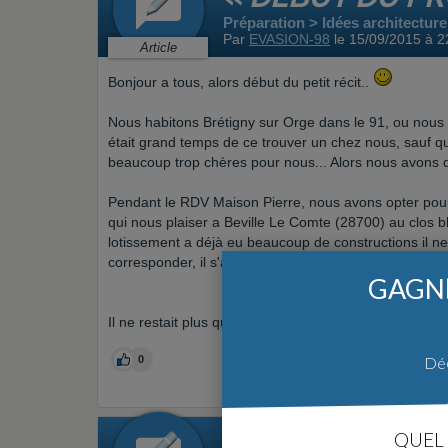
Préparation > Idées architecture
Par
EVASION-98
le 15/09/2015 à 
Article
Bonjour a tous, alors début du petit récit..
Nous habitons Brétigny sur Orge dans le 91, ou nous ét
était grand temps de ce trouver un chez nous, sauf que
beaucoup trop chères pour nous... Alors nous avons dé
Pendant le RDV Maison Pierre, nous avons opter pour
qui nous plaiser a Beville Le Comte (28700) au clos b
lotissement a déjà eu beaucoup de constructions il ne
corresponder, il s'agit du lot n°8.
GAGNE
Il ne restait plus que a savoir si le prix total du projet 
Déc
0
« CRÉDIT »
QUEL 