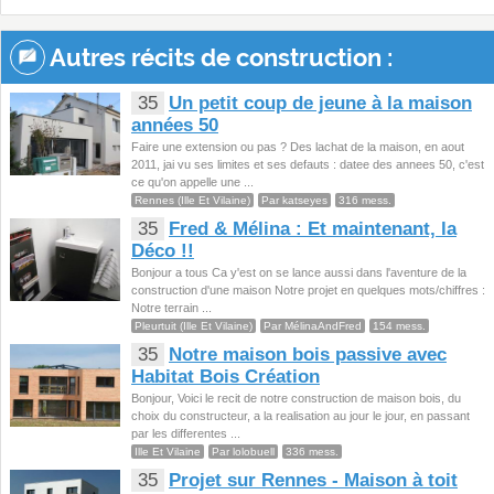
Autres récits de construction :
35
Un petit coup de jeune à la maison
années 50
Faire une extension ou pas ? Des lachat de la maison, en aout
2011, jai vu ses limites et ses defauts : datee des annees 50, c'est
ce qu'on appelle une ...
Rennes (Ille Et Vilaine)
Par katseyes
316 mess.
35
Fred & Mélina : Et maintenant, la
Déco !!
Bonjour a tous Ca y'est on se lance aussi dans l'aventure de la
construction d'une maison Notre projet en quelques mots/chiffres :
Notre terrain ...
Pleurtuit (Ille Et Vilaine)
Par MélinaAndFred
154 mess.
35
Notre maison bois passive avec
Habitat Bois Création
Bonjour, Voici le recit de notre construction de maison bois, du
choix du constructeur, a la realisation au jour le jour, en passant
par les differentes ...
Ille Et Vilaine
Par lolobuell
336 mess.
35
Projet sur Rennes - Maison à toit