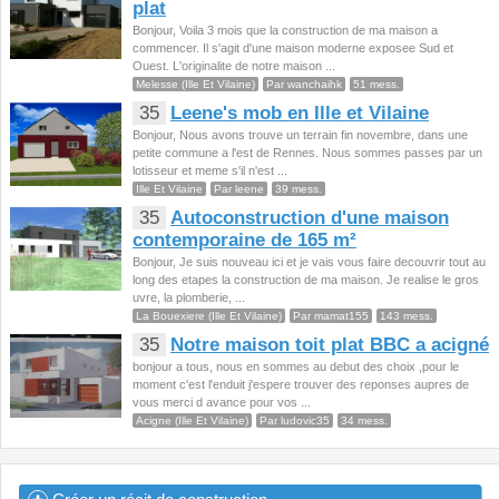
plat
Bonjour, Voila 3 mois que la construction de ma maison a
commencer. Il s'agit d'une maison moderne exposee Sud et
Ouest. L'originalite de notre maison ...
Melesse (Ille Et Vilaine)
Par wanchaihk
51 mess.
35
Leene's mob en Ille et Vilaine
Bonjour, Nous avons trouve un terrain fin novembre, dans une
petite commune a l'est de Rennes. Nous sommes passes par un
lotisseur et meme s'il n'est ...
Ille Et Vilaine
Par leene
39 mess.
35
Autoconstruction d'une maison
contemporaine de 165 m²
Bonjour, Je suis nouveau ici et je vais vous faire decouvrir tout au
long des etapes la construction de ma maison. Je realise le gros
uvre, la plomberie, ...
La Bouexiere (Ille Et Vilaine)
Par mamat155
143 mess.
35
Notre maison toit plat BBC a acigné
bonjour a tous, nous en sommes au debut des choix ,pour le
moment c'est l'enduit j'espere trouver des reponses aupres de
vous merci d avance pour vos ...
Acigne (Ille Et Vilaine)
Par ludovic35
34 mess.