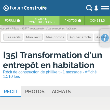
RÉCITS
DE
FORUM
PHOTOS
CONSEILS
‹
‹
CONSTRUCTIONS
Accueil
Récits
[35] Transformation d'un entrepôt en habitation
Les récits
Mon récit
Mes photos
Ajouter article
Ajouter 
[35] Transformation d'un
entrepôt en habitation
Récit de construction de philikeit - 1 message - Affiché
1.510 fois
RÉCIT
PHOTOS
ACHATS