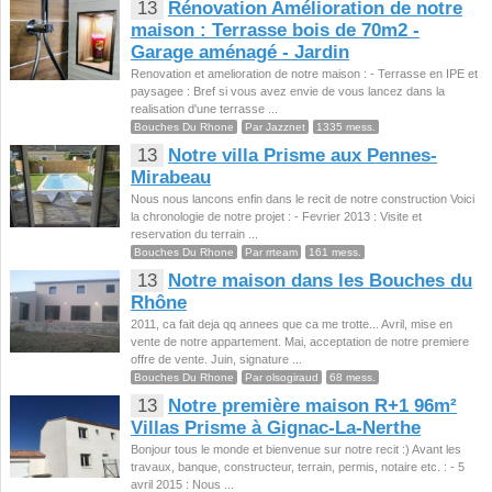
13
Rénovation Amélioration de notre
maison : Terrasse bois de 70m2 -
Garage aménagé - Jardin
Renovation et amelioration de notre maison : - Terrasse en IPE et
paysagee : Bref si vous avez envie de vous lancez dans la
realisation d'une terrasse ...
Bouches Du Rhone
Par Jazznet
1335 mess.
13
Notre villa Prisme aux Pennes-
Mirabeau
Nous nous lancons enfin dans le recit de notre construction Voici
la chronologie de notre projet : - Fevrier 2013 : Visite et
reservation du terrain ...
Bouches Du Rhone
Par rrteam
161 mess.
13
Notre maison dans les Bouches du
Rhône
2011, ca fait deja qq annees que ca me trotte... Avril, mise en
vente de notre appartement. Mai, acceptation de notre premiere
offre de vente. Juin, signature ...
Bouches Du Rhone
Par olsogiraud
68 mess.
13
Notre première maison R+1 96m²
Villas Prisme à Gignac-La-Nerthe
Bonjour tous le monde et bienvenue sur notre recit :) Avant les
travaux, banque, constructeur, terrain, permis, notaire etc. : - 5
avril 2015 : Nous ...