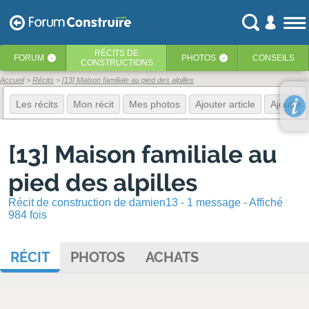
RÉCITS
DE
FORUM
PHOTOS
CONSEILS
‹
‹
CONSTRUCTIONS
Accueil
Récits
[13] Maison familiale au pied des alpilles
Les récits
Mon récit
Mes photos
Ajouter article
Ajouter 
[13] Maison familiale au
pied des alpilles
Récit de construction de damien13 - 1 message - Affiché
984 fois
RÉCIT
PHOTOS
ACHATS