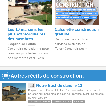
Les 10 maisons les
Calculette construction
plus extraordinaires
gratuite !
des membres ...
Découvrez les outils et
L'équipe de Forum
services exclusifs de
Construire sélectionne pour
ForumConstruire.com
vous les plus belles photos
des membres et du web.
Autres récits de construction :
13
Notre Bastide dans le 13
Bonjour a tous. On vient de faire l'acquisition d'un terrain dans les
bouches du Rhone pres de salon de Provence. C'est une parcelle
de 700m2 ou il y ...
Bouches Du Rhone
Par romain13300
63 mess.