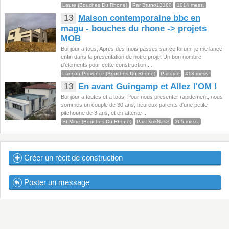
Laure (Bouches Du Rhone)
Par Bruno13180
1014 mess.
13
Maison contemporaine bbc en
magu - bouches du rhone -> projets
MOB
Bonjour a tous, Apres des mois passes sur ce forum, je me lance
enfin dans la presentation de notre projet Un bon nombre
d'elements pour cette construction ...
Lancon Provence (Bouches Du Rhone)
Par cyte
413 mess.
13
En avant Guingamp et Allez l'OM !
Bonjour a toutes et a tous, Pour nous presenter rapidement, nous
sommes un couple de 30 ans, heureux parents d'une petite
pitchoune de 3 ans, et en attente ...
St Mitre (Bouches Du Rhone)
Par DarkNasS
365 mess.
Créer un récit de construction
Poster un message