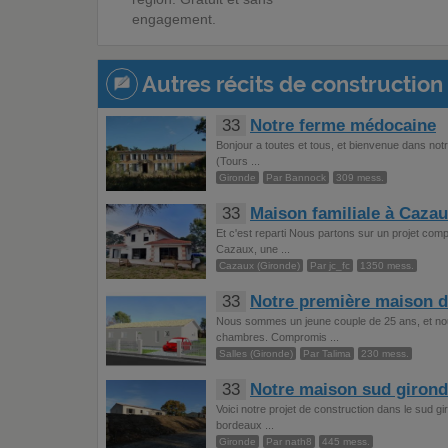
engagement.
Autres récits de construction 
33
Notre ferme médocaine
Bonjour a toutes et tous, et bienvenue dans not
(Tours ...
Gironde
Par Bannock
309 mess.
33
Maison familiale à Caza
Et c'est reparti Nous partons sur un projet comp
Cazaux, une ...
Cazaux (Gironde)
Par jc_fc
1350 mess.
33
Notre première maison 
Nous sommes un jeune couple de 25 ans, et no
chambres. Compromis ...
Salles (Gironde)
Par Talima
230 mess.
33
Notre maison sud girond
Voici notre projet de construction dans le sud
bordeaux ...
Gironde
Par nath8
445 mess.