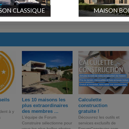
SON CLASSIQUE
MAISON BO
seils
Les 10 maisons les
Calculette
plus extraordinaires
construction
des membres ...
gratuite !
dent à y
a
L'équipe de Forum
Découvrez les outils et
Construire sélectionne pour
services exclusifs de
vous les plus belles photos
ForumConstruire.com