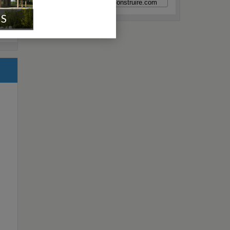
A quoi ça sert ?
IS