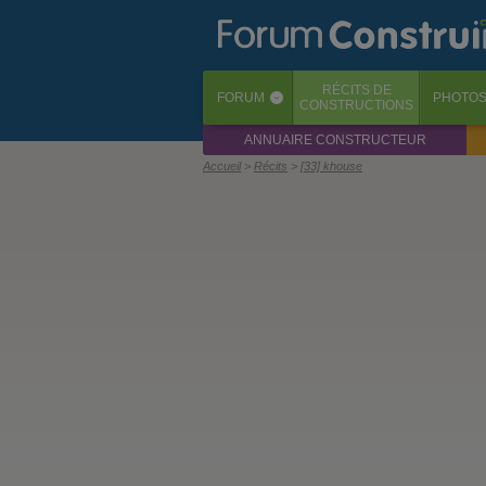
RÉCITS
DE
FORUM
PHOTO
‹
CONSTRUCTIONS
ANNUAIRE CONSTRUCTEUR
Accueil
Récits
[33] khouse