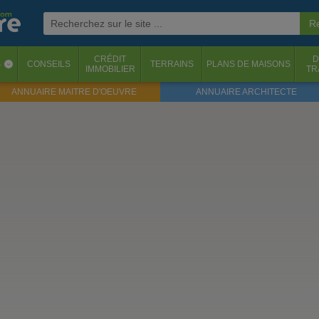
CRÉDIT
D
S
CONSEILS
TERRAINS
PLANS DE MAISONS
‹
IMMOBILIER
TR
ANNUAIRE MAITRE D'OEUVRE
ANNUAIRE ARCHITECTE