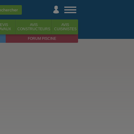
EVIS
AVIS
AVIS
AVAUX
CONSTRUCTEURS
CUISINISTES
FORUM PISCINE