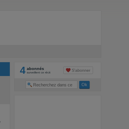
4
abonnés
S'abonner
surveillent ce récit
e