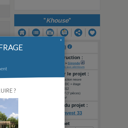
"
Khouse
"
×
FFRAGE
Auteur :
Genki88
Lieu de la construction :
FR
>
Nouvelle-Aquitaine
>
Gironde
Voir sur une carte
-
Projets aux alentours
ment
Informations sur le projet :
Type de travaux :
Construction neuve
Type de construction :
RDC + étage
Label énergétique :
RT2012
UIRE ?
Surface habitable :
240m² (7 pièces)
Superficie terrain :
1000m²
Maitre d'oeuvre du projet :
Consult Invest 33
Raccourci internet