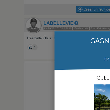
Créer un récit de
LABELLEVIE
Le 29/12/2020 à 08h31
Membre utile
Env. 900 messa
Très belle villa et beau projet, bonne continuation
GAGNE
0
Déc
QUEL 