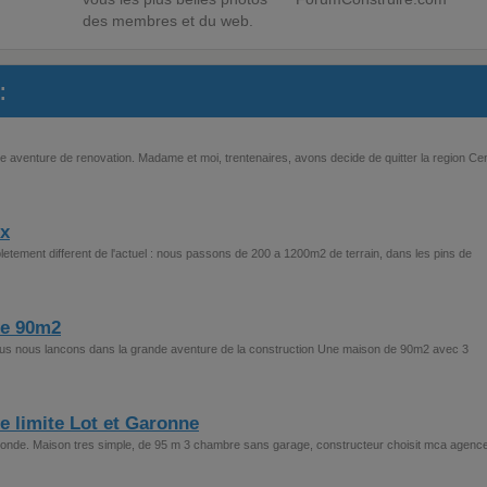
des membres et du web.
:
re aventure de renovation. Madame et moi, trentenaires, avons decide de quitter la region Ce
ux
letement different de l'actuel : nous passons de 200 a 1200m2 de terrain, dans les pins de
de 90m2
us nous lancons dans la grande aventure de la construction Une maison de 90m2 avec 3
e limite Lot et Garonne
 gironde. Maison tres simple, de 95 m 3 chambre sans garage, constructeur choisit mca agenc