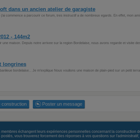
oft dans un ancien atelier de garagiste
 j'ai commence a parcourir ce forum, tres instructif a de nombreux egards. En effet, mon ami
2012 - 144m2
r une maison. Depuis notre arrivee sur la region Bordelaise, nous avons regarde et visite de
t longrines
banlieue bordelaise... Je m'explique Nous voulions une maison de plain-pied sur un petit terra
 construction
Poster un message
es membres échangent leurs expériences personnelles concernant la construction d
és, vous trouverez forcement des réponses à vos questions sur l'administratif, la 