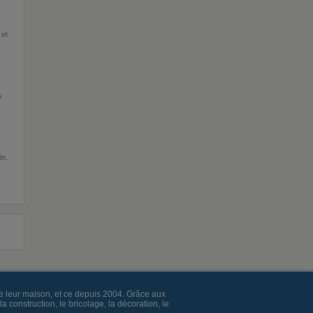
 et
s
in.
e leur maison, et ce depuis 2004. Grâce aux
construction, le bricolage, la décoration, le