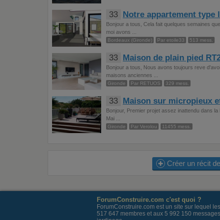
33
Notre appartement type l
Bonjour a tous, Cela fait quelques semaines que
moi avons ...
Bordeaux (Gironde)
Par etoile33
513 mess.
33
Maison de plain pied RT
Bonjour a tous, Nous avons toujours reve d'avoi
maisons anciennes ...
Gironde
Par RETUOS
329 mess.
33
Maison sur micropieux e
Bonjour, Premier projet assez inattendu dans la 
Mai ...
Gironde
Par Verolou
11455 mess.
Créer un récit de
ForumConstruire.com c'est quoi ?
ForumConstruire.com est un site sur lequel l
517 647 membres et aux 5 992 150 messages post