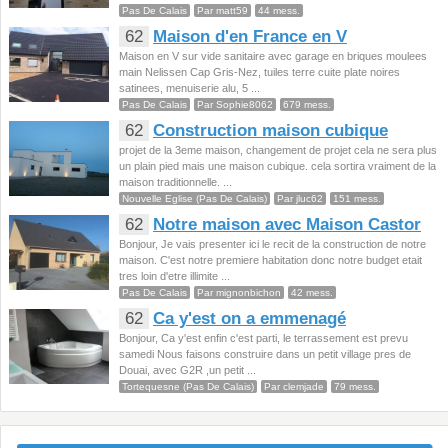
Pas De Calais
Par matt59
44 mess.
62
Maison d'en France en V
Maison en V sur vide sanitaire avec garage en briques moulees
main Nelissen Cap Gris-Nez, tuiles terre cuite plate noires
satinees, menuiserie alu, 5 ...
Pas De Calais
Par Sophie8062
679 mess.
62
Construction maison cubique
projet de la 3eme maison, changement de projet cela ne sera plus
un plain pied mais une maison cubique. cela sortira vraiment de la
maison traditionnelle. ...
Nouvelle Eglise (Pas De Calais)
Par jluc62
151 mess.
62
Notre maison avec Maison Castor
Bonjour, Je vais presenter ici le recit de la construction de notre
maison. C'est notre premiere habitation donc notre budget etait
tres loin d'etre illimite ...
Pas De Calais
Par mignonbichon
42 mess.
62
Ca y'est on a emmenagé
Bonjour, Ca y'est enfin c'est parti, le terrassement est prevu
samedi Nous faisons construire dans un petit village pres de
Douai, avec G2R ,un petit ...
Tortequesne (Pas De Calais)
Par clemjade
79 mess.