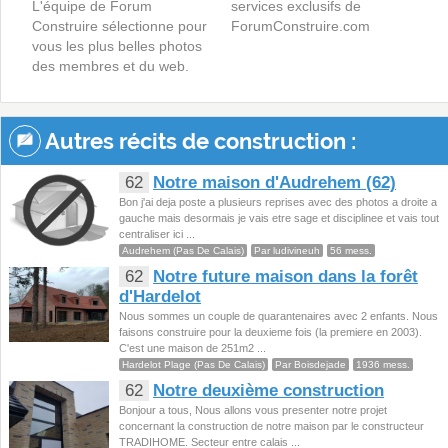
L'équipe de Forum
services exclusifs de
Construire sélectionne pour
ForumConstruire.com
vous les plus belles photos
des membres et du web.
Autres récits de construction :
62
Notre maison d'Audrehem (62)
Bon j'ai deja poste a plusieurs reprises avec des photos a droite a
gauche mais desormais je vais etre sage et disciplinee et vais tout
centraliser ici ...
Audrehem (Pas De Calais)
Par ludivineuh
56 mess.
62
Notre future maison dans la forêt
d'Hardelot
Nous sommes un couple de quarantenaires avec 2 enfants. Nous
faisons construire pour la deuxieme fois (la premiere en 2003).
C'est une maison de 251m2 ...
Hardelot Plage (Pas De Calais)
Par Boisdejade
1936 mess.
62
Notre deuxième construction
Bonjour a tous, Nous allons vous presenter notre projet
concernant la construction de notre maison par le constructeur
TRADIHOME. Secteur entre calais ...