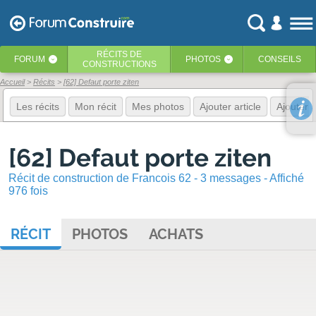
RÉCITS
DE
FORUM
PHOTOS
CONSEILS
‹
‹
CONSTRUCTIONS
Accueil
Récits
[62] Defaut porte ziten
Les récits
Mon récit
Mes photos
Ajouter article
Ajouter 
[62] Defaut porte ziten
Récit de construction de Francois 62 - 3 messages - Affiché
976 fois
RÉCIT
PHOTOS
ACHATS