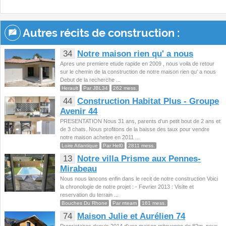
Autres récits de construction :
34
Notre maison rien qu' a nous
Apres une premiere etude rapide en 2009 , nous voila de retour
sur le chemin de la construction de notre maison rien qu' a nous
Debut de la recherche ...
Herault
Par JBL34
262 mess.
44
Construction Habitat Plus - Groupe
Avenir 44
PRESENTATION Nous 31 ans, parents d'un petit bout de 2 ans et
de 3 chats. Nous profitons de la baisse des taux pour vendre
notre maison achetee en 2011 ...
Loire Atlantique
Par Hel0
2811 mess.
13
Notre villa Prisme aux Pennes-
Mirabeau
Nous nous lancons enfin dans le recit de notre construction Voici
la chronologie de notre projet : - Fevrier 2013 : Visite et
reservation du terrain ...
Bouches Du Rhone
Par rrteam
161 mess.
74
Maison Julie et Aurélien 74