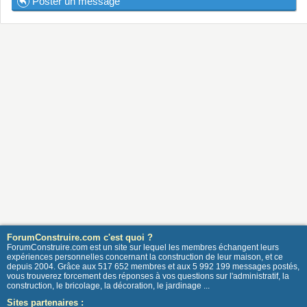
Poster un message
ForumConstruire.com c'est quoi ?
ForumConstruire.com est un site sur lequel les membres échangent leurs
expériences personnelles concernant la construction de leur maison, et ce
depuis 2004. Grâce aux 517 652 membres et aux 5 992 199 messages postés,
vous trouverez forcement des réponses à vos questions sur l'administratif, la
construction, le bricolage, la décoration, le jardinage ...
Sites partenaires :