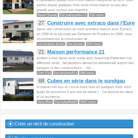
Proprietaires depuis 2014 d'une maison mitoyenne de 82m, nous
avions depuis quelques mois envie d'une maison un peu plus
grande avec surtout une chambre ...
Haute Savoie
Par julieaurelien74
108 mess.
27
Construire avec extraco dans l'Eure
Apres une construction de notre premiere maison avec Extraco
en 1998 de la seconde par Demeure de Province en 2006, nous
recommencons la construction de ...
Les Andelys (Eure)
Par jeanlou
553 mess.
21
Maison performance 21
bonjour a tous Apres avoir suivie avec beaucoup d'attention vos
differents recits , fait plusieurs demarche administratif aupres des
banques et des constructeurs.....me ...
Cote D'or
Par doudrey974
986 mess.
68
Cubes en série dans le sundgau
A chacun son tour et c'est le notre Voici en quelques mots notre
projet (le second en 5 ans tout de meme ) : J'ai dessine les plans
et un architecte ...
Haut Rhin
Par huby68480
3847 mess.
Créer un récit de construction