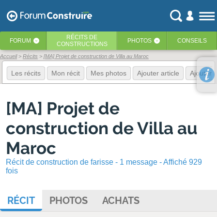
RÉCITS
DE
FORUM
PHOTOS
CONSEILS
‹
‹
CONSTRUCTIONS
Accueil
Récits
[MA] Projet de construction de Villa au Maroc
Les récits
Mon récit
Mes photos
Ajouter article
Ajouter 
[MA] Projet de
construction de Villa au
Maroc
Récit de construction de farisse - 1 message - Affiché 929
fois
RÉCIT
PHOTOS
ACHATS